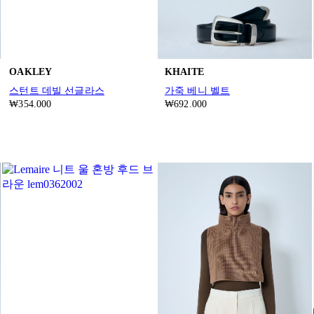
OAKLEY
KHAITE
스턴트 데빌 선글라스
가죽 베니 벨트
₩354.000
₩692.000