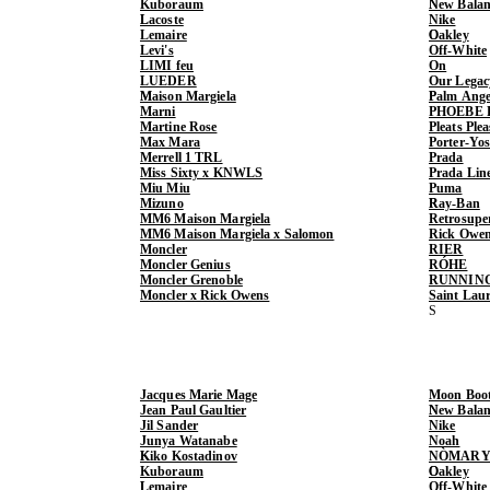
Kuboraum
New Balan
Lacoste
Nike
Lemaire
Oakley
Levi's
Off-White
LIMI feu
On
LUEDER
Our Legac
Maison Margiela
Palm Ange
Marni
PHOEBE 
Martine Rose
Pleats Ple
Max Mara
Porter-Yo
Merrell 1 TRL
Prada
Miss Sixty x KNWLS
Prada Lin
Miu Miu
Puma
Mizuno
Ray-Ban
MM6 Maison Margiela
Retrosupe
MM6 Maison Margiela x Salomon
Rick Owe
Moncler
RIER
Moncler Genius
RÓHE
Moncler Grenoble
RUNNIN
Moncler x Rick Owens
Saint Lau
Jacques Marie Mage
Moon Boo
Jean Paul Gaultier
New Balan
Jil Sander
Nike
Junya Watanabe
Noah
Kiko Kostadinov
NÒMARY
Kuboraum
Oakley
Lemaire
Off-White