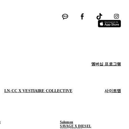
멤버십 프로그램
LN-CC X VESTIAIRE COLLECTIVE
사이트맵
t
Salomon
SAVAGE X DIESEL