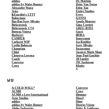
adidas
Dr. Martens
adidas by Wales Bonner
Dries Van Noten
Alexander Wang
Eden Tan
Asics
Entire Studios
b.Eautiful x LTTT
Eytys
Balenciaga
GANNI
Bao Bao Issey Miyake
Gentle Monster
Birkenstock
Gina Corrieri
Birkenstock 1774
GREG ROSS
Bottega Veneta
Gucci
Burberry
HOKA
CAMPER
Innerraum
Carhartt WIP
Isa Boulder
Cecilie Bahnsen
Issey Miyake
Champion
Jacquemus
Chloé
Jacques Marie Mage
Chopova Lowena
Jean Paul Gaultier
Coach
Jil Sander
Converse
JW Anderson
Crocs
Khaite
남성
A-COLD-WALL*
Converse
ACMH
Crocs
ACMH x Love International
Diemme
Acne Studios
Diesel
adidas
Dime
adidas by Wales Bonner
District Vision
Alpha Industries
Dolce & Gabbana