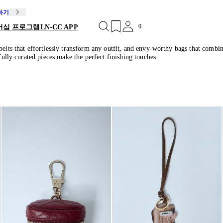
독하기
0
버십 프로그램
LN-CC APP
elts that effortlessly transform any outfit, and envy-worthy bags that combine
fully curated pieces make the perfect finishing touches.