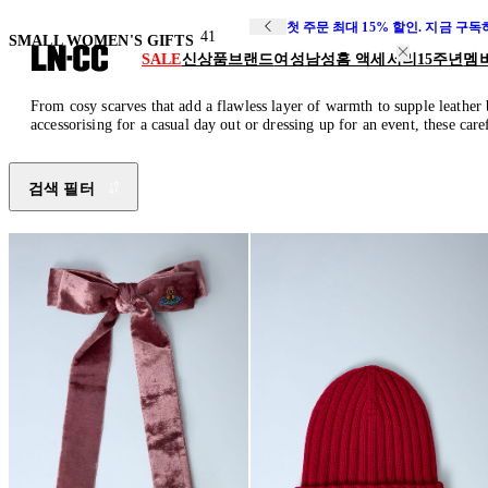
첫 주문 최대 15% 할인. 지금 구
41
SMALL WOMEN'S GIFTS
SALE
신상품
브랜드
여성
남성
홈 액세서리
15주년
멤
From cosy scarves that add a flawless layer of warmth to supple leather b
accessorising for a casual day out or dressing up for an event, these care
검색 필터