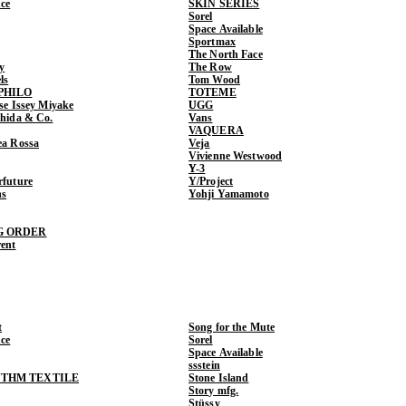
ce
SKIN SERIES
Sorel
Space Available
Sportmax
The North Face
y
The Row
ls
Tom Wood
PHILO
TOTEME
ase Issey Miyake
UGG
shida & Co.
Vans
VAQUERA
ea Rossa
Veja
Vivienne Westwood
Y-3
rfuture
Y/Project
ns
Yohji Yamamoto
G ORDER
rent
t
Song for the Mute
ce
Sorel
Space Available
ssstein
THM TEXTILE
Stone Island
Story mfg.
Stüssy