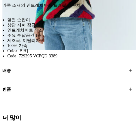
가죽 소재의 인트레치아토 트래블 파우치.
옆면 손잡이
상단 지퍼 잠금
인트레치아토 직조
주요 수납공간 1개
제조국: 이탈리아
100% 가죽
Color: 카키
Code: 729295 VCPQD 3389
배송
고객님의 위치에 따라 일반 배송과 익스프레스 배송을 제공합니다.
반품
모든 주문은 제휴 택배사를 통해 전 세계로 배송됩니다.
할인 제품을 포함한 모든 제품은 무료반품을 신청하실 수 있습니다.
주문이 발송되면 추적 번호가 포함된 이메일을 보내드립니다. 이메일
을 받은 후 1~2시간이 지나면 제공된 링크를 통해 주문 상태를 확인하
배송일로부터 영업일 기준 30일 이내에 접수된 반품에 대해서는 기꺼
더 많이
실 수 있습니다.
이 환불해 드리겠습니다.반품 상품은 원래 상태를 유지하고 반드시
등기우편으로 보내주셔야 합니다.
세일 기간에는 배송이 다소 지연될 수 있습니다. 궁금하신 점이 있거
나 도움이 필요하신 경우 고객센터로 문의해 주세요.