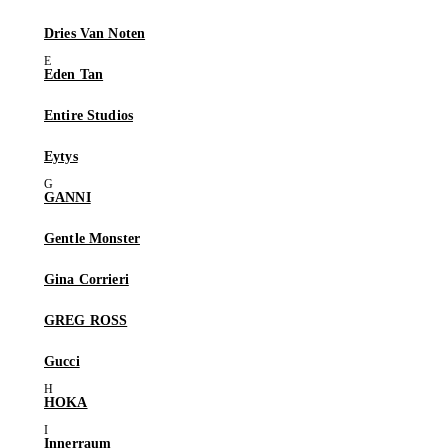
Dries Van Noten
Eden Tan
Entire Studios
Eytys
GANNI
Gentle Monster
Gina Corrieri
GREG ROSS
Gucci
HOKA
Innerraum