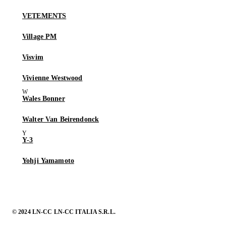
VETEMENTS
Village PM
Visvim
Vivienne Westwood
Wales Bonner
Walter Van Beirendonck
Y-3
Yohji Yamamoto
© 2024 LN-CC LN-CC ITALIA S.R.L.