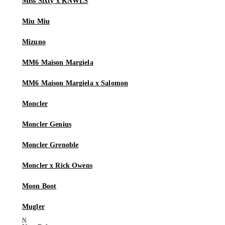
Miss Sixty x KNWLS
Miu Miu
Mizuno
MM6 Maison Margiela
MM6 Maison Margiela x Salomon
Moncler
Moncler Genius
Moncler Grenoble
Moncler x Rick Owens
Moon Boot
Mugler