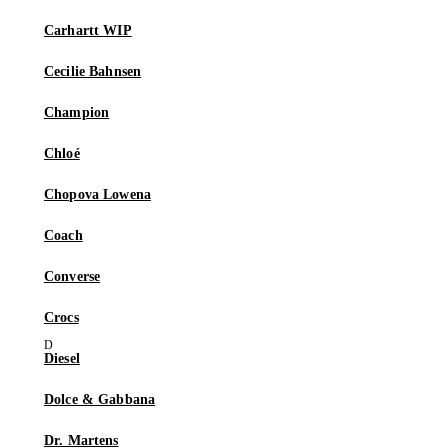
Carhartt WIP
Cecilie Bahnsen
Champion
Chloé
Chopova Lowena
Coach
Converse
Crocs
Diesel
Dolce & Gabbana
Dr. Martens