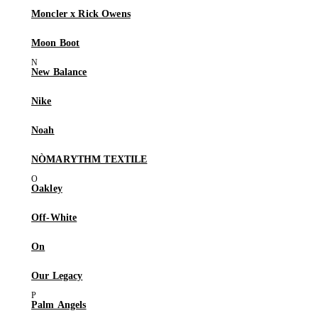
Moncler x Rick Owens
Moon Boot
New Balance
Nike
Noah
NÒMARYTHM TEXTILE
Oakley
Off-White
On
Our Legacy
Palm Angels