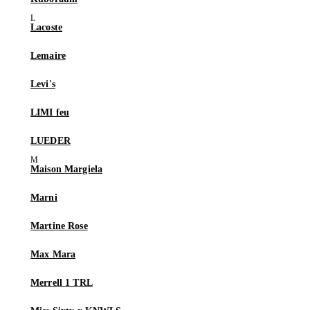
Lacoste
Lemaire
Levi's
LIMI feu
LUEDER
Maison Margiela
Marni
Martine Rose
Max Mara
Merrell 1 TRL