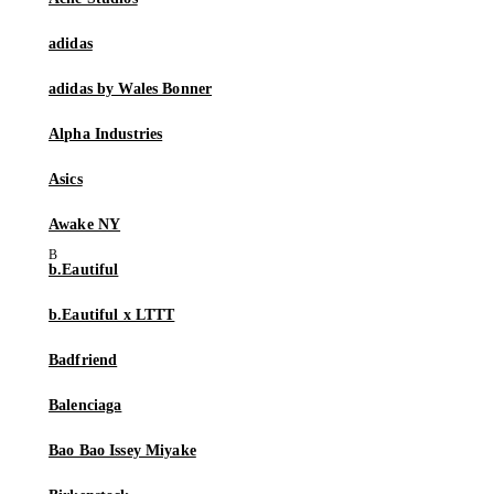
adidas
adidas by Wales Bonner
Alpha Industries
Asics
Awake NY
b.Eautiful
b.Eautiful x LTTT
Badfriend
Balenciaga
Bao Bao Issey Miyake