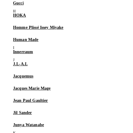
Gucci
HOKA
Homme Plissé Issey Miyake
Human Made
Innerraum
J.L-A.L
Jacquemus
Jacques Marie Mage
Jean Paul Gaultier
Jil Sander
Junya Watanabe