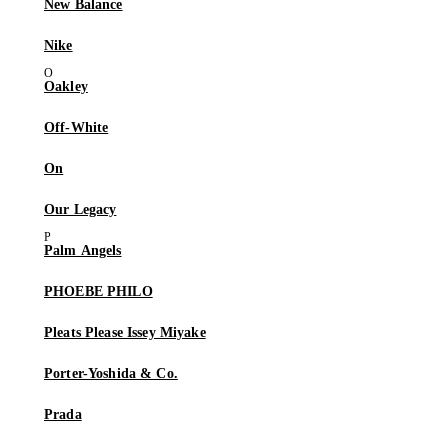
New Balance
Nike
Oakley
Off-White
On
Our Legacy
Palm Angels
PHOEBE PHILO
Pleats Please Issey Miyake
Porter-Yoshida & Co.
Prada