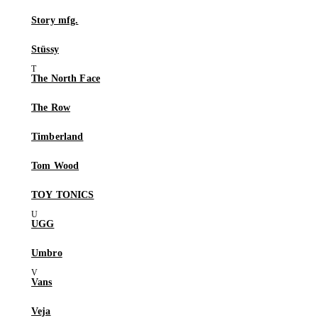
Story mfg.
Stüssy
The North Face
The Row
Timberland
Tom Wood
TOY TONICS
UGG
Umbro
Vans
Veja