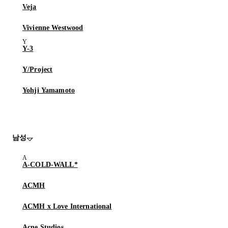
Veja
Vivienne Westwood
Y-3
Y/Project
Yohji Yamamoto
남성
A-COLD-WALL*
ACMH
ACMH x Love International
Acne Studios