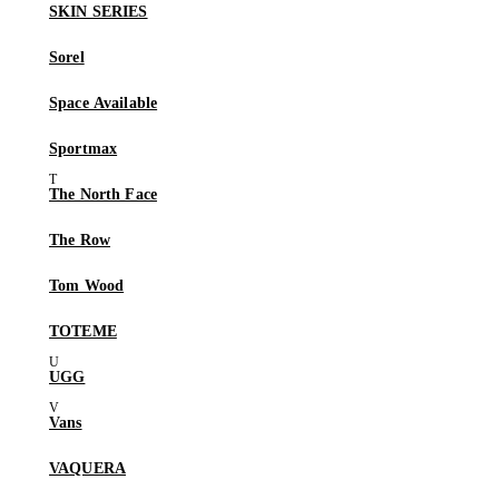
SKIN SERIES
Sorel
Space Available
Sportmax
The North Face
The Row
Tom Wood
TOTEME
UGG
Vans
VAQUERA