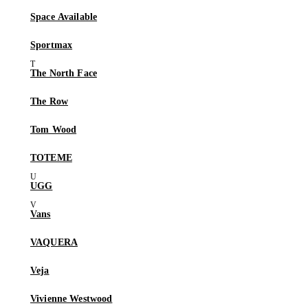
Space Available
Sportmax
The North Face
The Row
Tom Wood
TOTEME
UGG
Vans
VAQUERA
Veja
Vivienne Westwood