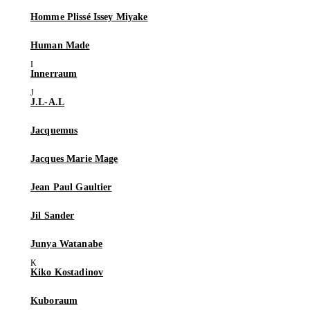
Homme Plissé Issey Miyake
Human Made
Innerraum
J.L-A.L
Jacquemus
Jacques Marie Mage
Jean Paul Gaultier
Jil Sander
Junya Watanabe
Kiko Kostadinov
Kuboraum