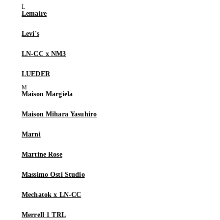
Lemaire
Levi's
LN-CC x NM3
LUEDER
Maison Margiela
Maison Mihara Yasuhiro
Marni
Martine Rose
Massimo Osti Studio
Mechatok x LN-CC
Merrell 1 TRL