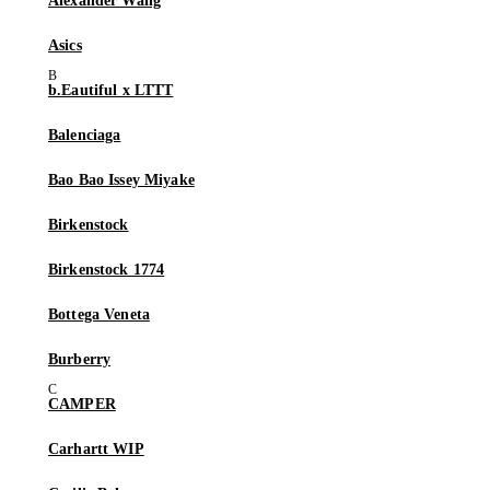
Alexander Wang
Asics
b.Eautiful x LTTT
Balenciaga
Bao Bao Issey Miyake
Birkenstock
Birkenstock 1774
Bottega Veneta
Burberry
CAMPER
Carhartt WIP