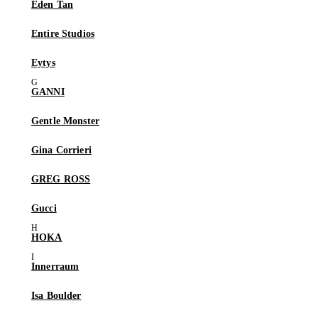
Eden Tan
Entire Studios
Eytys
GANNI
Gentle Monster
Gina Corrieri
GREG ROSS
Gucci
HOKA
Innerraum
Isa Boulder