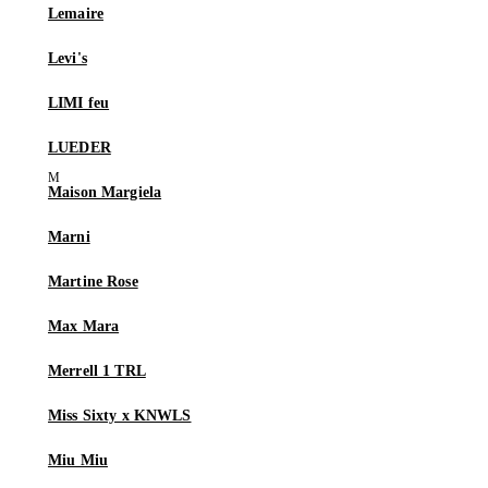
Lemaire
Levi's
LIMI feu
LUEDER
Maison Margiela
Marni
Martine Rose
Max Mara
Merrell 1 TRL
Miss Sixty x KNWLS
Miu Miu