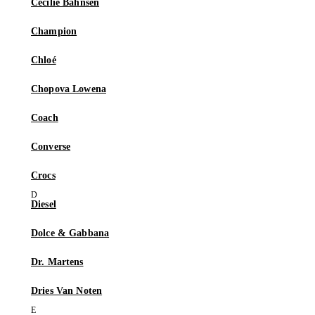
Cecilie Bahnsen
Champion
Chloé
Chopova Lowena
Coach
Converse
Crocs
Diesel
Dolce & Gabbana
Dr. Martens
Dries Van Noten