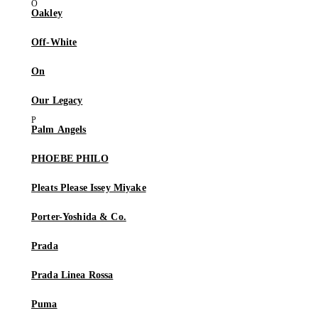
Oakley
Off-White
On
Our Legacy
Palm Angels
PHOEBE PHILO
Pleats Please Issey Miyake
Porter-Yoshida & Co.
Prada
Prada Linea Rossa
Puma