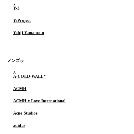
Y-3
Y/Project
Yohji Yamamoto
メンズ
A-COLD-WALL*
ACMH
ACMH x Love International
Acne Studios
adidas