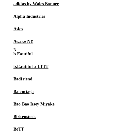
adidas by Wales Bonner
Alpha Industries
Asics
Awake NY
b.Eautiful
b.Eautiful x LTTT
Badfriend
Balenciaga
Bao Bao Issey Miyake
Birkenstock
BoTT