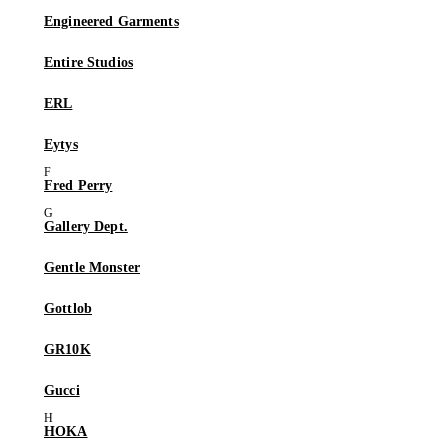
Engineered Garments
Entire Studios
ERL
Eytys
Fred Perry
Gallery Dept.
Gentle Monster
Gottlob
GR10K
Gucci
HOKA