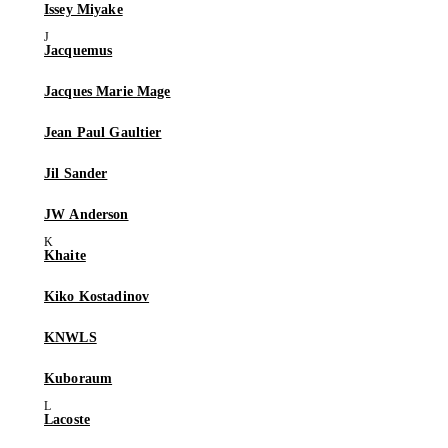
Issey Miyake
Jacquemus
Jacques Marie Mage
Jean Paul Gaultier
Jil Sander
JW Anderson
Khaite
Kiko Kostadinov
KNWLS
Kuboraum
Lacoste