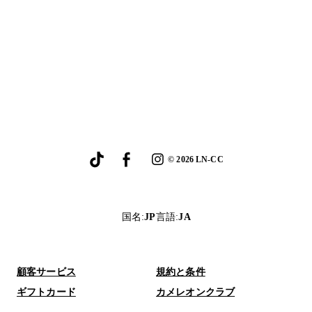
©
2026
LN-CC
国名
:
JP
言語
:
JA
顧客サービス
規約と条件
ギフトカード
カメレオンクラブ