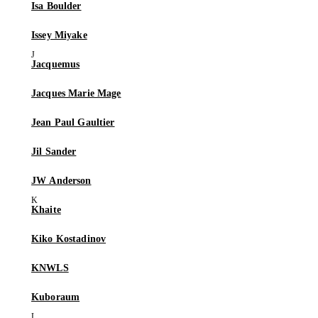
Isa Boulder
Issey Miyake
Jacquemus
Jacques Marie Mage
Jean Paul Gaultier
Jil Sander
JW Anderson
Khaite
Kiko Kostadinov
KNWLS
Kuboraum