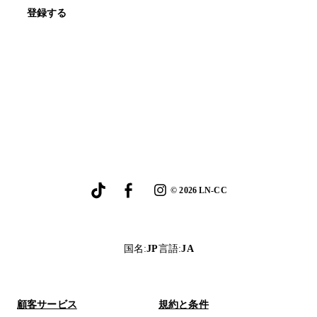
登録する
©
2026
LN-CC
国名
:
JP
言語
:
JA
顧客サービス
規約と条件