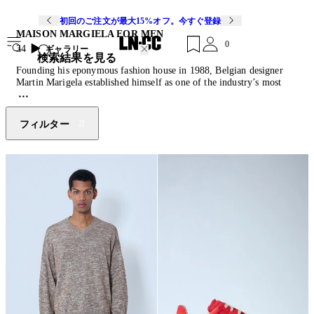
初回のご注文が最大15%オフ。今すぐ登録
MAISON MARGIELA FOR MEN
0
34
ギャラリー
検索結果を見る
Founding his eponymous fashion house in 1988, Belgian designer
Martin Marigela established himself as one of the industry’s most
important defining designers of the 20th century. The Antwerp Royal
Academy of Fine Arts graduate, a master of reinventive men’s and
womenswear, is heralded for his deconstructed, avant-garde
フィルター
tailoring,
sculptural garments
and ingenious
accessories
. Upholding
the brand’s ‘Haute Couture’ appellation which awarded in 2012,
experimental British designer John Galliano, who took the reins in
2014, continues the brand’s poetic and conceptual vision of couture.
Galliano’s artisanal collections celebrate the House’s iconoclast
heritage and reach new realms of conceptualism with reworked
silhouettes, daring cuts, distressed treatments and contemporary
tailoring. This season’s collection offers a fresh outlook on
the
Replica Sneakers
and
Tabi boot
, whilst also featuring new pieces
such as the overdyed skirt and oversized tops.