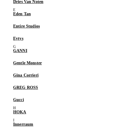
Dries Van Noten
Eden Tan
Entire Studios
Eytys
GANNI
Gentle Monster
Gina Corrieri
GREG ROSS
Gucci
HOKA
Innerraum