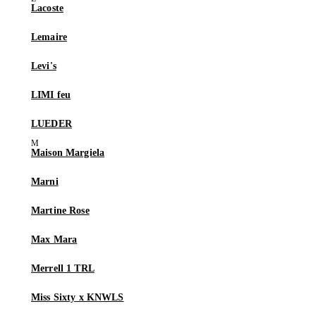
Lacoste
Lemaire
Levi's
LIMI feu
LUEDER
Maison Margiela
Marni
Martine Rose
Max Mara
Merrell 1 TRL
Miss Sixty x KNWLS