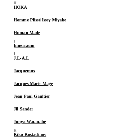
HOKA
Homme Plissé Issey Miyake
Human Made
Innerraum
J.L-A.L
Jacquemus
Jacques Marie Mage
Jean Paul Gaultier
Jil Sander
Junya Watanabe
Kiko Kostadinov