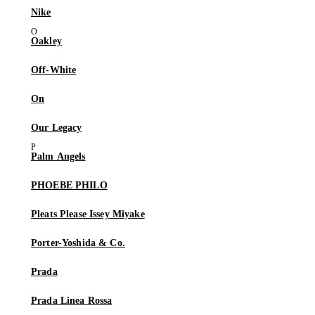
Nike
Oakley
Off-White
On
Our Legacy
Palm Angels
PHOEBE PHILO
Pleats Please Issey Miyake
Porter-Yoshida & Co.
Prada
Prada Linea Rossa