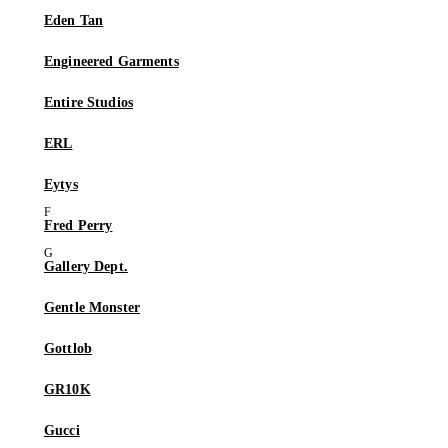
Eden Tan
Engineered Garments
Entire Studios
ERL
Eytys
Fred Perry
Gallery Dept.
Gentle Monster
Gottlob
GR10K
Gucci