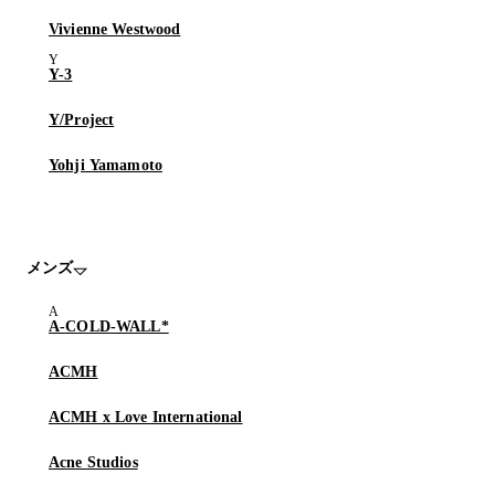
Vivienne Westwood
Y-3
Y/Project
Yohji Yamamoto
メンズ
A-COLD-WALL*
ACMH
ACMH x Love International
Acne Studios