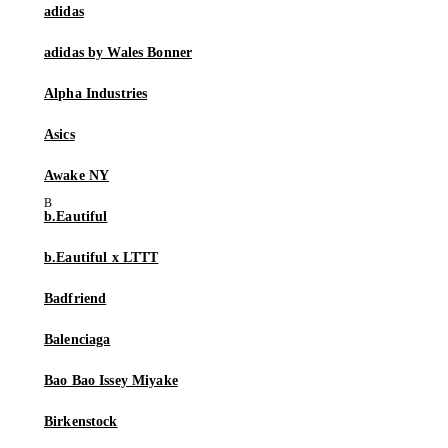
adidas
adidas by Wales Bonner
Alpha Industries
Asics
Awake NY
b.Eautiful
b.Eautiful x LTTT
Badfriend
Balenciaga
Bao Bao Issey Miyake
Birkenstock