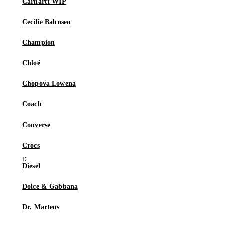
Carhartt WIP
Cecilie Bahnsen
Champion
Chloé
Chopova Lowena
Coach
Converse
Crocs
Diesel
Dolce & Gabbana
Dr. Martens