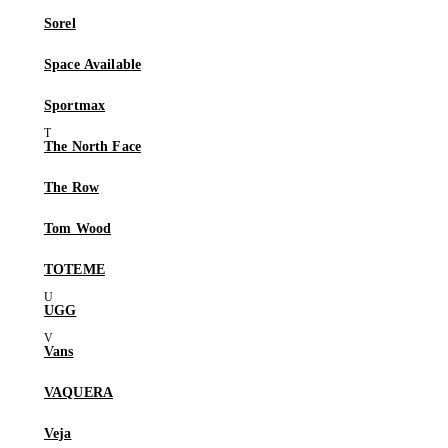
Sorel
Space Available
Sportmax
The North Face
The Row
Tom Wood
TOTEME
UGG
Vans
VAQUERA
Veja