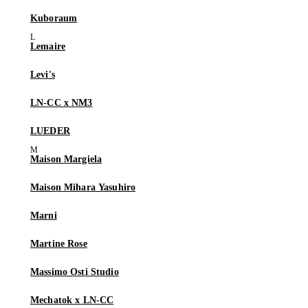
Kuboraum
Lemaire
Levi's
LN-CC x NM3
LUEDER
Maison Margiela
Maison Mihara Yasuhiro
Marni
Martine Rose
Massimo Osti Studio
Mechatok x LN-CC