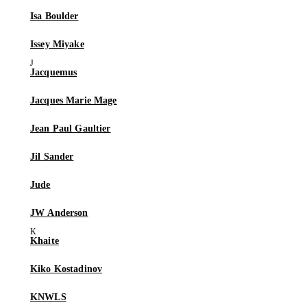
Isa Boulder
Issey Miyake
Jacquemus
Jacques Marie Mage
Jean Paul Gaultier
Jil Sander
Jude
JW Anderson
Khaite
Kiko Kostadinov
KNWLS