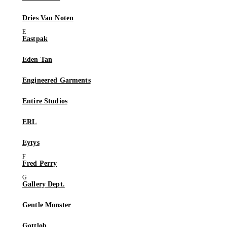
Dries Van Noten
Eastpak
Eden Tan
Engineered Garments
Entire Studios
ERL
Eytys
Fred Perry
Gallery Dept.
Gentle Monster
Gottlob