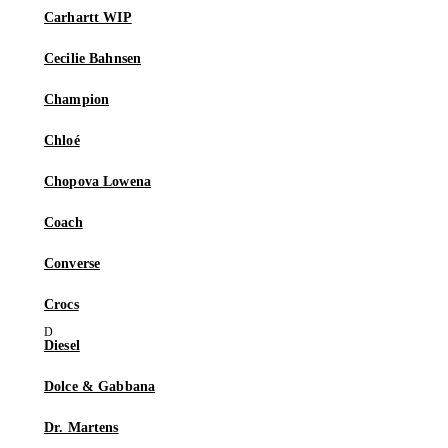
Carhartt WIP
Cecilie Bahnsen
Champion
Chloé
Chopova Lowena
Coach
Converse
Crocs
Diesel
Dolce & Gabbana
Dr. Martens