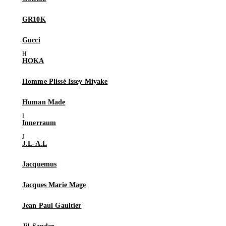
GR10K
Gucci
HOKA
Homme Plissé Issey Miyake
Human Made
Innerraum
J.L-A.L
Jacquemus
Jacques Marie Mage
Jean Paul Gaultier