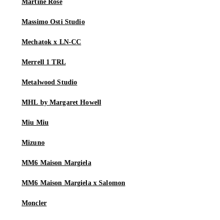
Martine Rose
Massimo Osti Studio
Mechatok x LN-CC
Merrell 1 TRL
Metalwood Studio
MHL by Margaret Howell
Miu Miu
Mizuno
MM6 Maison Margiela
MM6 Maison Margiela x Salomon
Moncler