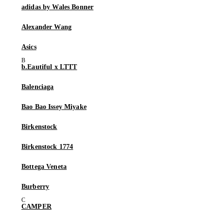
adidas by Wales Bonner
Alexander Wang
Asics
b.Eautiful x LTTT
Balenciaga
Bao Bao Issey Miyake
Birkenstock
Birkenstock 1774
Bottega Veneta
Burberry
CAMPER