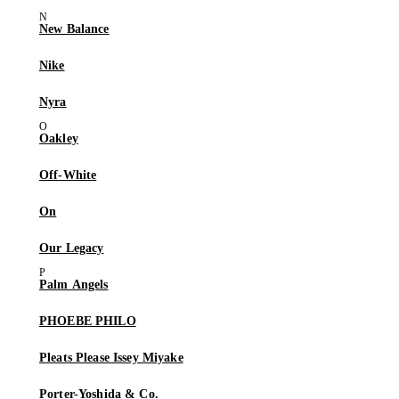
New Balance
Nike
Nyra
Oakley
Off-White
On
Our Legacy
Palm Angels
PHOEBE PHILO
Pleats Please Issey Miyake
Porter-Yoshida & Co.