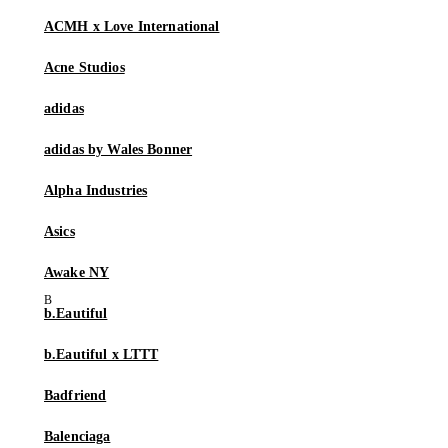
ACMH x Love International
Acne Studios
adidas
adidas by Wales Bonner
Alpha Industries
Asics
Awake NY
b.Eautiful
b.Eautiful x LTTT
Badfriend
Balenciaga