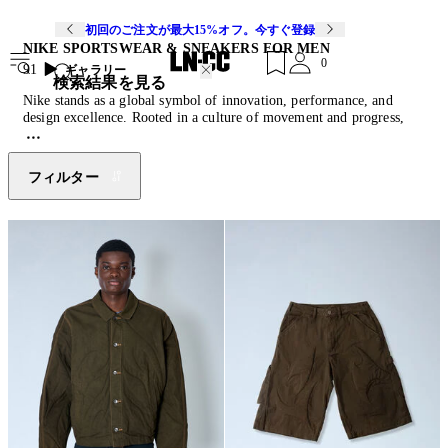
初回のご注文が最大15%オフ。今すぐ登録
NIKE SPORTSWEAR & SNEAKERS FOR MEN
0
91
ギャラリー
検索結果を見る
Nike stands as a global symbol of innovation, performance, and
design excellence. Rooted in a culture of movement and progress,
the brand redefines athletic wear through cutting-edge technology
and contemporary aesthetics. From elite sports to everyday style,
Nike empowers individuals to push boundaries and express identity
フィルター
through motion. Synonymous with endurance and creativity, Nike
continues to shape the future of sport and fashion worldwide.