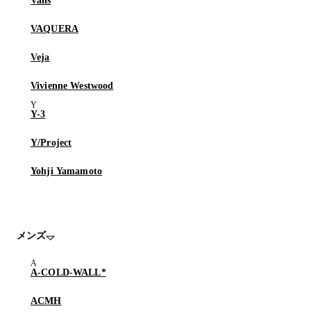
Vans
VAQUERA
Veja
Vivienne Westwood
Y-3
Y/Project
Yohji Yamamoto
メンズ
A-COLD-WALL*
ACMH