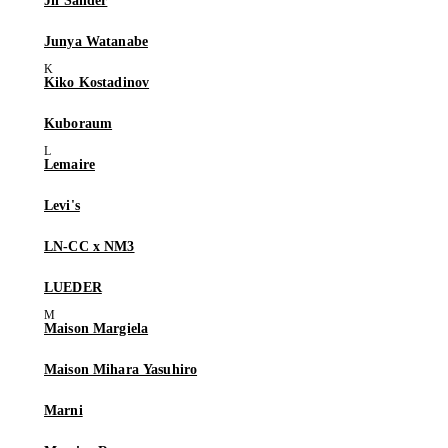
Jil Sander
Junya Watanabe
Kiko Kostadinov
Kuboraum
Lemaire
Levi's
LN-CC x NM3
LUEDER
Maison Margiela
Maison Mihara Yasuhiro
Marni