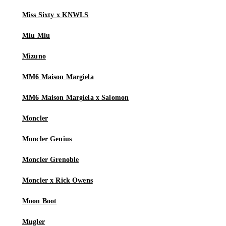
Miss Sixty x KNWLS
Miu Miu
Mizuno
MM6 Maison Margiela
MM6 Maison Margiela x Salomon
Moncler
Moncler Genius
Moncler Grenoble
Moncler x Rick Owens
Moon Boot
Mugler