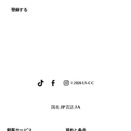
登録する
©
2026
LN-CC
国名
:
JP
言語
:
JA
顧客サービス
規約と条件