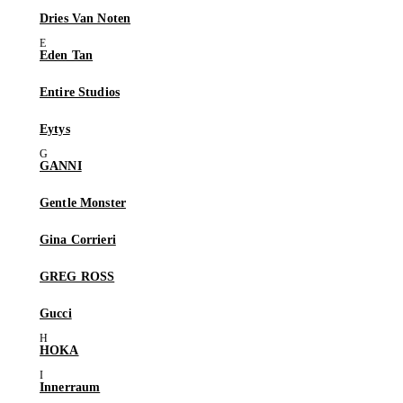
Dries Van Noten
Eden Tan
Entire Studios
Eytys
GANNI
Gentle Monster
Gina Corrieri
GREG ROSS
Gucci
HOKA
Innerraum