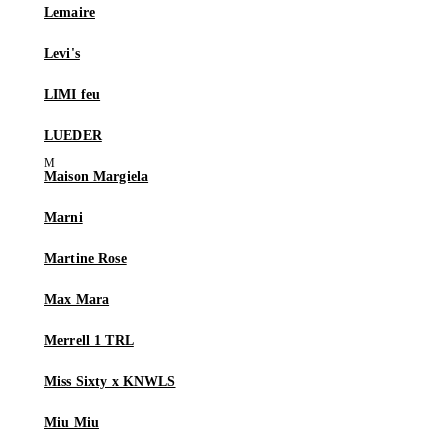
Lemaire
Levi's
LIMI feu
LUEDER
Maison Margiela
Marni
Martine Rose
Max Mara
Merrell 1 TRL
Miss Sixty x KNWLS
Miu Miu