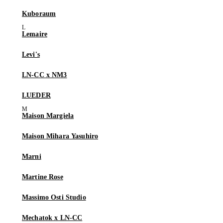
Kuboraum
Lemaire
Levi's
LN-CC x NM3
LUEDER
Maison Margiela
Maison Mihara Yasuhiro
Marni
Martine Rose
Massimo Osti Studio
Mechatok x LN-CC