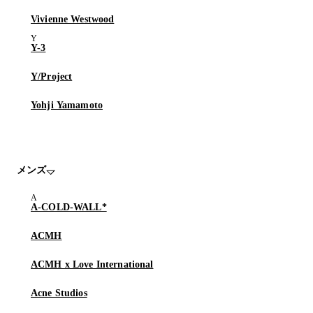
Vivienne Westwood
Y-3
Y/Project
Yohji Yamamoto
メンズ
A-COLD-WALL*
ACMH
ACMH x Love International
Acne Studios