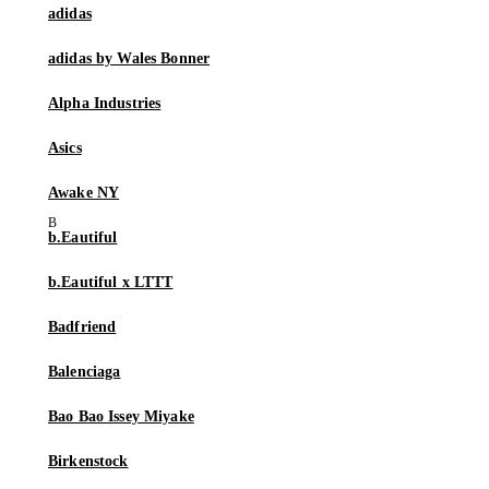
adidas
adidas by Wales Bonner
Alpha Industries
Asics
Awake NY
b.Eautiful
b.Eautiful x LTTT
Badfriend
Balenciaga
Bao Bao Issey Miyake
Birkenstock