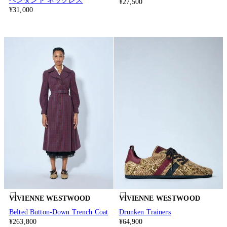
ペンダント ネックレス
¥27,500
¥31,000
VIVIENNE WESTWOOD
VIVIENNE WESTWOOD
Belted Button-Down Trench Coat
Drunken Trainers
¥263,800
¥64,900