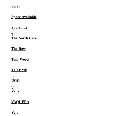
Sorel
Space Available
Sportmax
The North Face
The Row
Tom Wood
TOTEME
UGG
Vans
VAQUERA
Veja