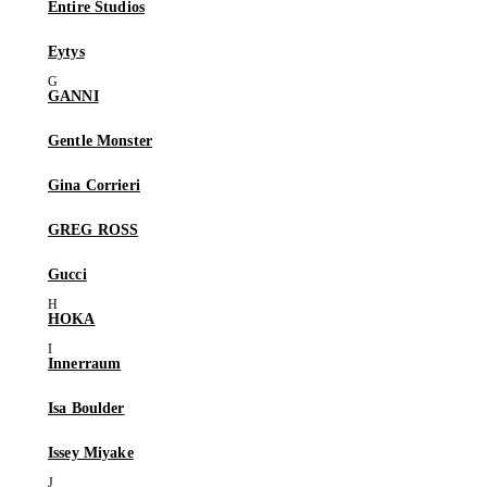
Entire Studios
Eytys
GANNI
Gentle Monster
Gina Corrieri
GREG ROSS
Gucci
HOKA
Innerraum
Isa Boulder
Issey Miyake