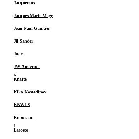
Jacquemus
Jacques Marie Mage
Jean Paul Gaultier
Jil Sander
Jude
JW Anderson
Khaite
Kiko Kostadinov
KNWLS
Kuboraum
Lacoste