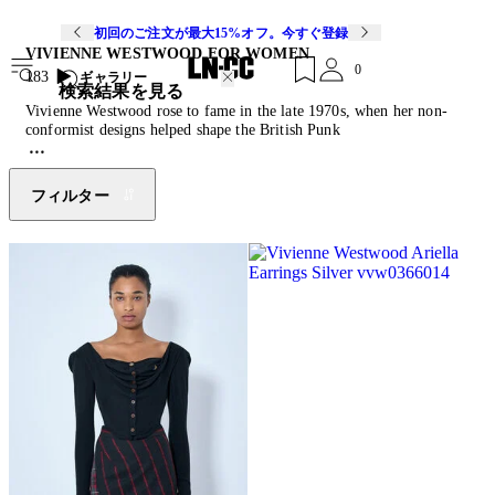
初回のご注文が最大15%オフ。今すぐ登録
VIVIENNE WESTWOOD FOR WOMEN
0
183
ギャラリー
検索結果を見る
Vivienne Westwood rose to fame in the late 1970s, when her non-
conformist designs helped shape the British Punk
movement. Starting out creating clothes for her then-partner, and
Sex Pistols manager, Malcolm McLaren’s King’s Road boutique in
1971, 10 years later she showed her first collection at London
フィルター
fashion week. Four decades on, the British fashion designer and
counter-cultural icon continues to produce collections that are
rebellious and thought-provoking. An activist for climate change,
nuclear disarmament, civil rights and freedom of speech,
Westwood’s designs are often emblazoned with provocative slogans
and political calls to action. Today, the brand remains true to its
rebellious spirit through asymmetric forms, experimental fabric
combinations, chunky footwear and the reoccurring signature orb
motif.