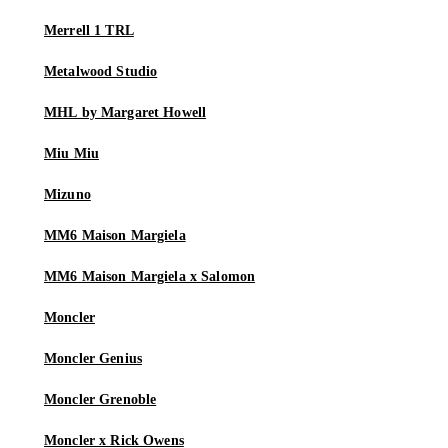
Merrell 1 TRL
Metalwood Studio
MHL by Margaret Howell
Miu Miu
Mizuno
MM6 Maison Margiela
MM6 Maison Margiela x Salomon
Moncler
Moncler Genius
Moncler Grenoble
Moncler x Rick Owens