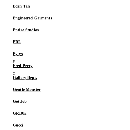
Eden Tan
Engineered Garments
Entire Studios
ERL
Eytys
Fred Perry
Gallery Dept.
Gentle Monster
Gottlob
GR10K
Gucci