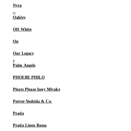
Nyra
Oakley
Off-White
On
Our Legacy
Palm Angels
PHOEBE PHILO
Pleats Please Issey Miyake
Porter-Yoshida & Co.
Prada
Prada Linea Rossa