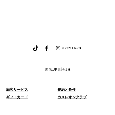
©
2026
LN-CC
国名
:
JP
言語
:
JA
顧客サービス
規約と条件
ギフトカード
カメレオンクラブ