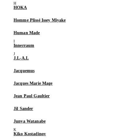
HOKA
Homme Plissé Issey Miyake
Human Made
Innerraum
J.L-A.L
Jacquemus
Jacques Marie Mage
Jean Paul Gaultier
Jil Sander
Junya Watanabe
Kiko Kostadinov