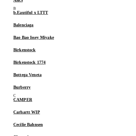
Asics
b.Eautiful x LTTT
Balenciaga
Bao Bao Issey Miyake
Birkenstock
Birkenstock 1774
Bottega Veneta
Burberry
CAMPER
Carhartt WIP
Cecilie Bahnsen