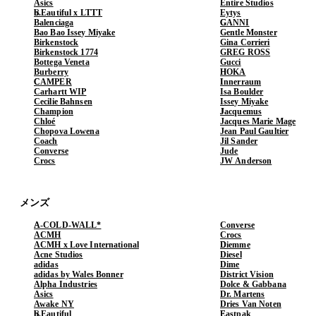
Asics
Entire Studios
b.Eautiful x LTTT
Eytys
Balenciaga
GANNI
Bao Bao Issey Miyake
Gentle Monster
Birkenstock
Gina Corrieri
Birkenstock 1774
GREG ROSS
Bottega Veneta
Gucci
Burberry
HOKA
CAMPER
Innerraum
Carhartt WIP
Isa Boulder
Cecilie Bahnsen
Issey Miyake
Champion
Jacquemus
Chloé
Jacques Marie Mage
Chopova Lowena
Jean Paul Gaultier
Coach
Jil Sander
Converse
Jude
Crocs
JW Anderson
メンズ
A-COLD-WALL*
Converse
ACMH
Crocs
ACMH x Love International
Diemme
Acne Studios
Diesel
adidas
Dime
adidas by Wales Bonner
District Vision
Alpha Industries
Dolce & Gabbana
Asics
Dr. Martens
Awake NY
Dries Van Noten
b.Eautiful
Eastpak