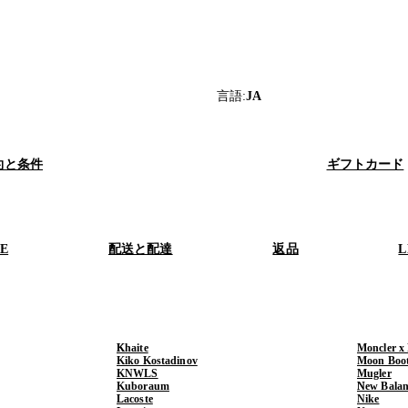
言語
:
JA
約と条件
ギフトカード
RE
配送と配達
返品
L
Khaite
Moncler x
Kiko Kostadinov
Moon Boo
KNWLS
Mugler
Kuboraum
New Balan
Lacoste
Nike