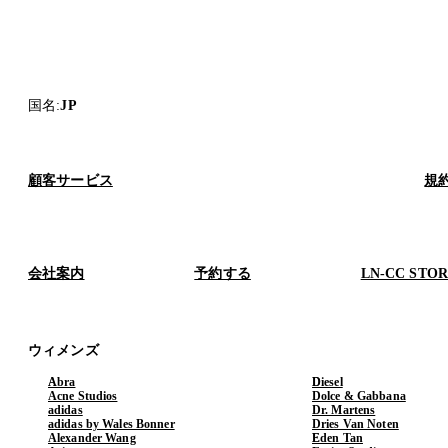
国名
:
JP
顧客サービス
規
会社案内
予約する
LN-CC STO
ウィメンズ
Abra
Diesel
Acne Studios
Dolce & Gabbana
adidas
Dr. Martens
adidas by Wales Bonner
Dries Van Noten
Alexander Wang
Eden Tan