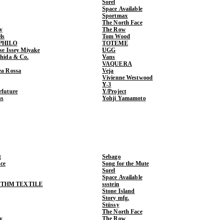
Sorel
Space Available
Sportmax
The North Face
y
The Row
ls
Tom Wood
PHILO
TOTEME
ase Issey Miyake
UGG
shida & Co.
Vans
VAQUERA
ea Rossa
Veja
Vivienne Westwood
Y-3
rfuture
Y/Project
ns
Yohji Yamamoto
t
Sebago
ce
Song for the Mute
Sorel
Space Available
THM TEXTILE
ssstein
Stone Island
Story mfg.
Stüssy
The North Face
y
The Row