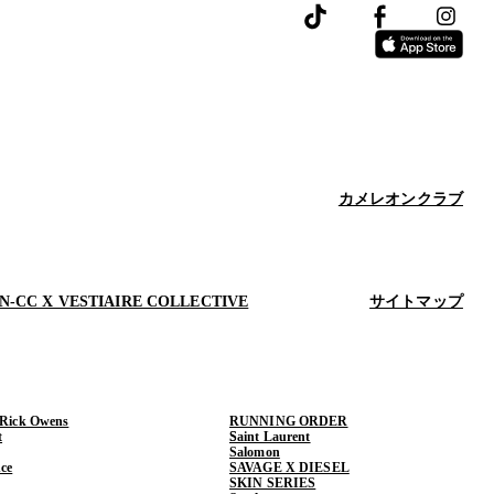
カメレオンクラブ
N-CC X VESTIAIRE COLLECTIVE
サイトマップ
 Rick Owens
RUNNING ORDER
t
Saint Laurent
Salomon
ce
SAVAGE X DIESEL
SKIN SERIES