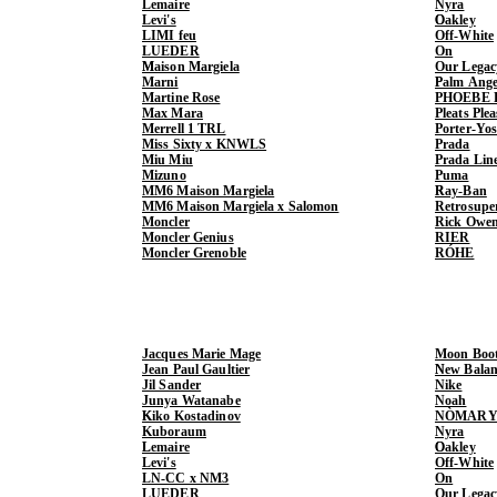
Lemaire
Nyra
Levi's
Oakley
LIMI feu
Off-White
LUEDER
On
Maison Margiela
Our Legac
Marni
Palm Ange
Martine Rose
PHOEBE 
Max Mara
Pleats Ple
Merrell 1 TRL
Porter-Yo
Miss Sixty x KNWLS
Prada
Miu Miu
Prada Lin
Mizuno
Puma
MM6 Maison Margiela
Ray-Ban
MM6 Maison Margiela x Salomon
Retrosupe
Moncler
Rick Owe
Moncler Genius
RIER
Moncler Grenoble
RÓHE
Jacques Marie Mage
Moon Boo
Jean Paul Gaultier
New Balan
Jil Sander
Nike
Junya Watanabe
Noah
Kiko Kostadinov
NÒMARY
Kuboraum
Nyra
Lemaire
Oakley
Levi's
Off-White
LN-CC x NM3
On
LUEDER
Our Legac