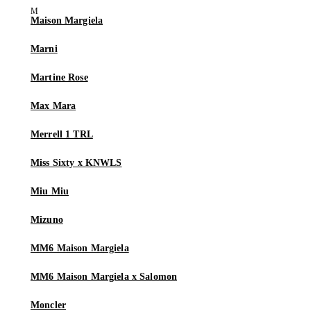
Maison Margiela
Marni
Martine Rose
Max Mara
Merrell 1 TRL
Miss Sixty x KNWLS
Miu Miu
Mizuno
MM6 Maison Margiela
MM6 Maison Margiela x Salomon
Moncler