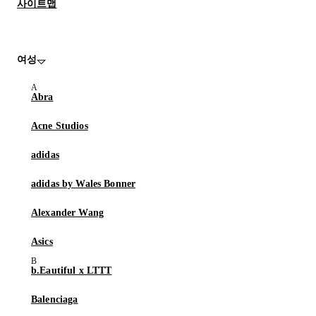
사이트맵
여성
Abra
Acne Studios
adidas
adidas by Wales Bonner
Alexander Wang
Asics
b.Eautiful x LTTT
Balenciaga