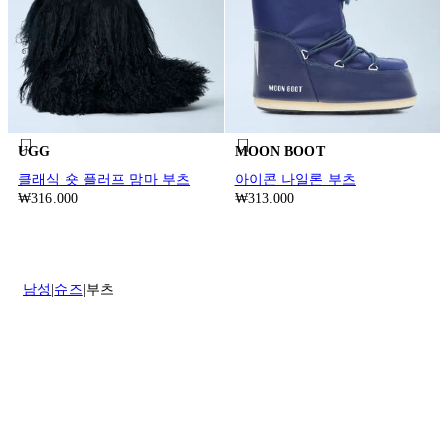
UGG
MOON BOOT
클래식 숏 플러프 맘마 부츠
아이콘 나일론 부츠
₩316.000
₩313.000
남성
슈즈
부츠