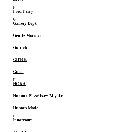
Fred Perry
Gallery Dept.
Gentle Monster
Gottlob
GR10K
Gucci
HOKA
Homme Plissé Issey Miyake
Human Made
Innerraum