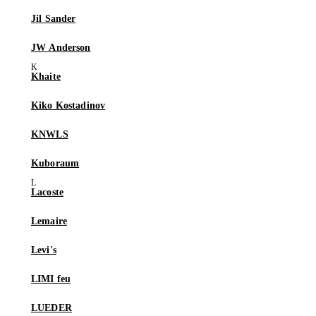
Jil Sander
JW Anderson
Khaite
Kiko Kostadinov
KNWLS
Kuboraum
Lacoste
Lemaire
Levi's
LIMI feu
LUEDER