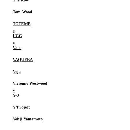
The Row
Tom Wood
TOTEME
UGG
Vans
VAQUERA
Veja
Vivienne Westwood
Y-3
Y/Project
Yohji Yamamoto