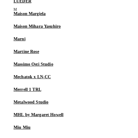
LUEDER
Maison Margiela
Maison Mihara Yasuhiro
Marni
Martine Rose
Massimo Osti Studio
Mechatok x LN-CC
Merrell 1 TRL
Metalwood Studio
MHL by Margaret Howell
Miu Miu