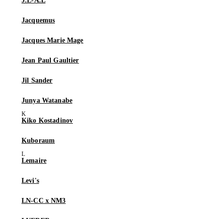
J.L-A.L
Jacquemus
Jacques Marie Mage
Jean Paul Gaultier
Jil Sander
Junya Watanabe
Kiko Kostadinov
Kuboraum
Lemaire
Levi's
LN-CC x NM3