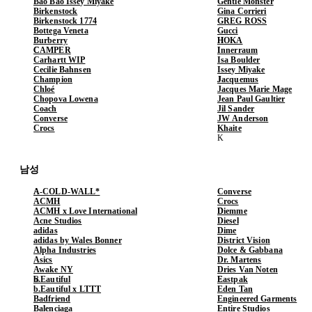
Bao Bao Issey Miyake
Gentle Monster
Birkenstock
Gina Corrieri
Birkenstock 1774
GREG ROSS
Bottega Veneta
Gucci
Burberry
HOKA
CAMPER
Innerraum
Carhartt WIP
Isa Boulder
Cecilie Bahnsen
Issey Miyake
Champion
Jacquemus
Chloé
Jacques Marie Mage
Chopova Lowena
Jean Paul Gaultier
Coach
Jil Sander
Converse
JW Anderson
Crocs
Khaite
남성
A-COLD-WALL*
Converse
ACMH
Crocs
ACMH x Love International
Diemme
Acne Studios
Diesel
adidas
Dime
adidas by Wales Bonner
District Vision
Alpha Industries
Dolce & Gabbana
Asics
Dr. Martens
Awake NY
Dries Van Noten
b.Eautiful
Eastpak
b.Eautiful x LTTT
Eden Tan
Badfriend
Engineered Garments
Balenciaga
Entire Studios