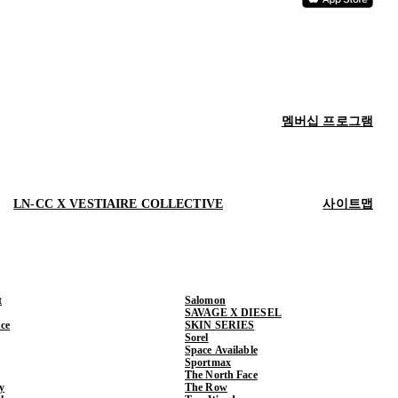
멤버십 프로그램
LN-CC X VESTIAIRE COLLECTIVE
사이트맵
t
Salomon
SAVAGE X DIESEL
ce
SKIN SERIES
Sorel
Space Available
Sportmax
The North Face
y
The Row