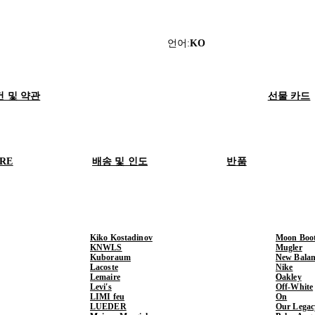
언어
:
KO
건 및 약관
선물 카드
ORE
배송 및 인도
반품
Kiko Kostadinov
Moon Boo
KNWLS
Mugler
Kuboraum
New Balan
Lacoste
Nike
Lemaire
Oakley
Levi's
Off-White
LIMI feu
On
LUEDER
Our Legac