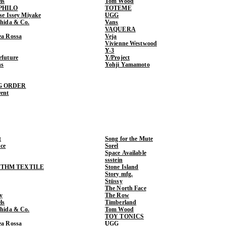
ls
Tom Wood
PHILO
TOTEME
ase Issey Miyake
UGG
shida & Co.
Vans
VAQUERA
ea Rossa
Veja
Vivienne Westwood
Y-3
rfuture
Y/Project
ns
Yohji Yamamoto
G ORDER
rent
t
Song for the Mute
ce
Sorel
Space Available
ssstein
THM TEXTILE
Stone Island
Story mfg.
Stüssy
The North Face
y
The Row
ls
Timberland
shida & Co.
Tom Wood
TOY TONICS
ea Rossa
UGG