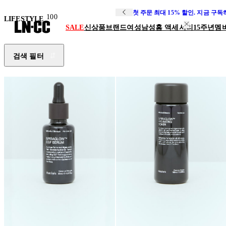
첫 주문 최대 15% 할인. 지금 구
100
LIFESTYLE
SALE
신상품
브랜드
여성
남성
홈 액세서리
15주년
멤
검색 필터