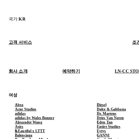
국가
:
KR
고객 서비스
조
회사 소개
예약하기
LN-CC ST
여성
Abra
Diesel
Acne Studios
Dolce & Gabbana
adidas
Dr. Martens
adidas by Wales Bonner
Dries Van Noten
Alexander Wang
Eden Tan
Asics
Entire Studios
b.Eautiful x LTTT
Eytys
Balenciaga
GANNI