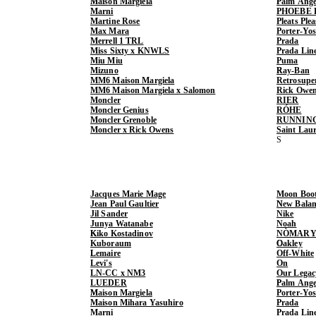
Maison Margiela
Palm Ange
Marni
PHOEBE 
Martine Rose
Pleats Ple
Max Mara
Porter-Yo
Merrell 1 TRL
Prada
Miss Sixty x KNWLS
Prada Lin
Miu Miu
Puma
Mizuno
Ray-Ban
MM6 Maison Margiela
Retrosupe
MM6 Maison Margiela x Salomon
Rick Owe
Moncler
RIER
Moncler Genius
RÓHE
Moncler Grenoble
RUNNIN
Moncler x Rick Owens
Saint Lau
Jacques Marie Mage
Moon Boo
Jean Paul Gaultier
New Balan
Jil Sander
Nike
Junya Watanabe
Noah
Kiko Kostadinov
NÒMARY
Kuboraum
Oakley
Lemaire
Off-White
Levi's
On
LN-CC x NM3
Our Legac
LUEDER
Palm Ange
Maison Margiela
Porter-Yo
Maison Mihara Yasuhiro
Prada
Marni
Prada Lin