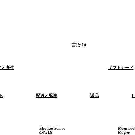
言語
:
JA
約と条件
ギフトカード
RE
配送と配達
返品
L
Kiko Kostadinov
Moon Boo
KNWLS
Mugler