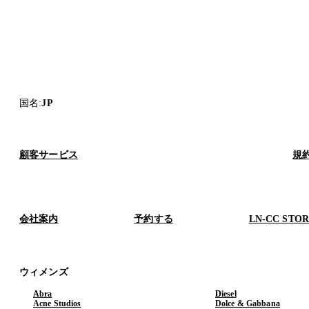
国名
:
JP
顧客サービス
規
会社案内
予約する
LN-CC STO
ウィメンズ
Abra
Diesel
Acne Studios
Dolce & Gabbana