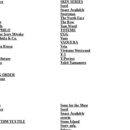
ce
SKIN SERIES
Sorel
Space Available
Sportmax
The North Face
y
The Row
ls
Tom Wood
PHILO
TOTEME
ase Issey Miyake
UGG
shida & Co.
Vans
VAQUERA
ea Rossa
Veja
Vivienne Westwood
Y-3
rfuture
Y/Project
ns
Yohji Yamamoto
G ORDER
rent
t
Song for the Mute
ce
Sorel
Space Available
ssstein
THM TEXTILE
Stone Island
Story mfg.
Stüssy