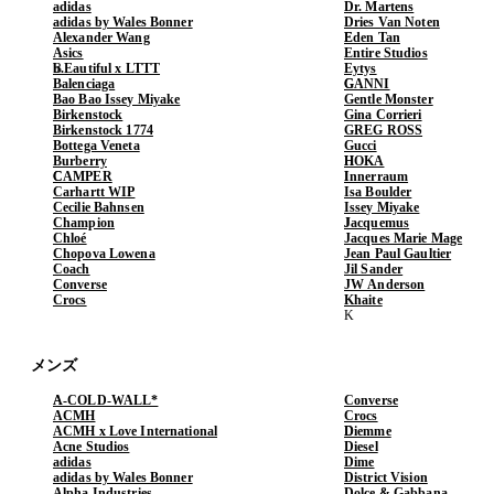
adidas
Dr. Martens
adidas by Wales Bonner
Dries Van Noten
Alexander Wang
Eden Tan
Asics
Entire Studios
b.Eautiful x LTTT
Eytys
Balenciaga
GANNI
Bao Bao Issey Miyake
Gentle Monster
Birkenstock
Gina Corrieri
Birkenstock 1774
GREG ROSS
Bottega Veneta
Gucci
Burberry
HOKA
CAMPER
Innerraum
Carhartt WIP
Isa Boulder
Cecilie Bahnsen
Issey Miyake
Champion
Jacquemus
Chloé
Jacques Marie Mage
Chopova Lowena
Jean Paul Gaultier
Coach
Jil Sander
Converse
JW Anderson
Crocs
Khaite
メンズ
A-COLD-WALL*
Converse
ACMH
Crocs
ACMH x Love International
Diemme
Acne Studios
Diesel
adidas
Dime
adidas by Wales Bonner
District Vision
Alpha Industries
Dolce & Gabbana