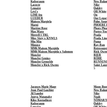
Kuboraum
New Balan
Lacoste
Nike
Lemaire
Oakley
Levi's
Off-White
LIMI feu
On
LUEDER
Our Legac
Maison Margiela
Palm Ange
Marni
PHOEBE 
Martine Rose
Pleats Ple
Max Mara
Porter-Yo
Merrell 1 TRL
Prada
Miss Sixty x KNWLS
Prada Lin
Miu Miu
Puma
Mizuno
Ray-Ban
MM6 Maison Margiela
Retrosupe
MM6 Maison Margiela x Salomon
Rick Owe
Moncler
RIER
Moncler Genius
RÓHE
Moncler Grenoble
RUNNIN
Moncler x Rick Owens
Saint Lau
Jacques Marie Mage
Moon Boo
Jean Paul Gaultier
New Balan
Jil Sander
Nike
Junya Watanabe
Noah
Kiko Kostadinov
NÒMARY
Kuboraum
Oakley
Lemaire
Off-White