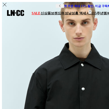
첫 주문 최대 15% 할인. 지금 구
SALE
신상품
브랜드
여성
남성
홈 액세서리
15주년
멤