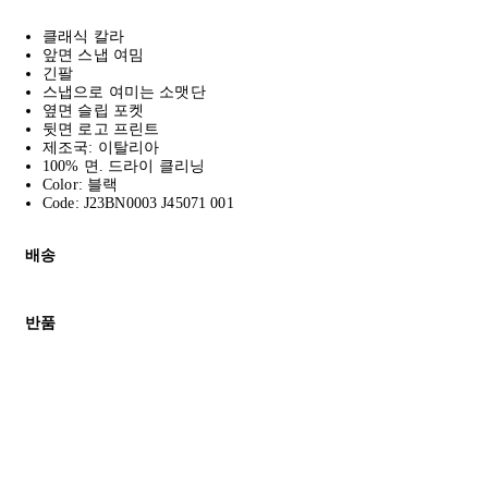
클래식 칼라
앞면 스냅 여밈
긴팔
스냅으로 여미는 소맷단
옆면 슬립 포켓
뒷면 로고 프린트
제조국: 이탈리아
100% 면. 드라이 클리닝
Color: 블랙
Code: J23BN0003 J45071 001
배송
고객님의 위치에 따라 일반 배송과 익스프레스 배송을 제공합니다.
반품
모든 주문은 제휴 택배사를 통해 전 세계로 배송됩니다.
할인 제품을 포함한 모든 제품은 무료반품을 신청하실 수 있습니다.
주문이 발송되면 추적 번호가 포함된 이메일을 보내드립니다. 이메일을
배송일로부터 영업일 기준 30일 이내에 접수된 반품에 대해서는 기
세일 기간에는 배송이 다소 지연될 수 있습니다. 궁금하신 점이 있
* 속옷, 향수 및 화장품등 반품 불가능합니다.
배송 및 배달에 대한 자세한 내용이 필요하면
여기
를 클릭하세요.