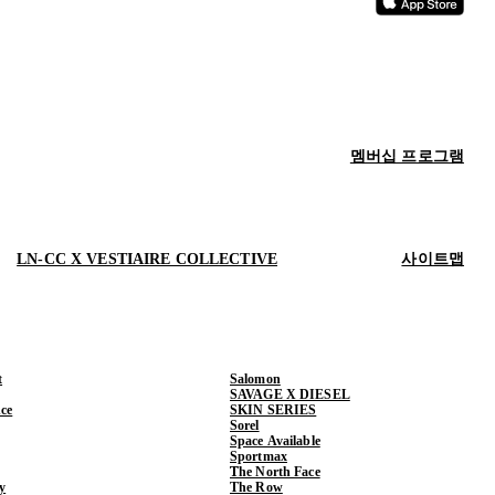
멤버십 프로그램
LN-CC X VESTIAIRE COLLECTIVE
사이트맵
t
Salomon
SAVAGE X DIESEL
ce
SKIN SERIES
Sorel
Space Available
Sportmax
The North Face
y
The Row