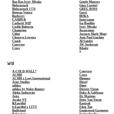
Bao Bao Issey Miyake
Gentle Monster
Birkenstock
Gina Corrieri
Birkenstock 1774
GREG ROSS
Bottega Veneta
Gucci
Burberry
HOKA
CAMPER
Innerraum
Carhartt WIP
Isa Boulder
Cecilie Bahnsen
Issey Miyake
Champion
Jacquemus
Chloé
Jacques Marie Mage
Chopova Lowena
Jean Paul Gaultier
Coach
Jil Sander
Converse
JW Anderson
Crocs
Khaite
남성
A-COLD-WALL*
Converse
ACMH
Crocs
ACMH x Love International
Diemme
Acne Studios
Diesel
adidas
Dime
adidas by Wales Bonner
District Vision
Alpha Industries
Dolce & Gabbana
Asics
Dr. Martens
Awake NY
Dries Van Noten
b.Eautiful
Eastpak
b.Eautiful x LTTT
Eden Tan
Badfriend
Engineered Garments