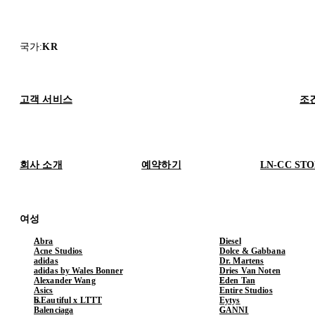
국가
:
KR
고객 서비스
조
회사 소개
예약하기
LN-CC ST
여성
Abra
Diesel
Acne Studios
Dolce & Gabbana
adidas
Dr. Martens
adidas by Wales Bonner
Dries Van Noten
Alexander Wang
Eden Tan
Asics
Entire Studios
b.Eautiful x LTTT
Eytys
Balenciaga
GANNI