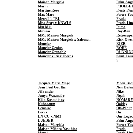
Maison Margiela
Palm Ange
Marni
PHOEBE 
Martine Rose
Pleats Ple
Max Mara
Porter-Yo
Merrell 1 TRL
Prada
Miss Sixty x KNWLS
Prada Lin
Miu Miu
Puma
Mizuno
Ray-Ban
MM6 Maison Margiela
Retrosupe
MM6 Maison Margiela x Salomon
Rick Owe
Moncler
RIER
Moncler Genius
RÓHE
Moncler Grenoble
RUNNIN
Moncler x Rick Owens
Saint Lau
Jacques Marie Mage
Moon Boo
Jean Paul Gaultier
New Balan
Jil Sander
Nike
Junya Watanabe
Noah
Kiko Kostadinov
NÒMARY
Kuboraum
Oakley
Lemaire
Off-White
Levi's
On
LN-CC x NM3
Our Legac
LUEDER
Palm Ange
Maison Margiela
Porter-Yo
Maison Mihara Yasuhiro
Prada