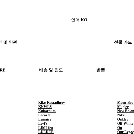
언어
:
KO
건 및 약관
선물 카드
ORE
배송 및 인도
반품
Kiko Kostadinov
Moon Boo
KNWLS
Mugler
Kuboraum
New Balan
Lacoste
Nike
Lemaire
Oakley
Levi's
Off-White
LIMI feu
On
LUEDER
Our Legac