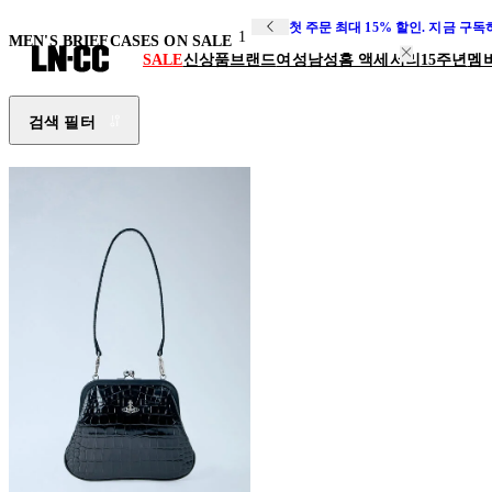
첫 주문 최대 15% 할인. 지금 구
1
MEN'S BRIEFCASES ON SALE
SALE
신상품
브랜드
여성
남성
홈 액세서리
15주년
멤
검색 필터