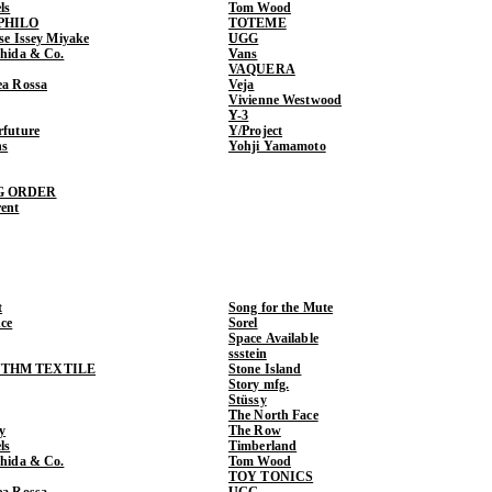
ls
Tom Wood
PHILO
TOTEME
ase Issey Miyake
UGG
shida & Co.
Vans
VAQUERA
ea Rossa
Veja
Vivienne Westwood
Y-3
rfuture
Y/Project
ns
Yohji Yamamoto
G ORDER
rent
t
Song for the Mute
ce
Sorel
Space Available
ssstein
THM TEXTILE
Stone Island
Story mfg.
Stüssy
The North Face
y
The Row
ls
Timberland
shida & Co.
Tom Wood
TOY TONICS