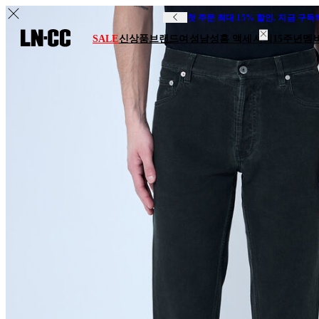
첫 주문 최대 15% 할인. 지금 구
SALE
신상품
브랜드
여성
남성
홈 액세서리
15주년
멤