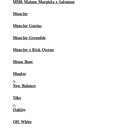
MM6 Maison Margiela x Salomon
Moncler
Moncler Genius
Moncler Grenoble
Moncler x Rick Owens
Moon Boot
Mugler
New Balance
Nike
Oakley
Off-White