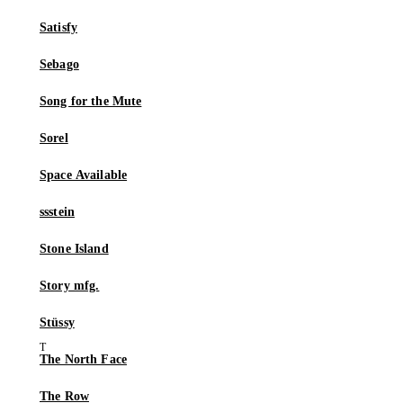
Satisfy
Sebago
Song for the Mute
Sorel
Space Available
ssstein
Stone Island
Story mfg.
Stüssy
The North Face
The Row