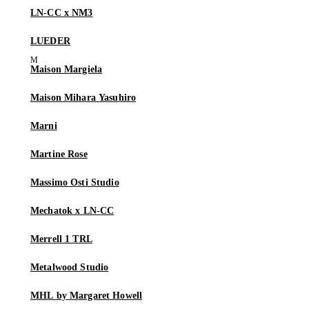
LN-CC x NM3
LUEDER
Maison Margiela
Maison Mihara Yasuhiro
Marni
Martine Rose
Massimo Osti Studio
Mechatok x LN-CC
Merrell 1 TRL
Metalwood Studio
MHL by Margaret Howell