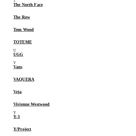
The North Face
The Row
Tom Wood
TOTEME
UGG
Vans
VAQUERA
Veja
Vivienne Westwood
Y-3
Y/Project