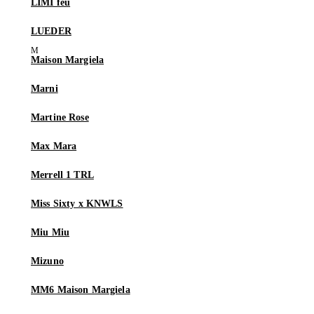
LIMI feu
LUEDER
Maison Margiela
Marni
Martine Rose
Max Mara
Merrell 1 TRL
Miss Sixty x KNWLS
Miu Miu
Mizuno
MM6 Maison Margiela