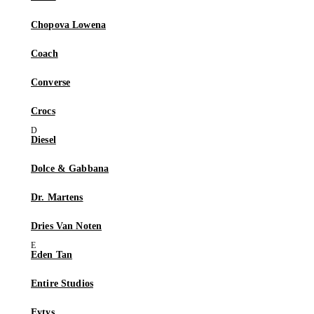
Chopova Lowena
Coach
Converse
Crocs
Diesel
Dolce & Gabbana
Dr. Martens
Dries Van Noten
Eden Tan
Entire Studios
Eytys