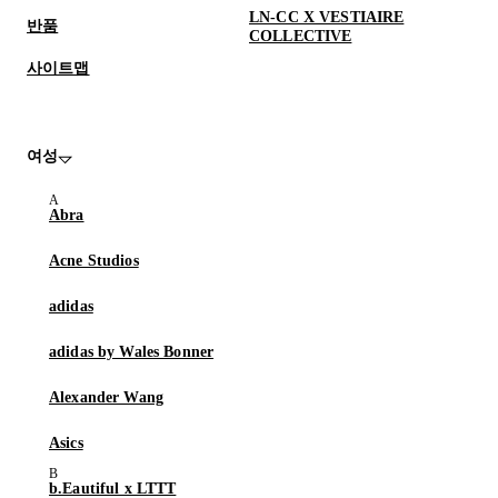
LN-CC X VESTIAIRE
반품
COLLECTIVE
사이트맵
여성
Abra
Acne Studios
adidas
adidas by Wales Bonner
Alexander Wang
Asics
b.Eautiful x LTTT