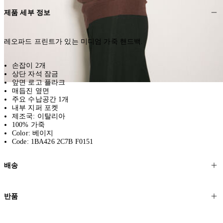
제품 세부 정보
레오파드 프린트가 있는 미디엄 가죽 핸드백.
손잡이 2개
상단 자석 잠금
앞면 로고 플라크
매듭진 옆면
주요 수납공간 1개
내부 지퍼 포켓
제조국: 이탈리아
100% 가죽
Color: 베이지
Code: 1BA426 2C7B F0151
배송
고객님의 위치에 따라 일반 배송과 익스프레스 배송을 제공합니다.
반품
모든 주문은 제휴 택배사를 통해 전 세계로 배송됩니다.