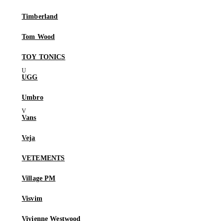
Timberland
Tom Wood
TOY TONICS
UGG
Umbro
Vans
Veja
VETEMENTS
Village PM
Visvim
Vivienne Westwood