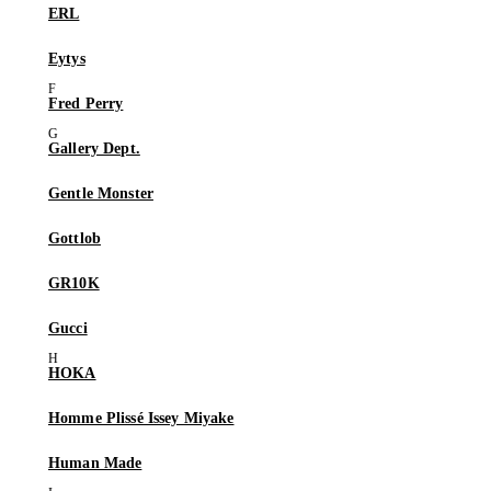
ERL
Eytys
Fred Perry
Gallery Dept.
Gentle Monster
Gottlob
GR10K
Gucci
HOKA
Homme Plissé Issey Miyake
Human Made