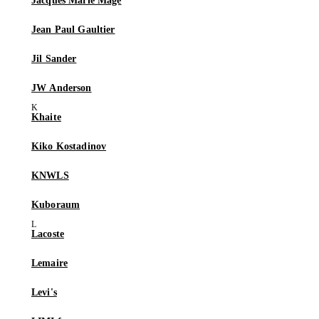
Jacques Marie Mage
Jean Paul Gaultier
Jil Sander
JW Anderson
Khaite
Kiko Kostadinov
KNWLS
Kuboraum
Lacoste
Lemaire
Levi's