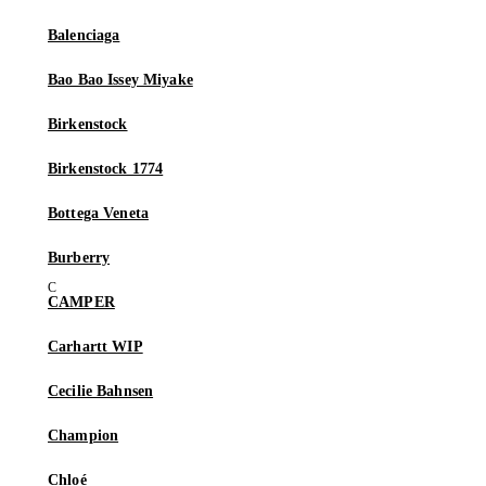
Balenciaga
Bao Bao Issey Miyake
Birkenstock
Birkenstock 1774
Bottega Veneta
Burberry
CAMPER
Carhartt WIP
Cecilie Bahnsen
Champion
Chloé