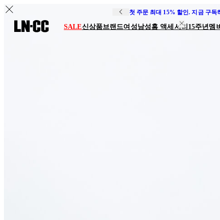
첫 주문 최대 15% 할인. 지금 구
SALE
신상품
브랜드
여성
남성
홈 액세서리
15주년
멤