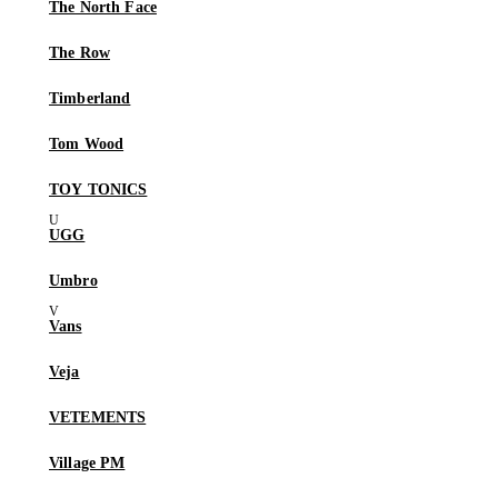
The North Face
The Row
Timberland
Tom Wood
TOY TONICS
UGG
Umbro
Vans
Veja
VETEMENTS
Village PM