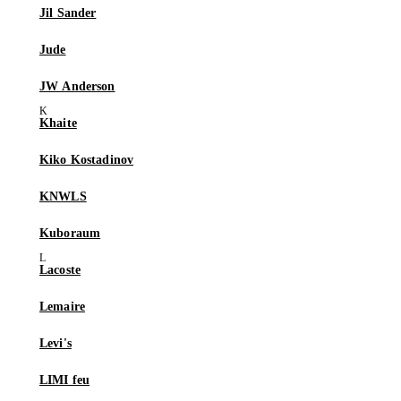
Jil Sander
Jude
JW Anderson
Khaite
Kiko Kostadinov
KNWLS
Kuboraum
Lacoste
Lemaire
Levi's
LIMI feu