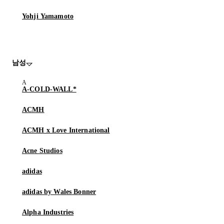
Yohji Yamamoto
남성
A-COLD-WALL*
ACMH
ACMH x Love International
Acne Studios
adidas
adidas by Wales Bonner
Alpha Industries