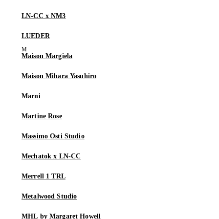
LN-CC x NM3
LUEDER
Maison Margiela
Maison Mihara Yasuhiro
Marni
Martine Rose
Massimo Osti Studio
Mechatok x LN-CC
Merrell 1 TRL
Metalwood Studio
MHL by Margaret Howell