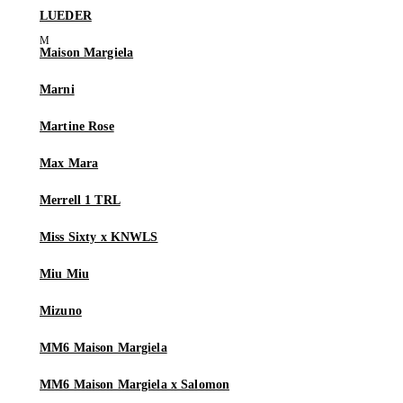
LUEDER
Maison Margiela
Marni
Martine Rose
Max Mara
Merrell 1 TRL
Miss Sixty x KNWLS
Miu Miu
Mizuno
MM6 Maison Margiela
MM6 Maison Margiela x Salomon