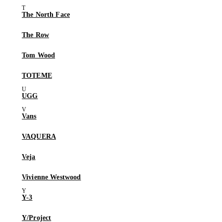
The North Face
The Row
Tom Wood
TOTEME
UGG
Vans
VAQUERA
Veja
Vivienne Westwood
Y-3
Y/Project