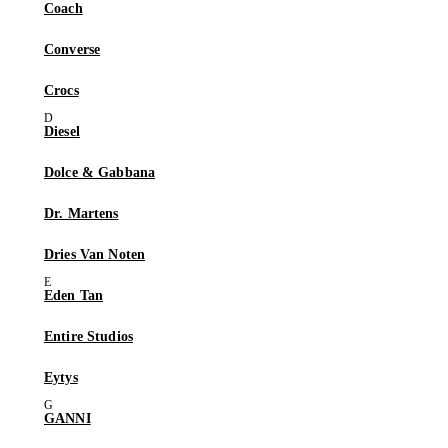
Coach
Converse
Crocs
Diesel
Dolce & Gabbana
Dr. Martens
Dries Van Noten
Eden Tan
Entire Studios
Eytys
GANNI