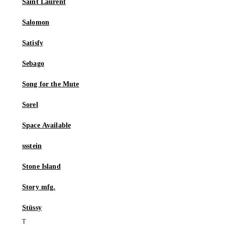
Saint Laurent
Salomon
Satisfy
Sebago
Song for the Mute
Sorel
Space Available
ssstein
Stone Island
Story mfg.
Stüssy