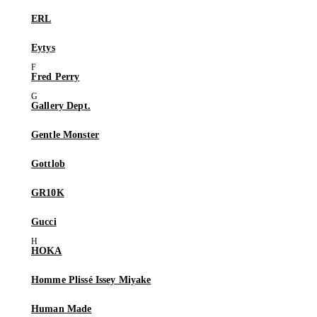
ERL
Eytys
Fred Perry
Gallery Dept.
Gentle Monster
Gottlob
GR10K
Gucci
HOKA
Homme Plissé Issey Miyake
Human Made