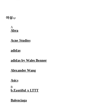
여성
Abra
Acne Studios
adidas
adidas by Wales Bonner
Alexander Wang
Asics
b.Eautiful x LTTT
Balenciaga