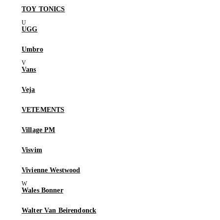
TOY TONICS
UGG
Umbro
Vans
Veja
VETEMENTS
Village PM
Visvim
Vivienne Westwood
Wales Bonner
Walter Van Beirendonck