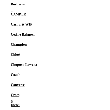
Burberry
CAMPER
Carhartt WIP
Cecilie Bahnsen
Champion
Chloé
Chopova Lowena
Coach
Converse
Crocs
Diesel