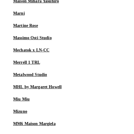
Maison Mihara Yasuhiro
Marni
Martine Rose
Massimo Osti Studio
Mechatok x LN-CC
Merrell 1 TRL
Metalwood Studio
MHL by Margaret Howell
Miu Miu
Mizuno
MM6 Maison Margiela