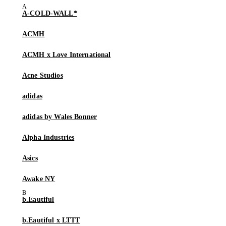
A-COLD-WALL*
ACMH
ACMH x Love International
Acne Studios
adidas
adidas by Wales Bonner
Alpha Industries
Asics
Awake NY
b.Eautiful
b.Eautiful x LTTT