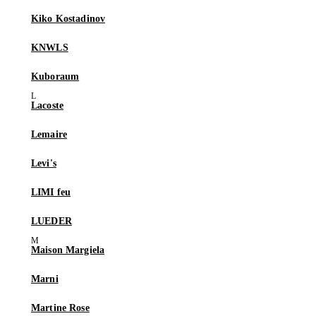
Kiko Kostadinov
KNWLS
Kuboraum
Lacoste
Lemaire
Levi's
LIMI feu
LUEDER
Maison Margiela
Marni
Martine Rose