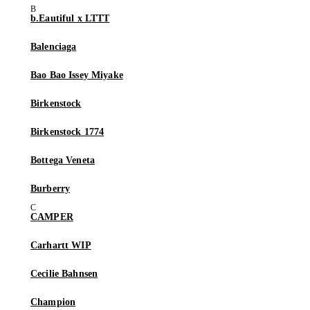
b.Eautiful x LTTT
Balenciaga
Bao Bao Issey Miyake
Birkenstock
Birkenstock 1774
Bottega Veneta
Burberry
CAMPER
Carhartt WIP
Cecilie Bahnsen
Champion