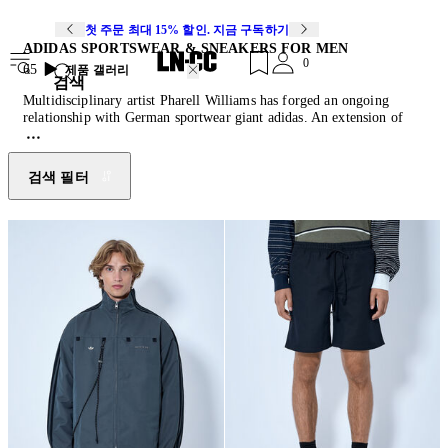
첫 주문 최대 15% 할인. 지금 구독하기
ADIDAS SPORTSWEAR & SNEAKERS FOR MEN
0
65
제품 갤러리
검색
Multidisciplinary artist Pharell Williams has forged an ongoing
relationship with German sportwear giant adidas. An extension of
Pharrell’s vision to meld fashion, design and functionality, the
collaboration with adidas has expanded from a Stan Smith to
creating quality everyday staples. The adidas x Humanrace capsule
검색 필터
collection features a versatile set of all-gender hoodies, sweatshirts
and track pants elevating everyday streetwear.