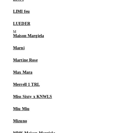
LIMI feu
LUEDER
Maison Margiela
Marni
Martine Rose
Max Mara
Merrell 1 TRL
Miss Sixty x KNWLS
Miu Miu
Mizuno