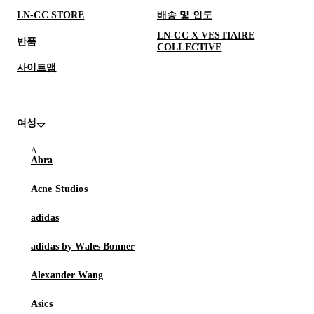
LN-CC STORE
배송 및 인도
LN-CC X VESTIAIRE
반품
COLLECTIVE
사이트맵
여성
Abra
Acne Studios
adidas
adidas by Wales Bonner
Alexander Wang
Asics