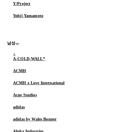
Y/Project
Yohji Yamamoto
남성
A-COLD-WALL*
ACMH
ACMH x Love International
Acne Studios
adidas
adidas by Wales Bonner
Alpha Industries