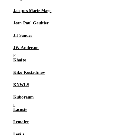
Jacques Marie Mage
Jean Paul Gaultier
Jil Sander
JW Anderson
Khaite
Kiko Kostadinov
KNWLS
Kuboraum
Lacoste
Lemaire
Levi's