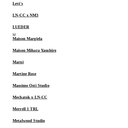
Levi's
LN-CC x NM3
LUEDER
Maison Margiela
Maison Mihara Yasuhiro
Marni
Martine Rose
Massimo Osti Studio
Mechatok x LN-CC
Merrell 1 TRL
Metalwood Studio