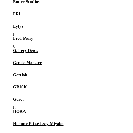
Entire Studios
ERL
Eytys
Fred Perry
Gallery Dept.
Gentle Monster
Gottlob
GR10K
Gucci
HOKA
Homme Plissé Issey Miyake