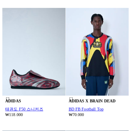
ADIDAS
ADIDAS X BRAIN DEAD
태권도 F50 스니커즈
BD FB Football Top
₩118.000
₩70.000