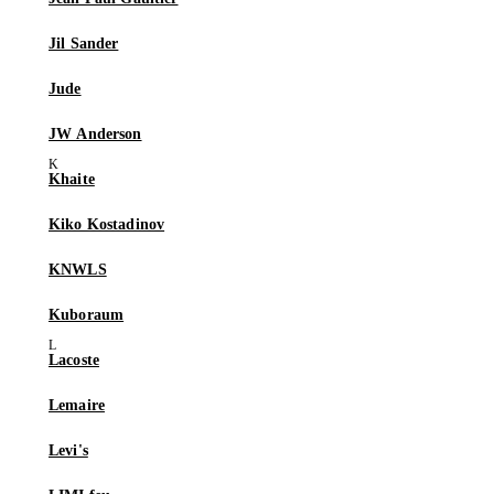
Jil Sander
Jude
JW Anderson
Khaite
Kiko Kostadinov
KNWLS
Kuboraum
Lacoste
Lemaire
Levi's