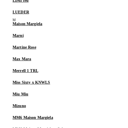
LIMI feu
LUEDER
Maison Margiela
Marni
Martine Rose
Max Mara
Merrell 1 TRL
Miss Sixty x KNWLS
Miu Miu
Mizuno
MM6 Maison Margiela