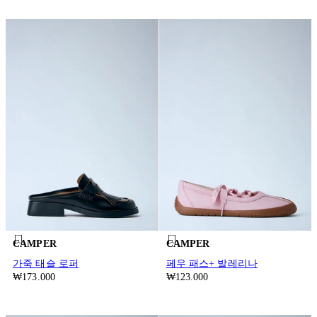
CAMPER
CAMPER
가죽 태슬 로퍼
페우 패스+ 발레리나
₩173.000
₩123.000