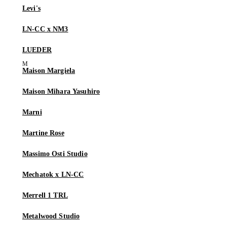
Levi's
LN-CC x NM3
LUEDER
Maison Margiela
Maison Mihara Yasuhiro
Marni
Martine Rose
Massimo Osti Studio
Mechatok x LN-CC
Merrell 1 TRL
Metalwood Studio