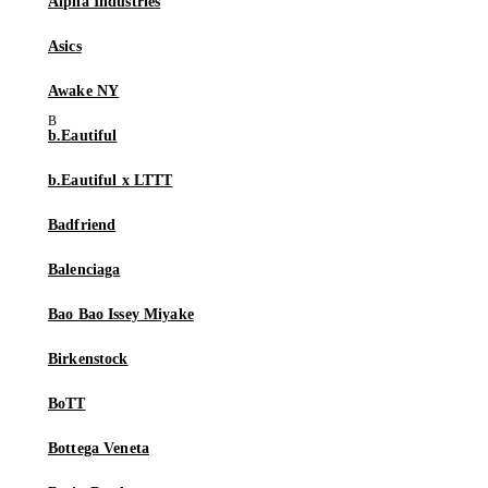
Alpha Industries
Asics
Awake NY
b.Eautiful
b.Eautiful x LTTT
Badfriend
Balenciaga
Bao Bao Issey Miyake
Birkenstock
BoTT
Bottega Veneta