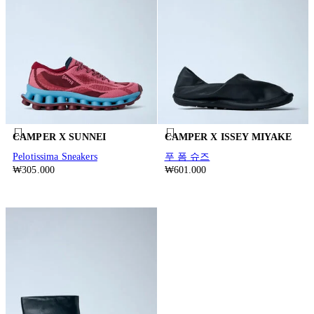
CAMPER X SUNNEI
CAMPER X ISSEY MIYAKE
Pelotissima Sneakers
푸 폼 슈즈
₩305.000
₩601.000