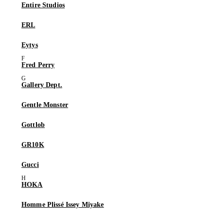
Entire Studios
ERL
Eytys
Fred Perry
Gallery Dept.
Gentle Monster
Gottlob
GR10K
Gucci
HOKA
Homme Plissé Issey Miyake