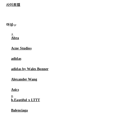
사이트맵
여성
Abra
Acne Studios
adidas
adidas by Wales Bonner
Alexander Wang
Asics
b.Eautiful x LTTT
Balenciaga