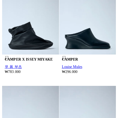
CAMPER X ISSEY MIYAKE
CAMPER
푸 폼 부츠
Louise Mules
₩783.000
₩296.000