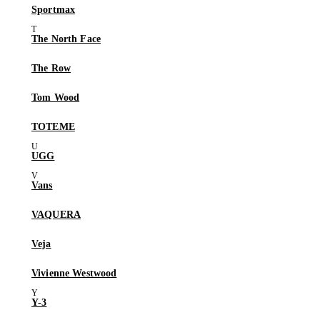
Sportmax
The North Face
The Row
Tom Wood
TOTEME
UGG
Vans
VAQUERA
Veja
Vivienne Westwood
Y-3