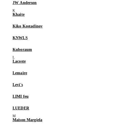
JW Anderson
Khaite
Kiko Kostadinov
KNWLS
Kuboraum
Lacoste
Lemaire
Levi's
LIMI feu
LUEDER
Maison Margiela