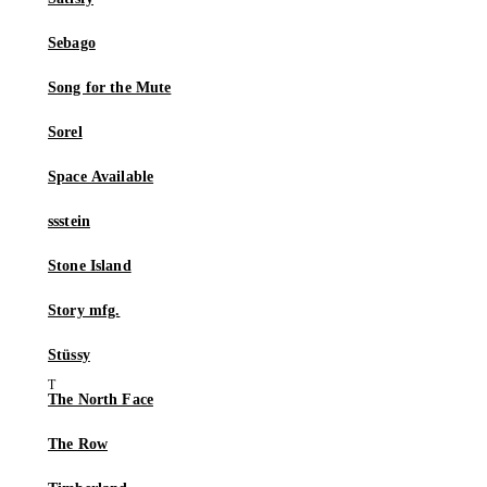
Sebago
Song for the Mute
Sorel
Space Available
ssstein
Stone Island
Story mfg.
Stüssy
The North Face
The Row