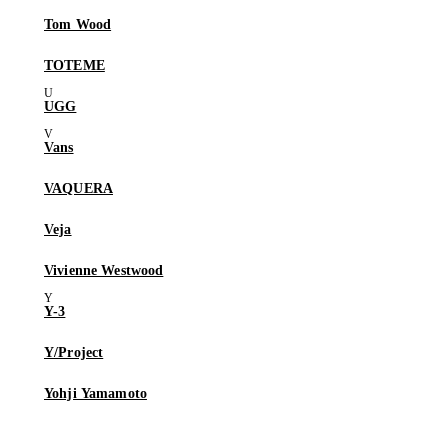
Tom Wood
TOTEME
UGG
Vans
VAQUERA
Veja
Vivienne Westwood
Y-3
Y/Project
Yohji Yamamoto