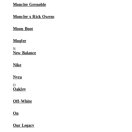
Moncler Grenoble
Moncler x Rick Owens
Moon Boot
Mugler
New Balance
Nike
Nyra
Oakley
Off-White
On
Our Legacy