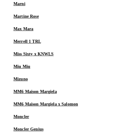
Marni
Martine Rose
Max Mara
Merrell 1 TRL
Miss Sixty x KNWLS
Miu Miu
Mizuno
MM6 Maison Margiela
MM6 Maison Margiela x Salomon
Moncler
Moncler Genius