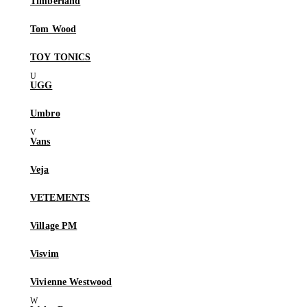
Timberland
Tom Wood
TOY TONICS
UGG
Umbro
Vans
Veja
VETEMENTS
Village PM
Visvim
Vivienne Westwood