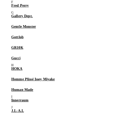
Fred Perry
Gallery Dept.
Gentle Monster
Gottlob
GR10K
Gucci
HOKA
Homme Plissé Issey Miyake
Human Made
Innerraum
J.L-A.L