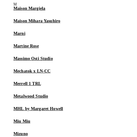
Maison Margiela
Maison Mihara Yasuhiro
Marni
Martine Rose
Massimo Osti Studio
Mechatok x LN-CC
Merrell 1 TRL
Metalwood Studio
MHL by Margaret Howell
Miu Miu
Mizuno