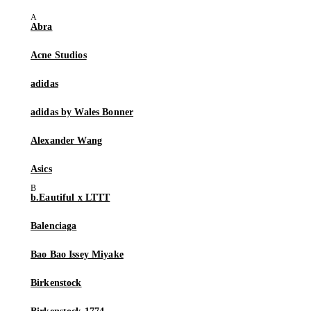
Abra
Acne Studios
adidas
adidas by Wales Bonner
Alexander Wang
Asics
b.Eautiful x LTTT
Balenciaga
Bao Bao Issey Miyake
Birkenstock