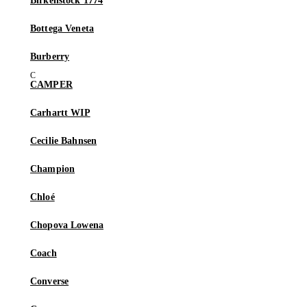
Birkenstock 1774
Bottega Veneta
Burberry
CAMPER
Carhartt WIP
Cecilie Bahnsen
Champion
Chloé
Chopova Lowena
Coach
Converse