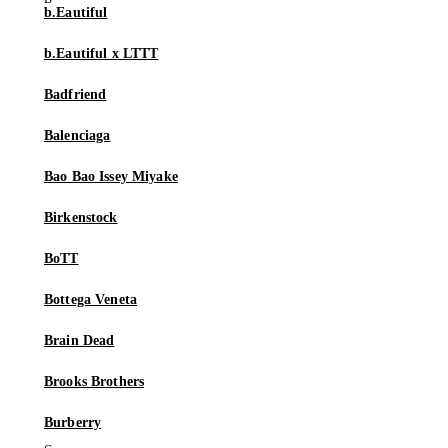
b.Eautiful
b.Eautiful x LTTT
Badfriend
Balenciaga
Bao Bao Issey Miyake
Birkenstock
BoTT
Bottega Veneta
Brain Dead
Brooks Brothers
Burberry