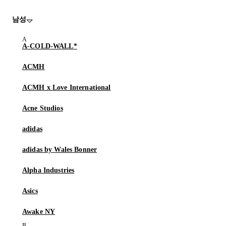
남성
A-COLD-WALL*
ACMH
ACMH x Love International
Acne Studios
adidas
adidas by Wales Bonner
Alpha Industries
Asics
Awake NY