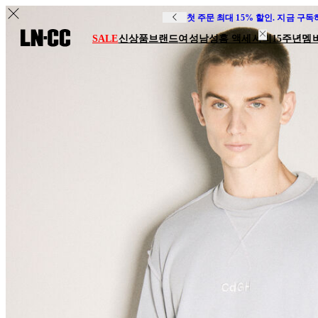
첫 주문 최대 15% 할인. 지금 구
SALE
신상품
브랜드
여성
남성
홈 액세서리
15주년
멤