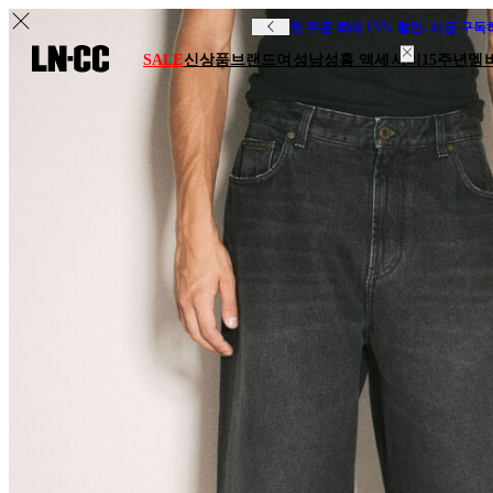
첫 주문 최대 15% 할인. 지금 구
SALE
신상품
브랜드
여성
남성
홈 액세서리
15주년
멤