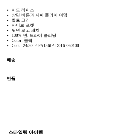
미드 라이즈
상단 버튼과 지퍼 플라이 여밈
벨트 고리
파이브 포켓
뒷면 로고 패치
100% 면. 드라이 클리닝
Color: 블랙
Code: 24/30-F-PA156IP-D016-060100
배송
고객님의 위치에 따라 일반 배송과 익스프레스 배송을 제공합니다.
반품
모든 주문은 제휴 택배사를 통해 전 세계로 배송됩니다.
할인 제품을 포함한 모든 제품은 무료반품을 신청하실 수 있습니다.
주문이 발송되면 추적 번호가 포함된 이메일을 보내드립니다. 이메일을
배송일로부터 영업일 기준 30일 이내에 접수된 반품에 대해서는 기
세일 기간에는 배송이 다소 지연될 수 있습니다. 궁금하신 점이 있
* 속옷, 향수 및 화장품등 반품 불가능합니다.
배송 및 배달에 대한 자세한 내용이 필요하면
여기
를 클릭하세요.
질문이 있거나 도움이 필요하신 경우 고객센터로 문의해 주세요.
스타일링 아이템