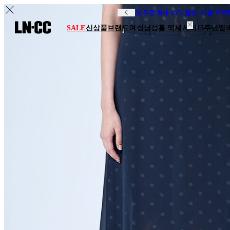
첫 주문 최대 15% 할인. 지금 구
SALE
신상품
브랜드
여성
남성
홈 액세서리
15주년
멤