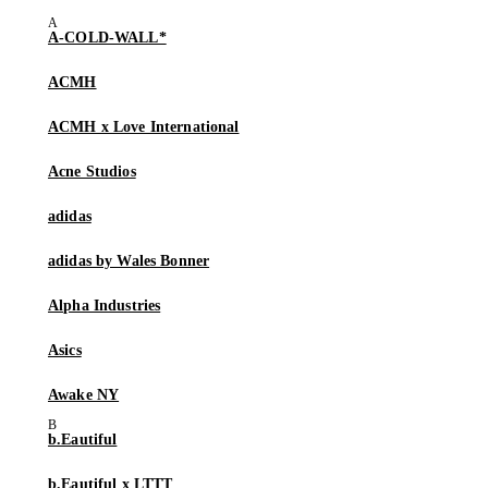
A-COLD-WALL*
ACMH
ACMH x Love International
Acne Studios
adidas
adidas by Wales Bonner
Alpha Industries
Asics
Awake NY
b.Eautiful
b.Eautiful x LTTT