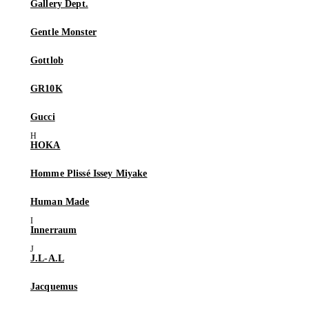
Gallery Dept.
Gentle Monster
Gottlob
GR10K
Gucci
HOKA
Homme Plissé Issey Miyake
Human Made
Innerraum
J.L-A.L
Jacquemus