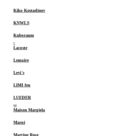
Kiko Kostadinov
KNWLS
Kuboraum
Lacoste
Lemaire
Levi's
LIMI feu
LUEDER
Maison Margiela
Marni
Martine Rose