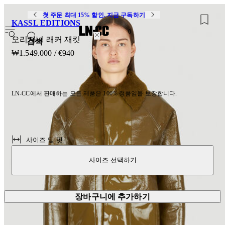
첫 주문 최대 15% 할인. 지금 구독하기
KASSL EDITIONS
0
오리지널 래커 재킷
검색
₩1.549.000
/
€940
LN-CC에서 판매하는 모든 제품은 100% 정품임을 보장합니다.
사이즈 및 핏
사이즈 선택하기
장바구니에 추가하기