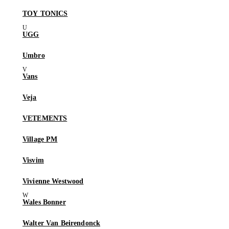
TOY TONICS
UGG
Umbro
Vans
Veja
VETEMENTS
Village PM
Visvim
Vivienne Westwood
Wales Bonner
Walter Van Beirendonck