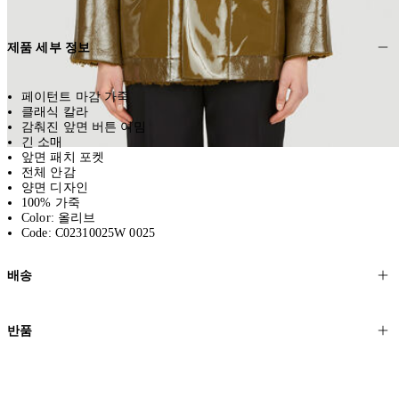
제품 세부 정보
페이턴트 마감 가죽
클래식 칼라
감춰진 앞면 버튼 여밈
긴 소매
앞면 패치 포켓
전체 안감
양면 디자인
100% 가죽
Color: 올리브
Code: C02310025W 0025
배송
고객님의 위치에 따라 일반 배송과 익스프레스 배송을 제공합니다.
반품
모든 주문은 제휴 택배사를 통해 전 세계로 배송됩니다.
할인 제품을 포함한 모든 제품은 무료반품을 신청하실 수 있습니다.
주문이 발송되면 추적 번호가 포함된 이메일을 보내드립니다. 이메일