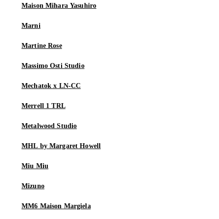
Maison Mihara Yasuhiro
Marni
Martine Rose
Massimo Osti Studio
Mechatok x LN-CC
Merrell 1 TRL
Metalwood Studio
MHL by Margaret Howell
Miu Miu
Mizuno
MM6 Maison Margiela