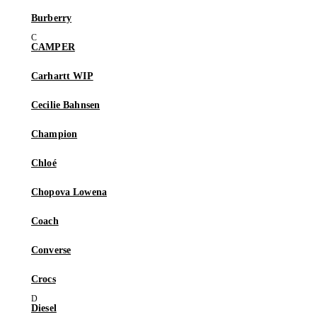
Burberry
CAMPER
Carhartt WIP
Cecilie Bahnsen
Champion
Chloé
Chopova Lowena
Coach
Converse
Crocs
Diesel