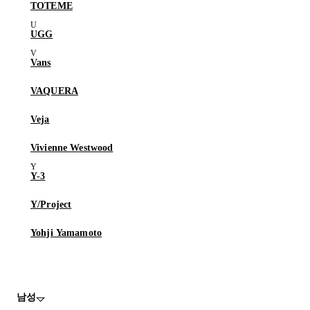
TOTEME
UGG
Vans
VAQUERA
Veja
Vivienne Westwood
Y-3
Y/Project
Yohji Yamamoto
남성