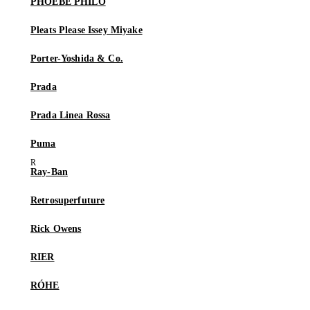
PHOEBE PHILO
Pleats Please Issey Miyake
Porter-Yoshida & Co.
Prada
Prada Linea Rossa
Puma
Ray-Ban
Retrosuperfuture
Rick Owens
RIER
RÓHE