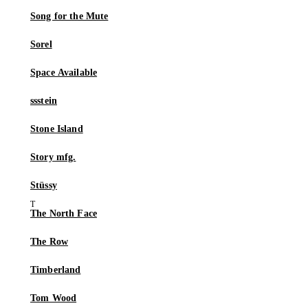
Song for the Mute
Sorel
Space Available
ssstein
Stone Island
Story mfg.
Stüssy
The North Face
The Row
Timberland
Tom Wood