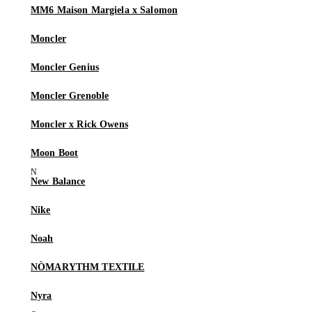
MM6 Maison Margiela x Salomon
Moncler
Moncler Genius
Moncler Grenoble
Moncler x Rick Owens
Moon Boot
New Balance
Nike
Noah
NÒMARYTHM TEXTILE
Nyra