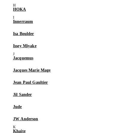
HOKA
Innerraum
Isa Boulder
Issey Miyake
Jacquemus
Jacques Marie Mage
Jean Paul Gaultier
Jil Sander
Jude
JW Anderson
Khaite