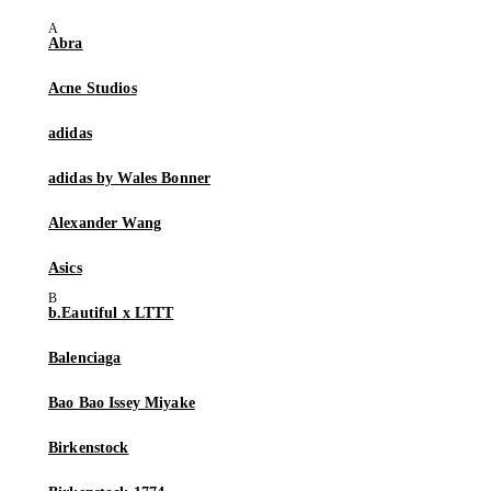
Abra
Acne Studios
adidas
adidas by Wales Bonner
Alexander Wang
Asics
b.Eautiful x LTTT
Balenciaga
Bao Bao Issey Miyake
Birkenstock