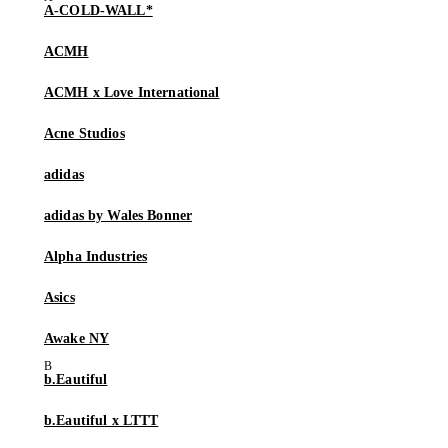
A-COLD-WALL*
ACMH
ACMH x Love International
Acne Studios
adidas
adidas by Wales Bonner
Alpha Industries
Asics
Awake NY
b.Eautiful
b.Eautiful x LTTT