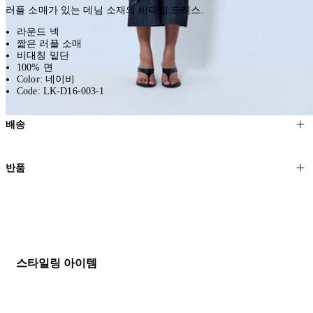
러플 소매가 있는 데님 소재의 비대칭 드레스.
라운드 넥
짧은 러플 소매
비대칭 밑단
100% 면
Color: 네이비
Code: LK-D16-003-1
배송
고객님의 위치에 따라 일반 배송과 익스프레스 배송을 제공합니다.
반품
모든 주문은 제휴 택배사를 통해 전 세계로 배송됩니다.
할인 제품을 포함한 모든 제품은 무료반품을 신청하실 수 있습니다.
주문이 발송되면 추적 번호가 포함된 이메일을 보내드립니다. 이메일
을 받은 후 1~2시간이 지나면 제공된 링크를 통해 주문 상태를 확인하
배송일로부터 영업일 기준 30일 이내에 접수된 반품에 대해서는 기꺼
실 수 있습니다.
이 환불해 드리겠습니다.반품 상품은 원래 상태를 유지하고 반드시
등기우편으로 보내주셔야 합니다.
세일 기간에는 배송이 다소 지연될 수 있습니다. 궁금하신 점이 있거
스타일링 아이템
나 도움이 필요하신 경우 고객센터로 문의해 주세요.
* 속옷, 향수 및 화장품등 반품 불가능합니다.
배송 및 배달에 대한 자세한 내용이 필요하면
여기
를 클릭하세요.
질문이 있거나 도움이 필요하신 경우 고객센터로 문의해 주세요.