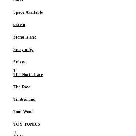
Space Available
ssstein
Stone Island
Story mfg.
Stüssy
The North Face
The Row
Timberland
Tom Wood
TOY TONICS