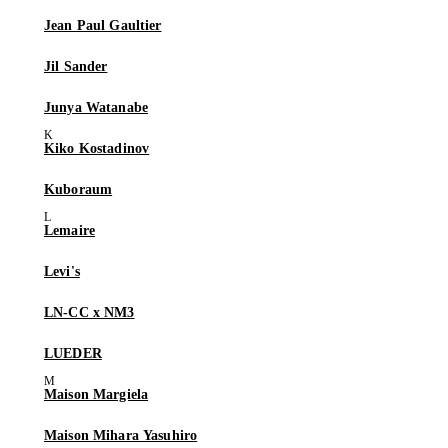
Jean Paul Gaultier
Jil Sander
Junya Watanabe
Kiko Kostadinov
Kuboraum
Lemaire
Levi's
LN-CC x NM3
LUEDER
Maison Margiela
Maison Mihara Yasuhiro