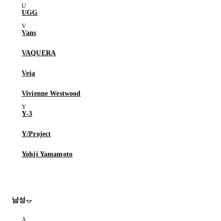
UGG
Vans
VAQUERA
Veja
Vivienne Westwood
Y-3
Y/Project
Yohji Yamamoto
남성