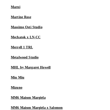
Marni
Martine Rose
Massimo Osti Studio
Mechatok x LN-CC
Merrell 1 TRL
Metalwood Studio
MHL by Margaret Howell
Miu Miu
Mizuno
MM6 Maison Margiela
MM6 Maison Margiela x Salomon