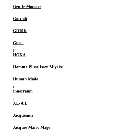
Gentle Monster
Gottlob
GR10K
Gucci
HOKA
Homme Plissé Issey Miyake
Human Made
Innerraum
J.L-A.L
Jacquemus
Jacques Marie Mage