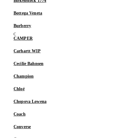
Birkenstock 1774
Bottega Veneta
Burberry
CAMPER
Carhartt WIP
Cecilie Bahnsen
Champion
Chloé
Chopova Lowena
Coach
Converse