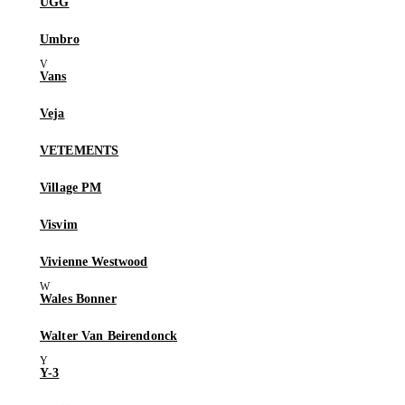
UGG
Umbro
Vans
Veja
VETEMENTS
Village PM
Visvim
Vivienne Westwood
Wales Bonner
Walter Van Beirendonck
Y-3