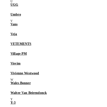
UGG
Umbro
Vans
Veja
VETEMENTS
Village PM
Visvim
Vivienne Westwood
Wales Bonner
Walter Van Beirendonck
Y-3