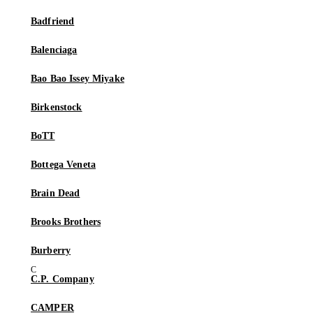
Badfriend
Balenciaga
Bao Bao Issey Miyake
Birkenstock
BoTT
Bottega Veneta
Brain Dead
Brooks Brothers
Burberry
C.P. Company
CAMPER