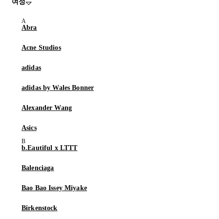
여성
Abra
Acne Studios
adidas
adidas by Wales Bonner
Alexander Wang
Asics
b.Eautiful x LTTT
Balenciaga
Bao Bao Issey Miyake
Birkenstock