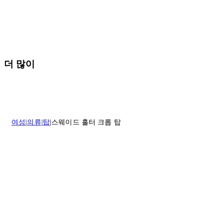
* 속옷, 향수 및 화장품등 반품 불가능합니다.
배송 및 배달에 대한 자세한 내용이 필요하면
여기
를 클릭하세요.
질문이 있거나 도움이 필요하신 경우 고객센터로 문의해 주세요.
반품 정책에 대한 자세한 내용은
여기
를 클릭하세요.
더 많이
여성
의류
탑
스웨이드 홀터 크롭 탑