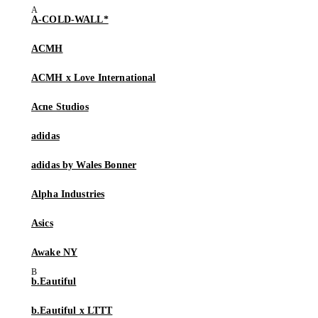
A-COLD-WALL*
ACMH
ACMH x Love International
Acne Studios
adidas
adidas by Wales Bonner
Alpha Industries
Asics
Awake NY
b.Eautiful
b.Eautiful x LTTT