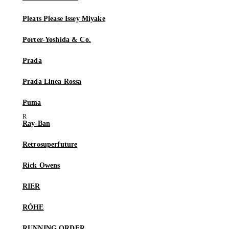
Pleats Please Issey Miyake
Porter-Yoshida & Co.
Prada
Prada Linea Rossa
Puma
Ray-Ban
Retrosuperfuture
Rick Owens
RIER
RÓHE
RUNNING ORDER