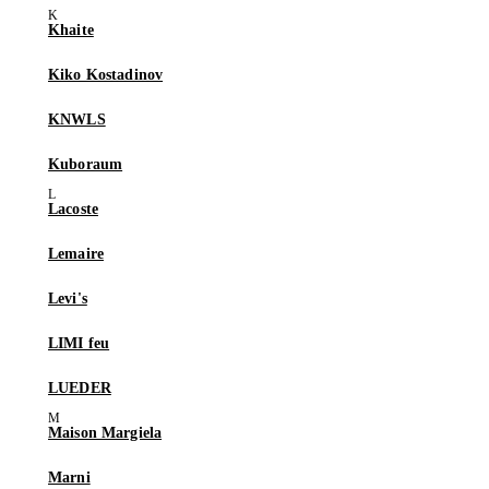
Khaite
Kiko Kostadinov
KNWLS
Kuboraum
Lacoste
Lemaire
Levi's
LIMI feu
LUEDER
Maison Margiela
Marni