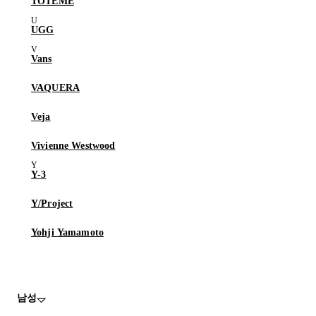
TOTEME
UGG
Vans
VAQUERA
Veja
Vivienne Westwood
Y-3
Y/Project
Yohji Yamamoto
남성