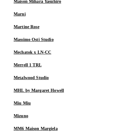
Maison Mihara Yasuhiro
Marni
Martine Rose
Massimo Osti Studio
Mechatok x LN-CC
Merrell 1 TRL
Metalwood Studio
MHL by Margaret Howell
Miu Miu
Mizuno
MM6 Maison Margiela