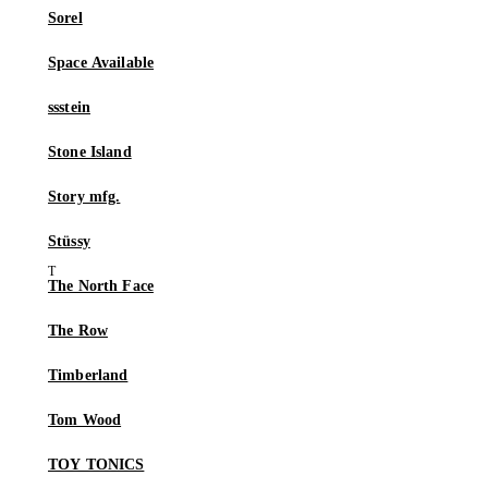
Sorel
Space Available
ssstein
Stone Island
Story mfg.
Stüssy
The North Face
The Row
Timberland
Tom Wood
TOY TONICS