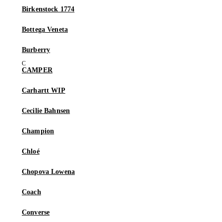
Birkenstock 1774
Bottega Veneta
Burberry
CAMPER
Carhartt WIP
Cecilie Bahnsen
Champion
Chloé
Chopova Lowena
Coach
Converse