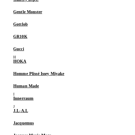
Gentle Monster
Gottlob
GR10K
Gucci
HOKA
Homme Plissé Issey Miyake
Human Made
Innerraum
J.L-A.L
Jacquemus