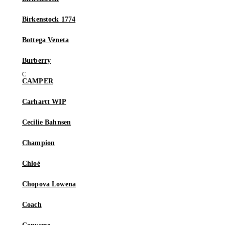
Birkenstock 1774
Bottega Veneta
Burberry
CAMPER
Carhartt WIP
Cecilie Bahnsen
Champion
Chloé
Chopova Lowena
Coach