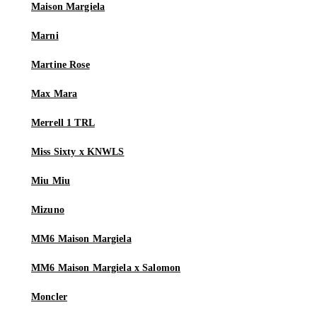
Maison Margiela
Marni
Martine Rose
Max Mara
Merrell 1 TRL
Miss Sixty x KNWLS
Miu Miu
Mizuno
MM6 Maison Margiela
MM6 Maison Margiela x Salomon
Moncler