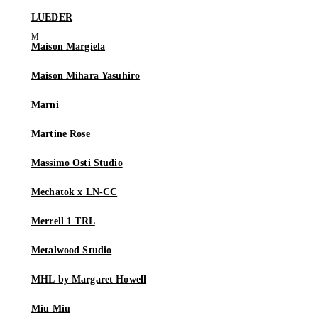
LUEDER
Maison Margiela
Maison Mihara Yasuhiro
Marni
Martine Rose
Massimo Osti Studio
Mechatok x LN-CC
Merrell 1 TRL
Metalwood Studio
MHL by Margaret Howell
Miu Miu