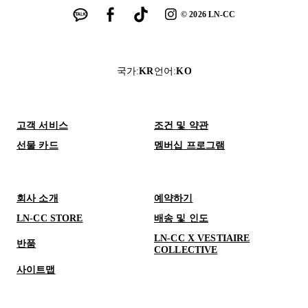
©
2026
LN-CC
국가
:
KR
언어
:
KO
고객 서비스
조건 및 약관
선물 카드
멤버십 프로그램
회사 소개
예약하기
LN-CC STORE
배송 및 인도
LN-CC X VESTIAIRE
반품
COLLECTIVE
사이트맵