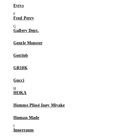
Eytys
Fred Perry
Gallery Dept.
Gentle Monster
Gottlob
GR10K
Gucci
HOKA
Homme Plissé Issey Miyake
Human Made
Innerraum