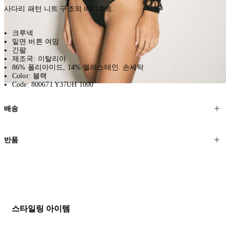
사다리 패턴 니트 구조의 바디수트.
크루넥
밑면 버튼 여밈
긴팔
제조국: 이탈리아
86% 폴리아미드, 14% 엘라스테인. 손세탁
Color: 블랙
Code: 800671 Y37UH 1000
배송
고객님의 위치에 따라 일반 배송과 익스프레스 배송을 제공합니다.
반품
모든 주문은 제휴 택배사를 통해 전 세계로 배송됩니다.
할인 제품을 포함한 모든 제품은 무료반품을 신청하실 수 있습니다.
주문이 발송되면 추적 번호가 포함된 이메일을 보내드립니다. 이메일
을 받은 후 1~2시간이 지나면 제공된 링크를 통해 주문 상태를 확인하
배송일로부터 영업일 기준 30일 이내에 접수된 반품에 대해서는 기꺼
실 수 있습니다.
이 환불해 드리겠습니다.반품 상품은 원래 상태를 유지하고 반드시
등기우편으로 보내주셔야 합니다.
세일 기간에는 배송이 다소 지연될 수 있습니다. 궁금하신 점이 있거
스타일링 아이템
나 도움이 필요하신 경우 고객센터로 문의해 주세요.
* 속옷, 향수 및 화장품등 반품 불가능합니다.