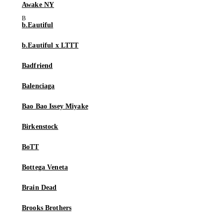
Awake NY
b.Eautiful
b.Eautiful x LTTT
Badfriend
Balenciaga
Bao Bao Issey Miyake
Birkenstock
BoTT
Bottega Veneta
Brain Dead
Brooks Brothers