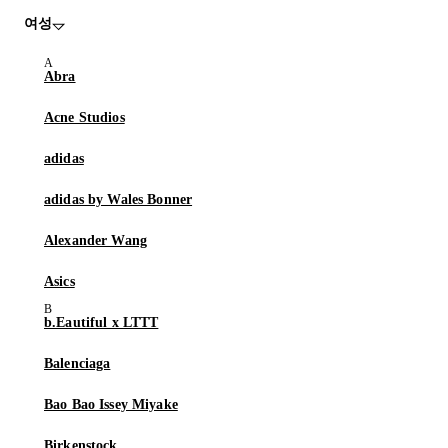
여성
Abra
Acne Studios
adidas
adidas by Wales Bonner
Alexander Wang
Asics
b.Eautiful x LTTT
Balenciaga
Bao Bao Issey Miyake
Birkenstock