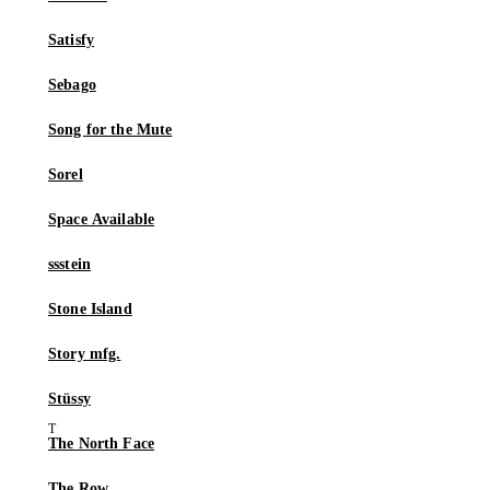
Satisfy
Sebago
Song for the Mute
Sorel
Space Available
ssstein
Stone Island
Story mfg.
Stüssy
The North Face
The Row