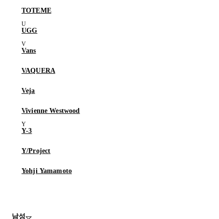
TOTEME
UGG
Vans
VAQUERA
Veja
Vivienne Westwood
Y-3
Y/Project
Yohji Yamamoto
남성