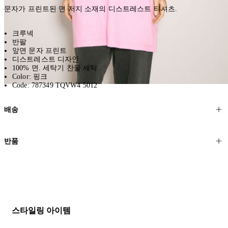
문자가 프린트된 면 저지 소재의 디스트레스트 티셔츠.
크루넥
반팔
앞면 문자 프린트
디스트레스트 디자인
100% 면. 세탁기 찬물 세탁
Color: 핑크
Code: 787349 TQVW4 5012
배송
고객님의 위치에 따라 일반 배송과 익스프레스 배송을 제공합니다.
반품
모든 주문은 제휴 택배사를 통해 전 세계로 배송됩니다.
할인 제품을 포함한 모든 제품은 무료반품을 신청하실 수 있습니다.
주문이 발송되면 추적 번호가 포함된 이메일을 보내드립니다. 이메일
을 받은 후 1~2시간이 지나면 제공된 링크를 통해 주문 상태를 확인하
배송일로부터 영업일 기준 30일 이내에 접수된 반품에 대해서는 기꺼
실 수 있습니다.
이 환불해 드리겠습니다.반품 상품은 원래 상태를 유지하고 반드시
등기우편으로 보내주셔야 합니다.
세일 기간에는 배송이 다소 지연될 수 있습니다. 궁금하신 점이 있거
스타일링 아이템
나 도움이 필요하신 경우 고객센터로 문의해 주세요.
* 속옷, 향수 및 화장품등 반품 불가능합니다.