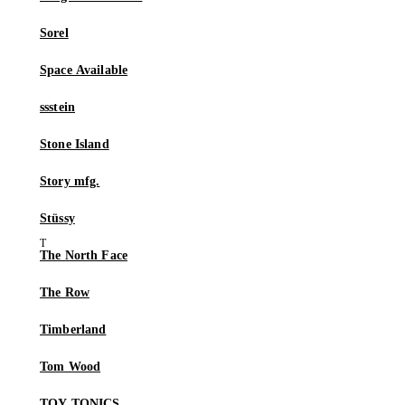
Sorel
Space Available
ssstein
Stone Island
Story mfg.
Stüssy
The North Face
The Row
Timberland
Tom Wood
TOY TONICS