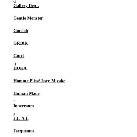
Gallery Dept.
Gentle Monster
Gottlob
GR10K
Gucci
HOKA
Homme Plissé Issey Miyake
Human Made
Innerraum
J.L-A.L
Jacquemus