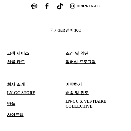
©
2026
LN-CC
국가
:
KR
언어
:
KO
고객 서비스
조건 및 약관
선물 카드
멤버십 프로그램
회사 소개
예약하기
LN-CC STORE
배송 및 인도
LN-CC X VESTIAIRE
반품
COLLECTIVE
사이트맵