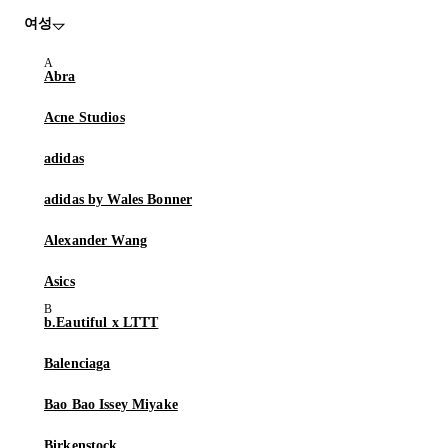
여성
Abra
Acne Studios
adidas
adidas by Wales Bonner
Alexander Wang
Asics
b.Eautiful x LTTT
Balenciaga
Bao Bao Issey Miyake
Birkenstock