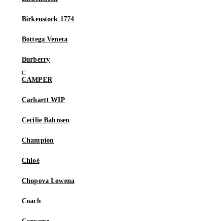
Birkenstock 1774
Bottega Veneta
Burberry
CAMPER
Carhartt WIP
Cecilie Bahnsen
Champion
Chloé
Chopova Lowena
Coach