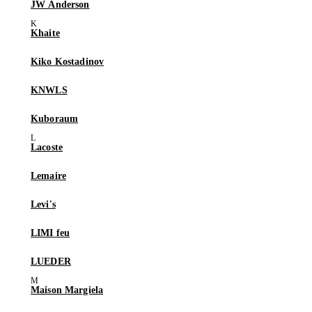
JW Anderson
Khaite
Kiko Kostadinov
KNWLS
Kuboraum
Lacoste
Lemaire
Levi's
LIMI feu
LUEDER
Maison Margiela