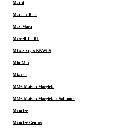
Marni
Martine Rose
Max Mara
Merrell 1 TRL
Miss Sixty x KNWLS
Miu Miu
Mizuno
MM6 Maison Margiela
MM6 Maison Margiela x Salomon
Moncler
Moncler Genius