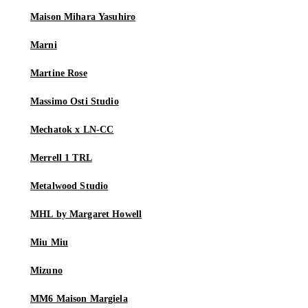
Maison Mihara Yasuhiro
Marni
Martine Rose
Massimo Osti Studio
Mechatok x LN-CC
Merrell 1 TRL
Metalwood Studio
MHL by Margaret Howell
Miu Miu
Mizuno
MM6 Maison Margiela