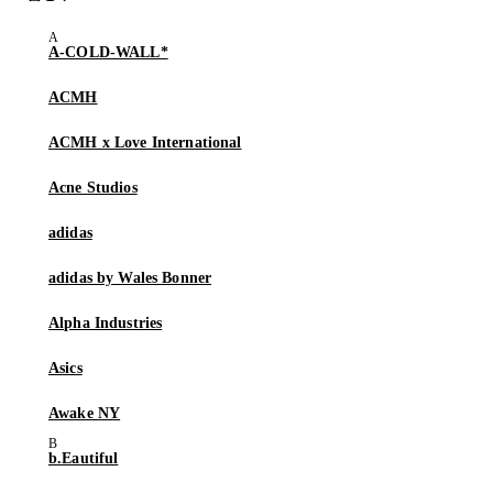
A-COLD-WALL*
ACMH
ACMH x Love International
Acne Studios
adidas
adidas by Wales Bonner
Alpha Industries
Asics
Awake NY
b.Eautiful