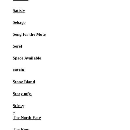
Satisfy
Sebago
Song for the Mute
Sorel
Space Available
ssstein
Stone Island
Story mfg.
Stüssy
The North Face
The Row