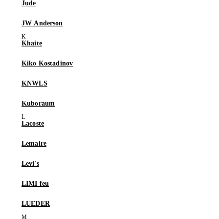
Jude
JW Anderson
Khaite
Kiko Kostadinov
KNWLS
Kuboraum
Lacoste
Lemaire
Levi's
LIMI feu
LUEDER