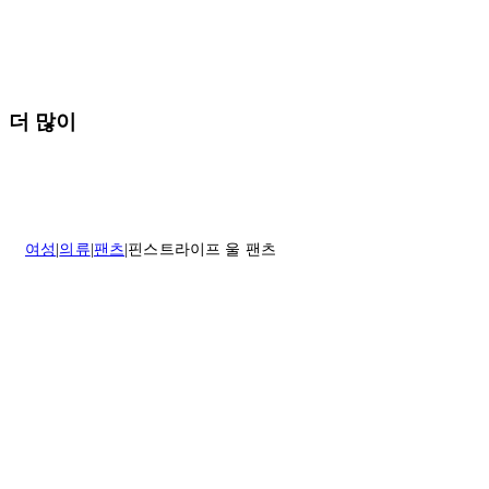
배송 및 배달에 대한 자세한 내용이 필요하면
여기
를 클릭하세요.
질문이 있거나 도움이 필요하신 경우 고객센터로 문의해 주세요.
반품 정책에 대한 자세한 내용은
여기
를 클릭하세요.
더 많이
여성
의류
팬츠
핀스트라이프 울 팬츠