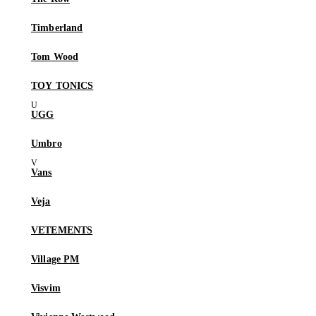
Timberland
Tom Wood
TOY TONICS
UGG
Umbro
Vans
Veja
VETEMENTS
Village PM
Visvim