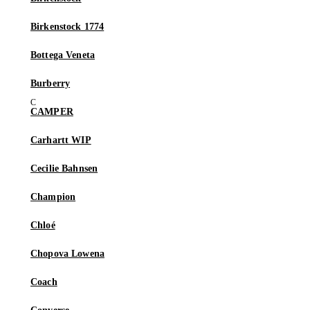
Birkenstock 1774
Bottega Veneta
Burberry
CAMPER
Carhartt WIP
Cecilie Bahnsen
Champion
Chloé
Chopova Lowena
Coach