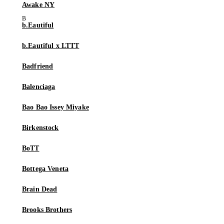
Awake NY
b.Eautiful
b.Eautiful x LTTT
Badfriend
Balenciaga
Bao Bao Issey Miyake
Birkenstock
BoTT
Bottega Veneta
Brain Dead
Brooks Brothers