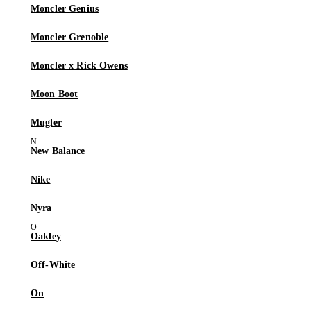
Moncler Genius
Moncler Grenoble
Moncler x Rick Owens
Moon Boot
Mugler
New Balance
Nike
Nyra
Oakley
Off-White
On