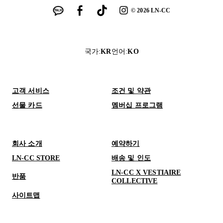
©
2026
LN-CC
국가
:
KR
언어
:
KO
고객 서비스
조건 및 약관
선물 카드
멤버십 프로그램
회사 소개
예약하기
LN-CC STORE
배송 및 인도
LN-CC X VESTIAIRE
반품
COLLECTIVE
사이트맵