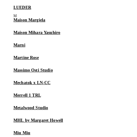
LUEDER
Maison Margiela
Maison Mihara Yasuhiro
Marni
Martine Rose
Massimo Osti Studio
Mechatok x LN-CC
Merrell 1 TRL
Metalwood Studio
MHL by Margaret Howell
Miu Miu