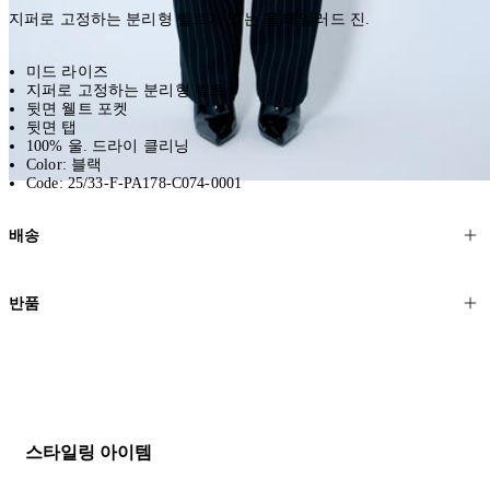
지퍼로 고정하는 분리형 벨트가 있는 울 테일러드 진.
미드 라이즈
지퍼로 고정하는 분리형 벨트
뒷면 웰트 포켓
뒷면 탭
100% 울. 드라이 클리닝
Color: 블랙
Code: 25/33-F-PA178-C074-0001
배송
고객님의 위치에 따라 일반 배송과 익스프레스 배송을 제공합니다.
반품
모든 주문은 제휴 택배사를 통해 전 세계로 배송됩니다.
할인 제품을 포함한 모든 제품은 무료반품을 신청하실 수 있습니다.
주문이 발송되면 추적 번호가 포함된 이메일을 보내드립니다. 이메일
을 받은 후 1~2시간이 지나면 제공된 링크를 통해 주문 상태를 확인하
배송일로부터 영업일 기준 30일 이내에 접수된 반품에 대해서는 기꺼
실 수 있습니다.
이 환불해 드리겠습니다.반품 상품은 원래 상태를 유지하고 반드시
등기우편으로 보내주셔야 합니다.
세일 기간에는 배송이 다소 지연될 수 있습니다. 궁금하신 점이 있거
스타일링 아이템
나 도움이 필요하신 경우 고객센터로 문의해 주세요.
* 속옷, 향수 및 화장품등 반품 불가능합니다.