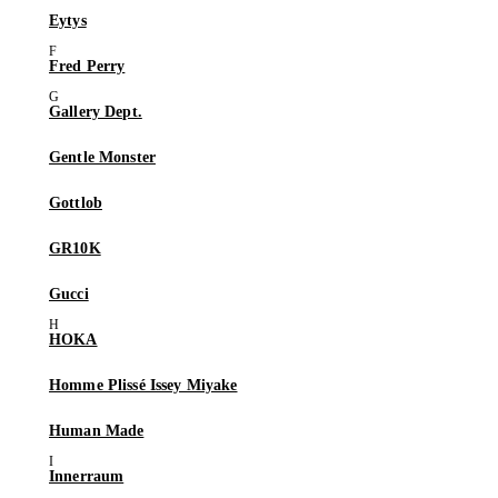
Eytys
Fred Perry
Gallery Dept.
Gentle Monster
Gottlob
GR10K
Gucci
HOKA
Homme Plissé Issey Miyake
Human Made
Innerraum