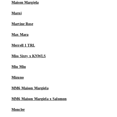
Maison Margiela
Marni
Martine Rose
Max Mara
Merrell 1 TRL
Miss Sixty x KNWLS
Miu Miu
Mizuno
MM6 Maison Margiela
MM6 Maison Margiela x Salomon
Moncler