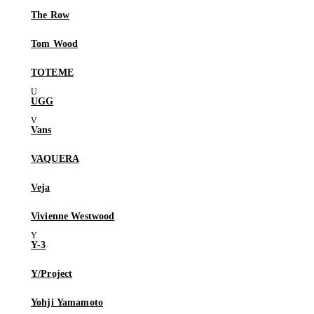
The Row
Tom Wood
TOTEME
UGG
Vans
VAQUERA
Veja
Vivienne Westwood
Y-3
Y/Project
Yohji Yamamoto