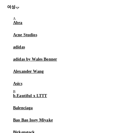
여성
Abra
Acne Studios
adidas
adidas by Wales Bonner
Alexander Wang
Asics
b.Eautiful x LTTT
Balenciaga
Bao Bao Issey Miyake
Birkenstock