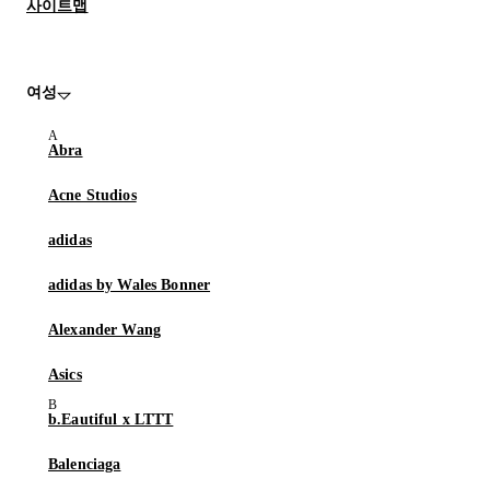
사이트맵
여성
Abra
Acne Studios
adidas
adidas by Wales Bonner
Alexander Wang
Asics
b.Eautiful x LTTT
Balenciaga