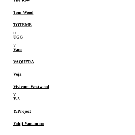
The Row
Tom Wood
TOTEME
UGG
Vans
VAQUERA
Veja
Vivienne Westwood
Y-3
Y/Project
Yohji Yamamoto