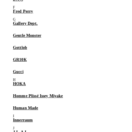
Fred Perry
Gallery Dept.
Gentle Monster
Gottlob
GR10K
Gucci
HOKA
Homme Plissé Issey Miyake
Human Made
Innerraum