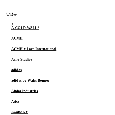
남성
A-COLD-WALL*
ACMH
ACMH x Love International
Acne Studios
adidas
adidas by Wales Bonner
Alpha Industries
Asics
Awake NY