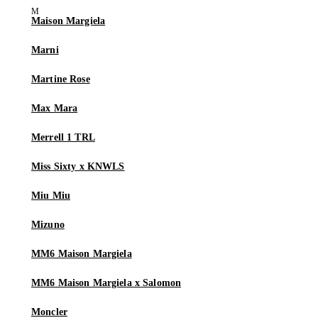
Maison Margiela
Marni
Martine Rose
Max Mara
Merrell 1 TRL
Miss Sixty x KNWLS
Miu Miu
Mizuno
MM6 Maison Margiela
MM6 Maison Margiela x Salomon
Moncler