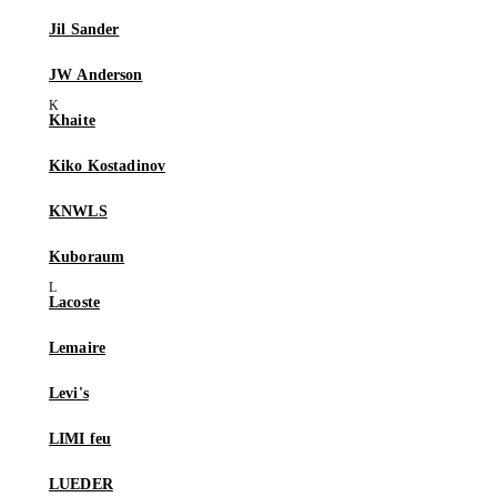
Jil Sander
JW Anderson
Khaite
Kiko Kostadinov
KNWLS
Kuboraum
Lacoste
Lemaire
Levi's
LIMI feu
LUEDER