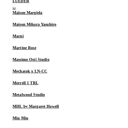
LUEDER
Maison Margiela
Maison Mihara Yasuhiro
Marni
Martine Rose
Massimo Osti Studio
Mechatok x LN-CC
Merrell 1 TRL
Metalwood Studio
MHL by Margaret Howell
Miu Miu