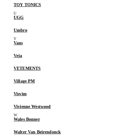
TOY TONICS
UGG
Umbro
Vans
Veja
VETEMENTS
Village PM
Visvim
Vivienne Westwood
Wales Bonner
Walter Van Beirendonck