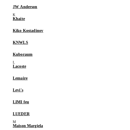
JW Anderson
Khaite
Kiko Kostadinov
KNWLS
Kuboraum
Lacoste
Lemaire
Levi's
LIMI feu
LUEDER
Maison Margiela