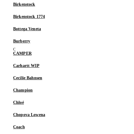
Birkenstock
Birkenstock 1774
Bottega Veneta
Burberry
CAMPER
Carhartt WIP
Cecilie Bahnsen
Champion
Chloé
Chopova Lowena
Coach