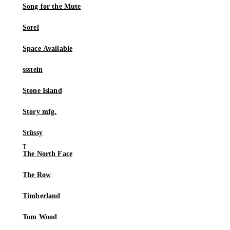
Song for the Mute
Sorel
Space Available
ssstein
Stone Island
Story mfg.
Stüssy
The North Face
The Row
Timberland
Tom Wood