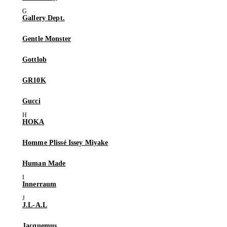
Gallery Dept.
Gentle Monster
Gottlob
GR10K
Gucci
HOKA
Homme Plissé Issey Miyake
Human Made
Innerraum
J.L-A.L
Jacquemus