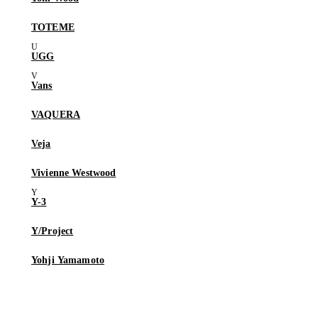
TOTEME
UGG
Vans
VAQUERA
Veja
Vivienne Westwood
Y-3
Y/Project
Yohji Yamamoto