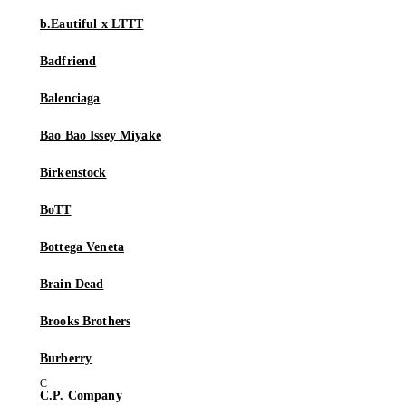
b.Eautiful x LTTT
Badfriend
Balenciaga
Bao Bao Issey Miyake
Birkenstock
BoTT
Bottega Veneta
Brain Dead
Brooks Brothers
Burberry
C.P. Company