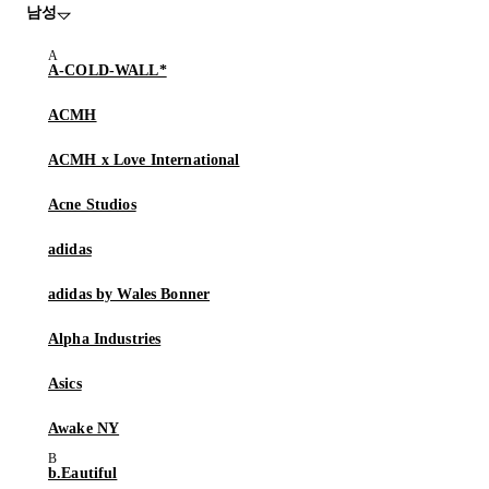
남성
A-COLD-WALL*
ACMH
ACMH x Love International
Acne Studios
adidas
adidas by Wales Bonner
Alpha Industries
Asics
Awake NY
b.Eautiful