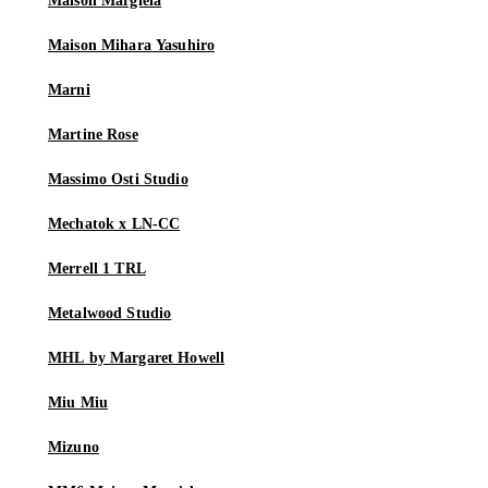
Maison Margiela
Maison Mihara Yasuhiro
Marni
Martine Rose
Massimo Osti Studio
Mechatok x LN-CC
Merrell 1 TRL
Metalwood Studio
MHL by Margaret Howell
Miu Miu
Mizuno