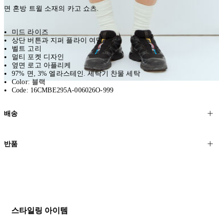
면 혼방 트윌 소재의 카고 쇼츠.
미드 라이즈
상단 버튼과 지퍼 플라이 여밈
벨트 고리
멀티 포켓 디자인
옆면 로고 아플리케
97% 면, 3% 엘라스테인. 세탁기 찬물 세탁
Color: 블랙
Code: 16CMBE295A-006026O-999
배송
고객님의 위치에 따라 일반 배송과 익스프레스 배송을 제공합니다.
반품
모든 주문은 제휴 택배사를 통해 전 세계로 배송됩니다.
할인 제품을 포함한 모든 제품은 무료반품을 신청하실 수 있습니다.
주문이 발송되면 추적 번호가 포함된 이메일을 보내드립니다. 이메일
을 받은 후 1~2시간이 지나면 제공된 링크를 통해 주문 상태를 확인하
배송일로부터 영업일 기준 30일 이내에 접수된 반품에 대해서는 기꺼
실 수 있습니다.
이 환불해 드리겠습니다.반품 상품은 원래 상태를 유지하고 반드시
등기우편으로 보내주셔야 합니다.
세일 기간에는 배송이 다소 지연될 수 있습니다. 궁금하신 점이 있거
스타일링 아이템
나 도움이 필요하신 경우 고객센터로 문의해 주세요.