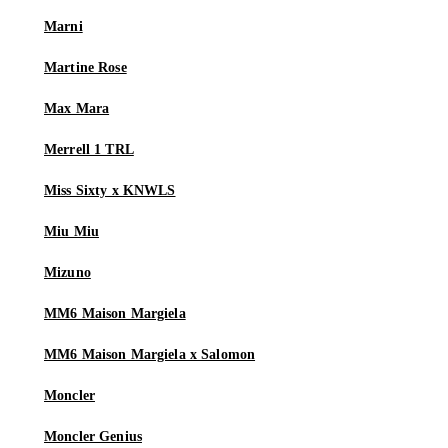
Marni
Martine Rose
Max Mara
Merrell 1 TRL
Miss Sixty x KNWLS
Miu Miu
Mizuno
MM6 Maison Margiela
MM6 Maison Margiela x Salomon
Moncler
Moncler Genius