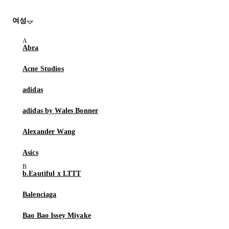
여성
Abra
Acne Studios
adidas
adidas by Wales Bonner
Alexander Wang
Asics
b.Eautiful x LTTT
Balenciaga
Bao Bao Issey Miyake