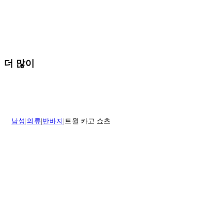
* 속옷, 향수 및 화장품등 반품 불가능합니다.
배송 및 배달에 대한 자세한 내용이 필요하면
여기
를 클릭하세요.
질문이 있거나 도움이 필요하신 경우 고객센터로 문의해 주세요.
반품 정책에 대한 자세한 내용은
여기
를 클릭하세요.
더 많이
남성
의류
반바지
트윌 카고 쇼츠