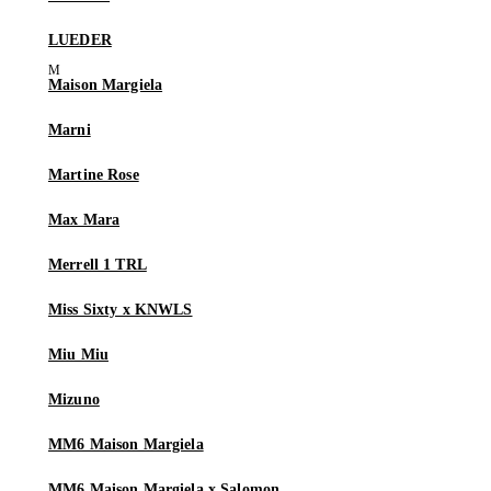
LUEDER
Maison Margiela
Marni
Martine Rose
Max Mara
Merrell 1 TRL
Miss Sixty x KNWLS
Miu Miu
Mizuno
MM6 Maison Margiela
MM6 Maison Margiela x Salomon