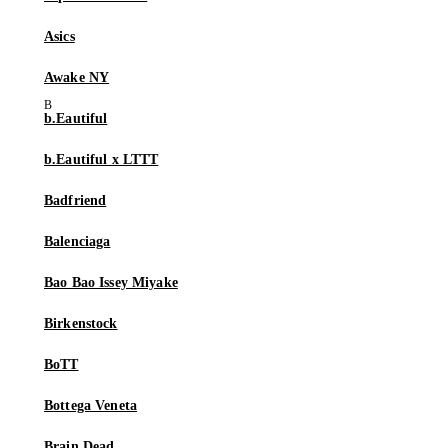
Asics
Awake NY
b.Eautiful
b.Eautiful x LTTT
Badfriend
Balenciaga
Bao Bao Issey Miyake
Birkenstock
BoTT
Bottega Veneta
Brain Dead