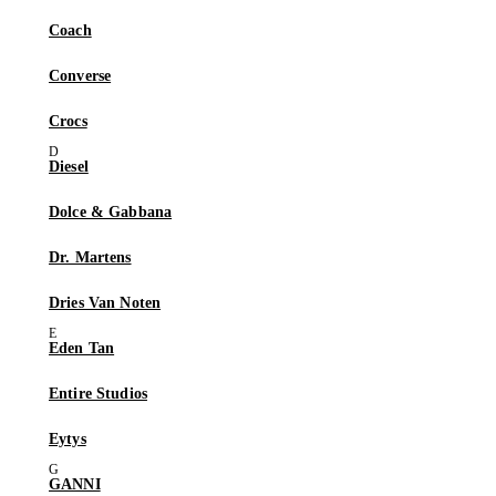
Coach
Converse
Crocs
Diesel
Dolce & Gabbana
Dr. Martens
Dries Van Noten
Eden Tan
Entire Studios
Eytys
GANNI