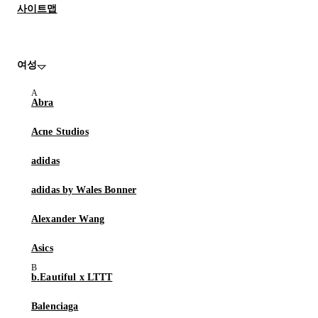
사이트맵
여성
Abra
Acne Studios
adidas
adidas by Wales Bonner
Alexander Wang
Asics
b.Eautiful x LTTT
Balenciaga