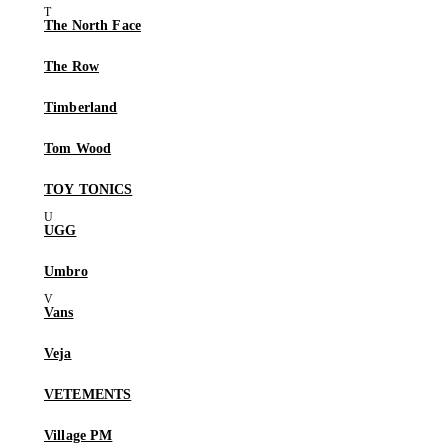
The North Face
The Row
Timberland
Tom Wood
TOY TONICS
UGG
Umbro
Vans
Veja
VETEMENTS
Village PM