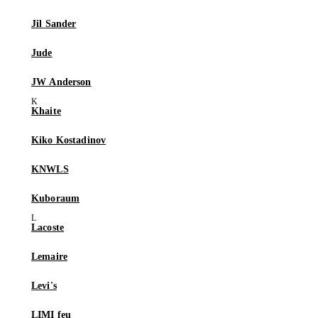
Jil Sander
Jude
JW Anderson
Khaite
Kiko Kostadinov
KNWLS
Kuboraum
Lacoste
Lemaire
Levi's
LIMI feu