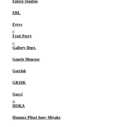
Entire Studios
ERL
Eytys
Fred Perry
Gallery Dept.
Gentle Monster
Gottlob
GR10K
Gucci
HOKA
Homme Plissé Issey Miyake