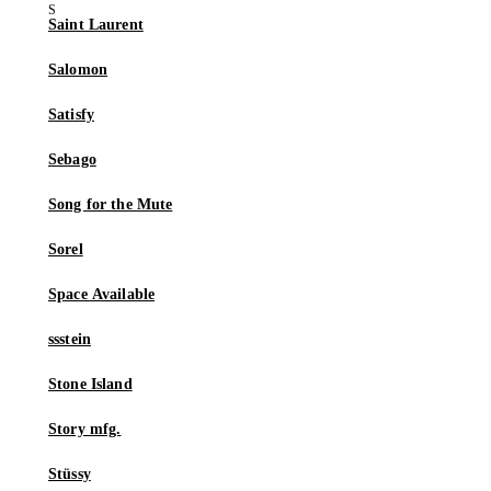
Saint Laurent
Salomon
Satisfy
Sebago
Song for the Mute
Sorel
Space Available
ssstein
Stone Island
Story mfg.
Stüssy