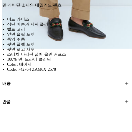
면 개버딘 소재의 테일러드 팬츠.
미드 라이즈
상단 버튼과 지퍼 플라이 여밈
벨트 고리
옆면 슬립 포켓
중앙 주름
뒷면 플랩 포켓
뒷면 로고 자수
스티치 마감된 접어 올린 커프스
100% 면. 드라이 클리닝
Color: 베이지
Code: 742764 ZAM6X 2578
배송
고객님의 위치에 따라 일반 배송과 익스프레스 배송을 제공합니다.
반품
모든 주문은 제휴 택배사를 통해 전 세계로 배송됩니다.
할인 제품을 포함한 모든 제품은 무료반품을 신청하실 수 있습니다.
주문이 발송되면 추적 번호가 포함된 이메일을 보내드립니다. 이메일
을 받은 후 1~2시간이 지나면 제공된 링크를 통해 주문 상태를 확인하
배송일로부터 영업일 기준 30일 이내에 접수된 반품에 대해서는 기꺼
실 수 있습니다.