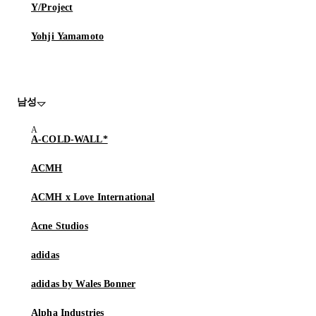
Y/Project
Yohji Yamamoto
남성
A-COLD-WALL*
ACMH
ACMH x Love International
Acne Studios
adidas
adidas by Wales Bonner
Alpha Industries