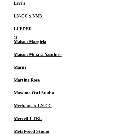
Levi's
LN-CC x NM3
LUEDER
Maison Margiela
Maison Mihara Yasuhiro
Marni
Martine Rose
Massimo Osti Studio
Mechatok x LN-CC
Merrell 1 TRL
Metalwood Studio