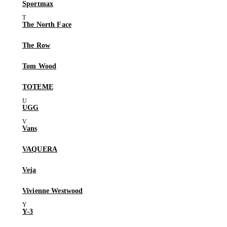
Sportmax
The North Face
The Row
Tom Wood
TOTEME
UGG
Vans
VAQUERA
Veja
Vivienne Westwood
Y-3