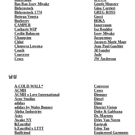
Bao Bao Issey Miyake
Gentle Monster
Birkenstock
Gina Corrieri
Birkenstock 1774
GREG ROSS
Bottega Veneta
Gucci
Burberry
HOKA
CAMPER
Innerraum
Carhartt WIP
Isa Boulder
Cecilie Bahnsen
Issey Miyake
Champion
Jacquemus
Chloé
Jacques Marie Mage
Chopova Lowena
Jean Paul Gaultier
Coach
Jil Sander
Converse
Jude
Crocs
JW Anderson
남성
A-COLD-WALL*
Converse
ACMH
Crocs
ACMH x Love International
Diemme
Acne Studios
Diesel
adidas
Dime
adidas by Wales Bonner
District Vision
Alpha Industries
Dolce & Gabbana
Asics
Dr. Martens
Awake NY
Dries Van Noten
b.Eautiful
Eastpak
b.Eautiful x LTTT
Eden Tan
Badfriend
Engineered Garments