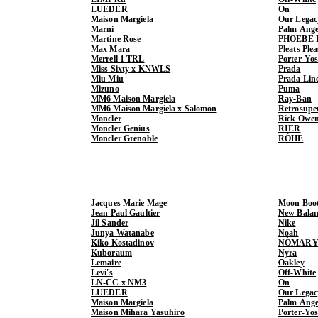
LUEDER
On
Maison Margiela
Our Legac
Marni
Palm Ange
Martine Rose
PHOEBE 
Max Mara
Pleats Ple
Merrell 1 TRL
Porter-Yo
Miss Sixty x KNWLS
Prada
Miu Miu
Prada Lin
Mizuno
Puma
MM6 Maison Margiela
Ray-Ban
MM6 Maison Margiela x Salomon
Retrosupe
Moncler
Rick Owe
Moncler Genius
RIER
Moncler Grenoble
RÓHE
Jacques Marie Mage
Moon Boo
Jean Paul Gaultier
New Balan
Jil Sander
Nike
Junya Watanabe
Noah
Kiko Kostadinov
NÒMARY
Kuboraum
Nyra
Lemaire
Oakley
Levi's
Off-White
LN-CC x NM3
On
LUEDER
Our Legac
Maison Margiela
Palm Ange
Maison Mihara Yasuhiro
Porter-Yo