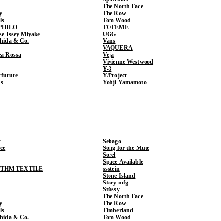
The North Face
y
The Row
ls
Tom Wood
PHILO
TOTEME
ase Issey Miyake
UGG
shida & Co.
Vans
VAQUERA
ea Rossa
Veja
Vivienne Westwood
Y-3
rfuture
Y/Project
ns
Yohji Yamamoto
t
Sebago
ce
Song for the Mute
Sorel
Space Available
THM TEXTILE
ssstein
Stone Island
Story mfg.
Stüssy
The North Face
y
The Row
ls
Timberland
shida & Co.
Tom Wood