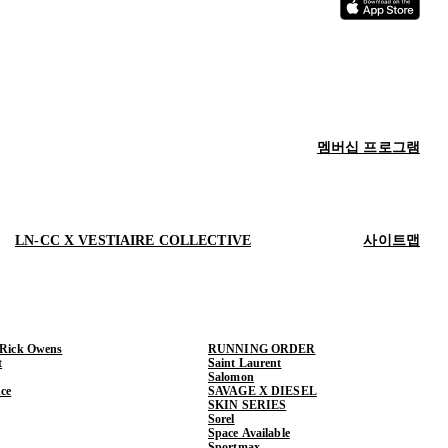
멤버십 프로그램
LN-CC X VESTIAIRE COLLECTIVE
사이트맵
 Rick Owens
RUNNING ORDER
t
Saint Laurent
Salomon
ce
SAVAGE X DIESEL
SKIN SERIES
Sorel
Space Available
Sportmax