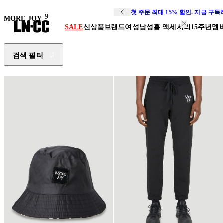
첫 주문 최대 15% 할인. 지금 구
9
MORE JOY
SALE
신상품
브랜드
여성
남성
홈 액세서리
15주년
멤
검색 필터