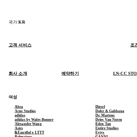
국가
:
KR
고객 서비스
조
회사 소개
예약하기
LN-CC ST
여성
Abra
Diesel
Acne Studios
Dolce & Gabbana
adidas
Dr. Martens
adidas by Wales Bonner
Dries Van Noten
Alexander Wang
Eden Tan
Asics
Entire Studios
b.Eautiful x LTTT
Eytys
Balenciaga
GANNI