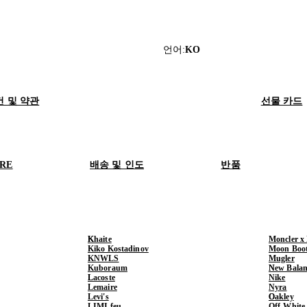
언어
:
KO
건 및 약관
선물 카드
ORE
배송 및 인도
반품
Khaite
Moncler x
Kiko Kostadinov
Moon Boo
KNWLS
Mugler
Kuboraum
New Balan
Lacoste
Nike
Lemaire
Nyra
Levi's
Oakley
LIMI feu
Off-White