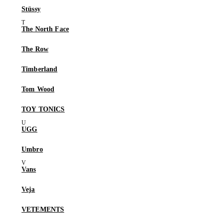
Stüssy
The North Face
The Row
Timberland
Tom Wood
TOY TONICS
UGG
Umbro
Vans
Veja
VETEMENTS