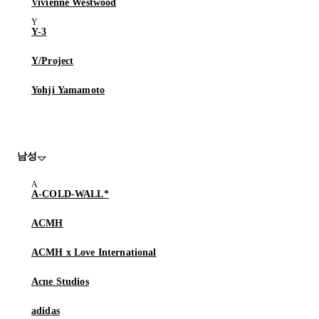
Vivienne Westwood
Y-3
Y/Project
Yohji Yamamoto
남성
A-COLD-WALL*
ACMH
ACMH x Love International
Acne Studios
adidas