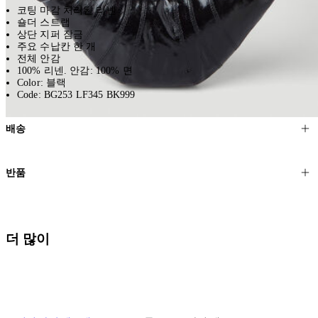
코팅 마감 처리된 리넨
숄더 스트랩
상단 지퍼 잠금
주요 수납칸 한 개
전체 안감
100% 리넨. 안감: 100% 면
Color: 블랙
Code: BG253 LF345 BK999
배송
고객님의 위치에 따라 일반 배송과 익스프레스 배송을 제공합니다.
반품
모든 주문은 제휴 택배사를 통해 전 세계로 배송됩니다.
할인 제품을 포함한 모든 제품은 무료반품을 신청하실 수 있습니다.
주문이 발송되면 추적 번호가 포함된 이메일을 보내드립니다. 이메일
을 받은 후 1~2시간이 지나면 제공된 링크를 통해 주문 상태를 확인하
배송일로부터 영업일 기준 30일 이내에 접수된 반품에 대해서는 기꺼
더 많이
실 수 있습니다.
이 환불해 드리겠습니다.반품 상품은 원래 상태를 유지하고 반드시
등기우편으로 보내주셔야 합니다.
세일 기간에는 배송이 다소 지연될 수 있습니다. 궁금하신 점이 있거
나 도움이 필요하신 경우 고객센터로 문의해 주세요.
* 속옷, 향수 및 화장품등 반품 불가능합니다.
배송 및 배달에 대한 자세한 내용이 필요하면
여기
를 클릭하세요.
질문이 있거나 도움이 필요하신 경우 고객센터로 문의해 주세요.