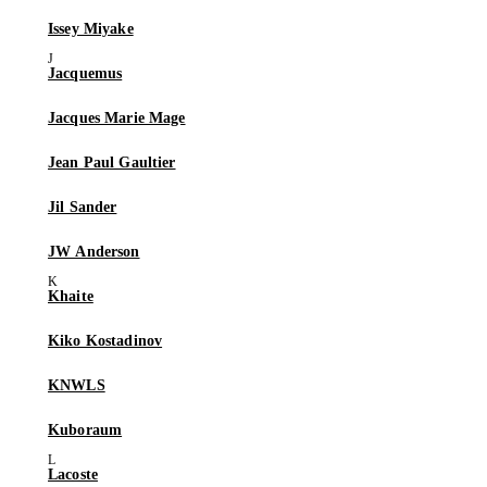
Issey Miyake
Jacquemus
Jacques Marie Mage
Jean Paul Gaultier
Jil Sander
JW Anderson
Khaite
Kiko Kostadinov
KNWLS
Kuboraum
Lacoste