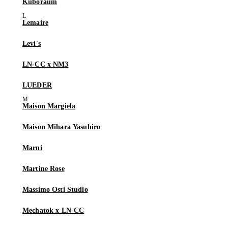
Kuboraum
Lemaire
Levi's
LN-CC x NM3
LUEDER
Maison Margiela
Maison Mihara Yasuhiro
Marni
Martine Rose
Massimo Osti Studio
Mechatok x LN-CC