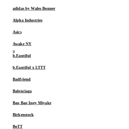
adidas by Wales Bonner
Alpha Industries
Asics
Awake NY
b.Eautiful
b.Eautiful x LTTT
Badfriend
Balenciaga
Bao Bao Issey Miyake
Birkenstock
BoTT