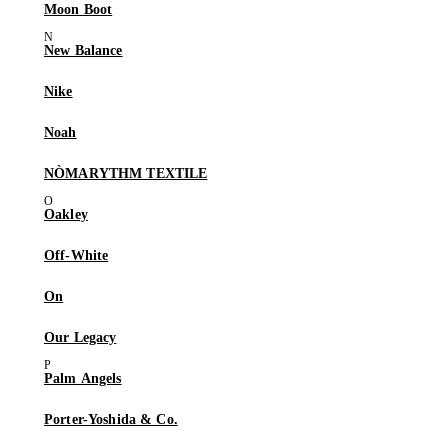
Moon Boot
New Balance
Nike
Noah
NÒMARYTHM TEXTILE
Oakley
Off-White
On
Our Legacy
Palm Angels
Porter-Yoshida & Co.