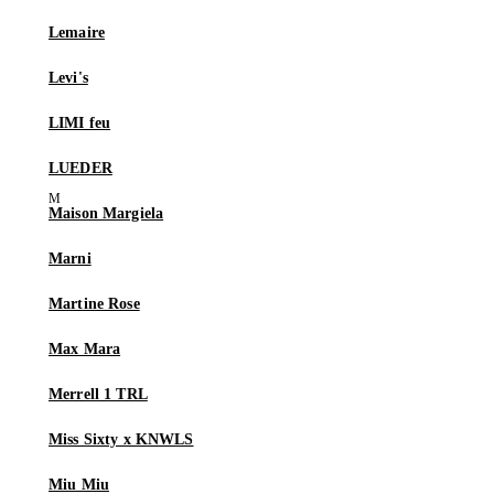
Lemaire
Levi's
LIMI feu
LUEDER
Maison Margiela
Marni
Martine Rose
Max Mara
Merrell 1 TRL
Miss Sixty x KNWLS
Miu Miu