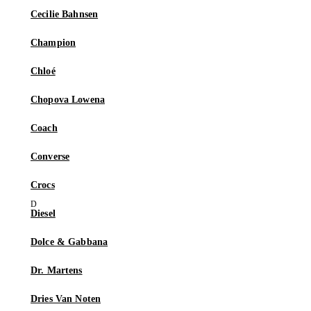
Cecilie Bahnsen
Champion
Chloé
Chopova Lowena
Coach
Converse
Crocs
Diesel
Dolce & Gabbana
Dr. Martens
Dries Van Noten