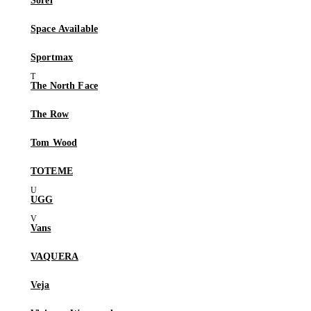
Sorel
Space Available
Sportmax
The North Face
The Row
Tom Wood
TOTEME
UGG
Vans
VAQUERA
Veja