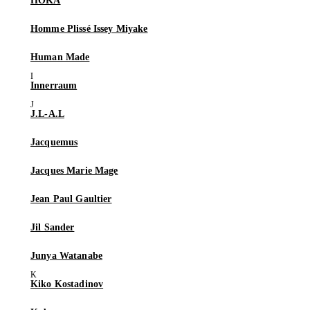
HOKA
Homme Plissé Issey Miyake
Human Made
Innerraum
J.L-A.L
Jacquemus
Jacques Marie Mage
Jean Paul Gaultier
Jil Sander
Junya Watanabe
Kiko Kostadinov