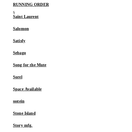
RUNNING ORDER
Saint Laurent
Salomon
Satisfy
Sebago
Song for the Mute
Sorel
Space Available
ssstein
Stone Island
Story mfg.