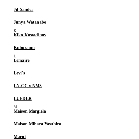
Jil Sander
Junya Watanabe
Kiko Kostadinov
Kuboraum
Lemaire
Levi's
LN-CC x NM3
LUEDER
Maison Margiela
Maison Mihara Yasuhiro
Marni