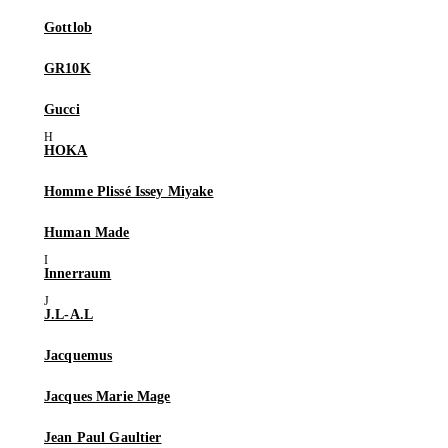
Gottlob
GR10K
Gucci
HOKA
Homme Plissé Issey Miyake
Human Made
Innerraum
J.L-A.L
Jacquemus
Jacques Marie Mage
Jean Paul Gaultier