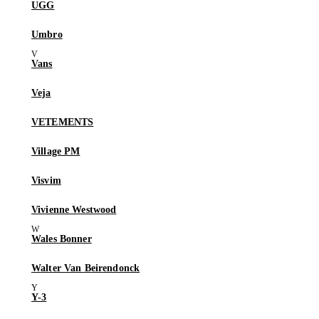
UGG
Umbro
Vans
Veja
VETEMENTS
Village PM
Visvim
Vivienne Westwood
Wales Bonner
Walter Van Beirendonck
Y-3