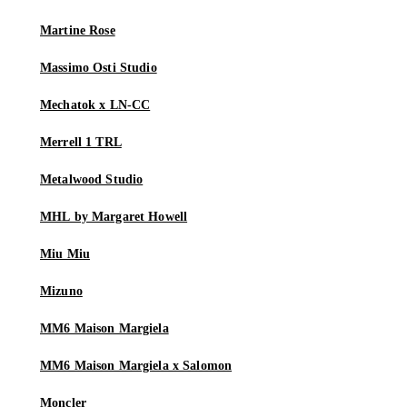
Martine Rose
Massimo Osti Studio
Mechatok x LN-CC
Merrell 1 TRL
Metalwood Studio
MHL by Margaret Howell
Miu Miu
Mizuno
MM6 Maison Margiela
MM6 Maison Margiela x Salomon
Moncler