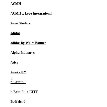
ACMH
ACMH x Love International
Acne Studios
adidas
adidas by Wales Bonner
Alpha Industries
Asics
Awake NY
b.Eautiful
b.Eautiful x LTTT
Badfriend