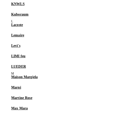
KNWLS
Kuboraum
Lacoste
Lemaire
Levi's
LIMI feu
LUEDER
Maison Margiela
Marni
Martine Rose
Max Mara