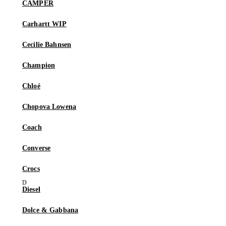
CAMPER
Carhartt WIP
Cecilie Bahnsen
Champion
Chloé
Chopova Lowena
Coach
Converse
Crocs
Diesel
Dolce & Gabbana