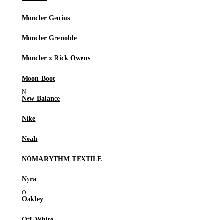
Moncler Genius
Moncler Grenoble
Moncler x Rick Owens
Moon Boot
New Balance
Nike
Noah
NÒMARYTHM TEXTILE
Nyra
Oakley
Off-White