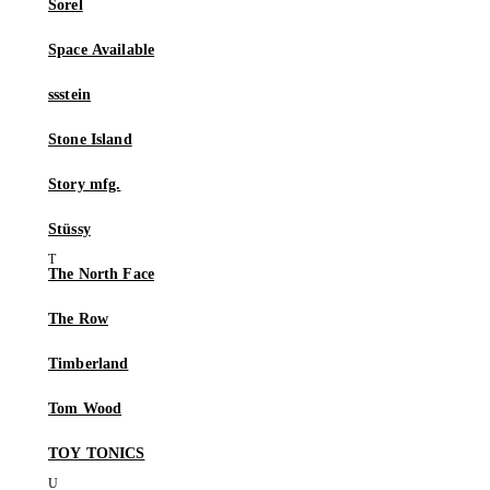
Sorel
Space Available
ssstein
Stone Island
Story mfg.
Stüssy
The North Face
The Row
Timberland
Tom Wood
TOY TONICS