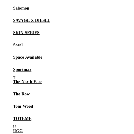
Salomon
SAVAGE X DIESEL
SKIN SERIES
Sorel
Space Available
Sportmax
The North Face
The Row
Tom Wood
TOTEME
UGG