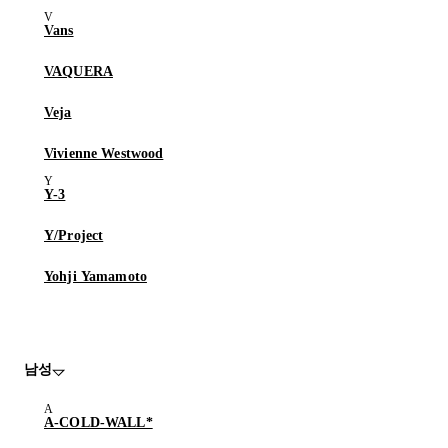
Vans
VAQUERA
Veja
Vivienne Westwood
Y-3
Y/Project
Yohji Yamamoto
남성
A-COLD-WALL*