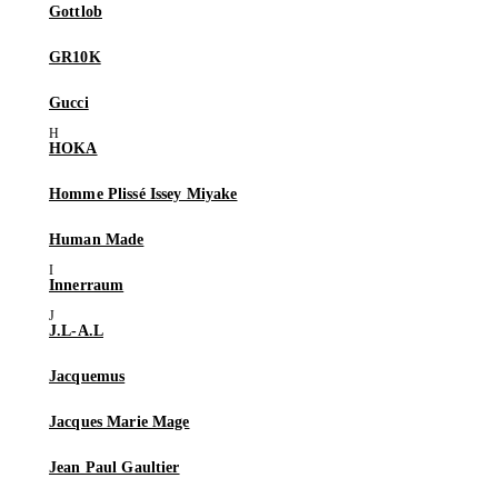
Gottlob
GR10K
Gucci
HOKA
Homme Plissé Issey Miyake
Human Made
Innerraum
J.L-A.L
Jacquemus
Jacques Marie Mage
Jean Paul Gaultier