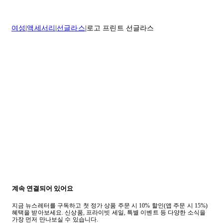
* 속옷, 향수 및 화장품등 반품 불가능합니다.
배송 및 배달에 대한 자세한 내용이 필요하면
여기
를 클릭하세요.
질문이 있거나 도움이 필요하신 경우 고객센터로 문의해 주세요.
여성
액세서리
선글라스
로고 프린트 선글라스
반품 정책에 대한 자세한 내용은
여기
를 클릭하세요.
계속 연결되어 있어요
지금 뉴스레터를 구독하고 첫 정가 상품 주문 시 10% 할인(앱 주문 시 15%)
혜택을 받아보세요. 신상품, 프라이빗 세일, 특별 이벤트 등 다양한 소식을
가장 먼저 만나보실 수 있습니다.