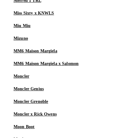
Merrell 1 TRL
Miss Sixty x KNWLS
Miu Miu
Mizuno
MM6 Maison Margiela
MM6 Maison Margiela x Salomon
Moncler
Moncler Genius
Moncler Grenoble
Moncler x Rick Owens
Moon Boot