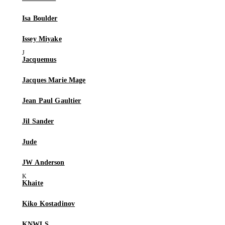
Isa Boulder
Issey Miyake
Jacquemus
Jacques Marie Mage
Jean Paul Gaultier
Jil Sander
Jude
JW Anderson
Khaite
Kiko Kostadinov
KNWLS