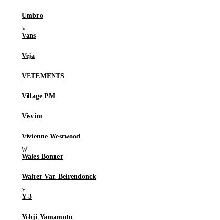
Umbro
Vans
Veja
VETEMENTS
Village PM
Visvim
Vivienne Westwood
Wales Bonner
Walter Van Beirendonck
Y-3
Yohji Yamamoto