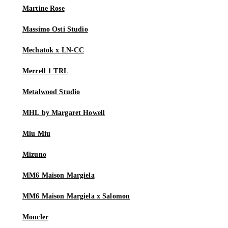
Martine Rose
Massimo Osti Studio
Mechatok x LN-CC
Merrell 1 TRL
Metalwood Studio
MHL by Margaret Howell
Miu Miu
Mizuno
MM6 Maison Margiela
MM6 Maison Margiela x Salomon
Moncler