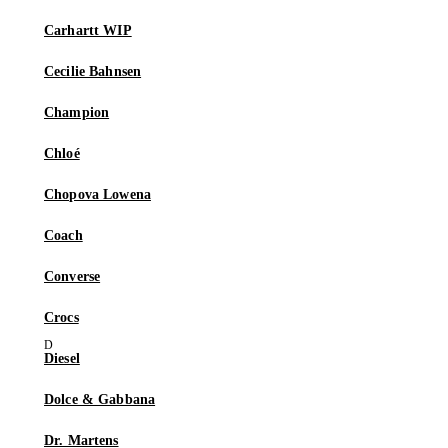
Carhartt WIP
Cecilie Bahnsen
Champion
Chloé
Chopova Lowena
Coach
Converse
Crocs
Diesel
Dolce & Gabbana
Dr. Martens