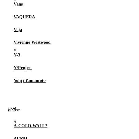
Vans
VAQUERA
Veja
Vivienne Westwood
Y-3
Y/Project
Yohji Yamamoto
남성
A-COLD-WALL*
ACMH