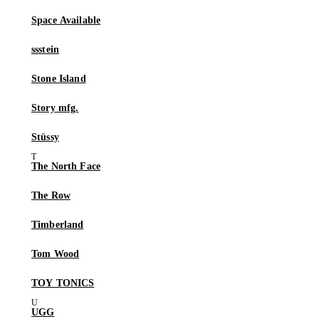
Space Available
ssstein
Stone Island
Story mfg.
Stüssy
The North Face
The Row
Timberland
Tom Wood
TOY TONICS
UGG