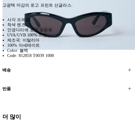
고광택 마감의 로고 프린트 선글라스.
사각 프레임
착색 렌즈
안경다리에 로고 프린트
UVA/UVB 100% 차단
제조국: 이탈리아
100% 아세테이트.
Color: 블랙
Code: 812858 T0039 1000
배송
고객님의 위치에 따라 일반 배송과 익스프레스 배송을 제공합니다.
반품
모든 주문은 제휴 택배사를 통해 전 세계로 배송됩니다.
할인 제품을 포함한 모든 제품은 무료반품을 신청하실 수 있습니다.
주문이 발송되면 추적 번호가 포함된 이메일을 보내드립니다. 이메일
을 받은 후 1~2시간이 지나면 제공된 링크를 통해 주문 상태를 확인하
배송일로부터 영업일 기준 30일 이내에 접수된 반품에 대해서는 기꺼
더 많이
실 수 있습니다.
이 환불해 드리겠습니다.반품 상품은 원래 상태를 유지하고 반드시
등기우편으로 보내주셔야 합니다.
세일 기간에는 배송이 다소 지연될 수 있습니다. 궁금하신 점이 있거
나 도움이 필요하신 경우 고객센터로 문의해 주세요.