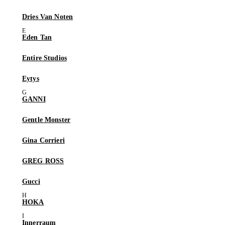
Dries Van Noten
Eden Tan
Entire Studios
Eytys
GANNI
Gentle Monster
Gina Corrieri
GREG ROSS
Gucci
HOKA
Innerraum