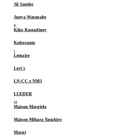
Jil Sander
Junya Watanabe
Kiko Kostadinov
Kuboraum
Lemaire
Levi's
LN-CC x NM3
LUEDER
Maison Margiela
Maison Mihara Yasuhiro
Marni