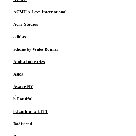
ACMH x Love International
Acne Studios
adidas
adidas by Wales Bonner
Alpha Industries
Asics
Awake NY
b.Eautiful
b.Eautiful x LTTT
Badfriend