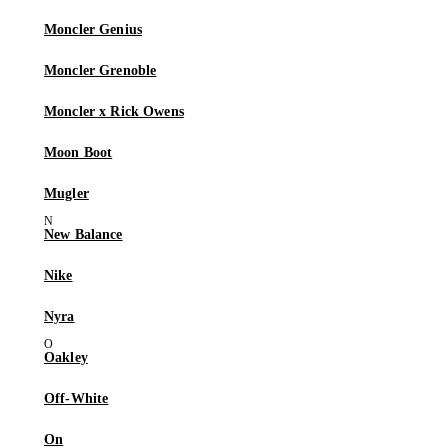
Moncler Genius
Moncler Grenoble
Moncler x Rick Owens
Moon Boot
Mugler
New Balance
Nike
Nyra
Oakley
Off-White
On