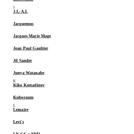
J.L-A.L
Jacquemus
Jacques Marie Mage
Jean Paul Gaultier
Jil Sander
Junya Watanabe
Kiko Kostadinov
Kuboraum
Lemaire
Levi's