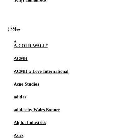
Yohji Yamamoto
남성
A-COLD-WALL*
ACMH
ACMH x Love International
Acne Studios
adidas
adidas by Wales Bonner
Alpha Industries
Asics