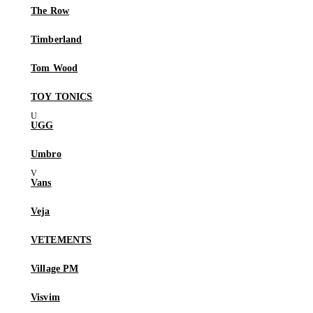
The Row
Timberland
Tom Wood
TOY TONICS
UGG
Umbro
Vans
Veja
VETEMENTS
Village PM
Visvim