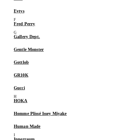
Eytys
Fred Perry
Gallery Dept.
Gentle Monster
Gottlob
GR10K
Gucci
HOKA
Homme Plissé Issey Miyake
Human Made
Innerraum