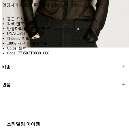
안경다리에 로고 플라크가 있는 보시 라운드 선글라스.
둥근 프레임
착색 렌즈
안경다리에 로고 플라크
UVA/UVB 100% 차단
제조국: 이탈리아
100% 재생 아세테이트
Color: 블랙
Code: 773502T00391000
배송
고객님의 위치에 따라 일반 배송과 익스프레스 배송을 제공합니다.
반품
모든 주문은 제휴 택배사를 통해 전 세계로 배송됩니다.
할인 제품을 포함한 모든 제품은 무료반품을 신청하실 수 있습니다.
주문이 발송되면 추적 번호가 포함된 이메일을 보내드립니다. 이메일
을 받은 후 1~2시간이 지나면 제공된 링크를 통해 주문 상태를 확인하
배송일로부터 영업일 기준 30일 이내에 접수된 반품에 대해서는 기꺼
실 수 있습니다.
이 환불해 드리겠습니다.반품 상품은 원래 상태를 유지하고 반드시
등기우편으로 보내주셔야 합니다.
세일 기간에는 배송이 다소 지연될 수 있습니다. 궁금하신 점이 있거
스타일링 아이템
나 도움이 필요하신 경우 고객센터로 문의해 주세요.