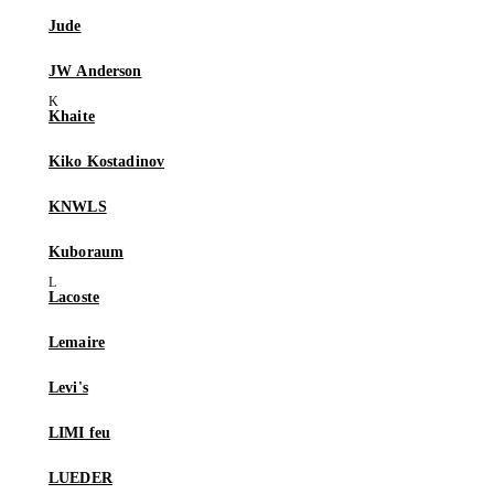
Jude
JW Anderson
Khaite
Kiko Kostadinov
KNWLS
Kuboraum
Lacoste
Lemaire
Levi's
LIMI feu
LUEDER