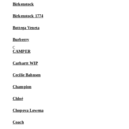
Birkenstock
Birkenstock 1774
Bottega Veneta
Burberry
CAMPER
Carhartt WIP
Cecilie Bahnsen
Champion
Chloé
Chopova Lowena
Coach