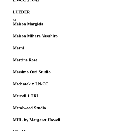
LN-CC x NM3
LUEDER
Maison Margiela
Maison Mihara Yasuhiro
Marni
Martine Rose
Massimo Osti Studio
Mechatok x LN-CC
Merrell 1 TRL
Metalwood Studio
MHL by Margaret Howell