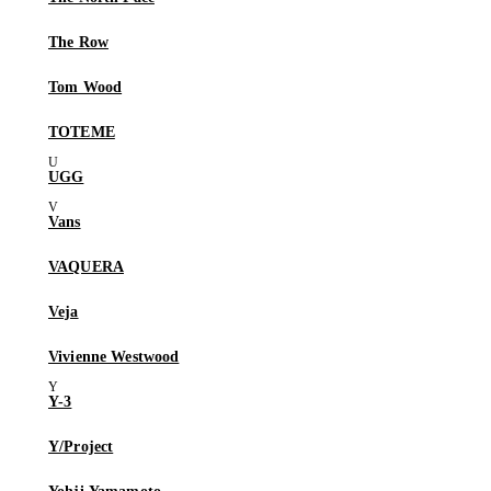
The Row
Tom Wood
TOTEME
UGG
Vans
VAQUERA
Veja
Vivienne Westwood
Y-3
Y/Project