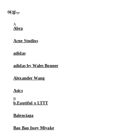
여성
Abra
Acne Studios
adidas
adidas by Wales Bonner
Alexander Wang
Asics
b.Eautiful x LTTT
Balenciaga
Bao Bao Issey Miyake