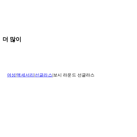
* 속옷, 향수 및 화장품등 반품 불가능합니다.
배송 및 배달에 대한 자세한 내용이 필요하면
여기
를 클릭하세요.
질문이 있거나 도움이 필요하신 경우 고객센터로 문의해 주세요.
반품 정책에 대한 자세한 내용은
여기
를 클릭하세요.
더 많이
여성
액세서리
선글라스
보시 라운드 선글라스