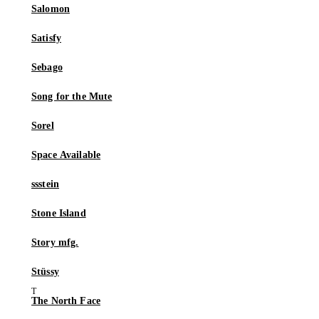
Salomon
Satisfy
Sebago
Song for the Mute
Sorel
Space Available
ssstein
Stone Island
Story mfg.
Stüssy
The North Face