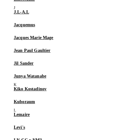
J.L-A.L
Jacquemus
Jacques Marie Mage
Jean Paul Gaultier
Jil Sander
Junya Watanabe
Kiko Kostadinov
Kuboraum
Lemaire
Levi's