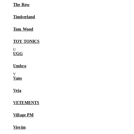
The Row
Timberland
Tom Wood
TOY TONICS
UGG
Umbro
Vans
Veja
VETEMENTS
Village PM
Visvim