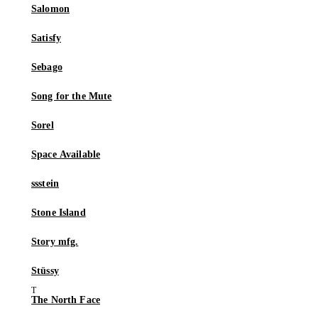
Salomon
Satisfy
Sebago
Song for the Mute
Sorel
Space Available
ssstein
Stone Island
Story mfg.
Stüssy
The North Face