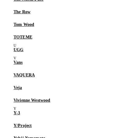
The Row
Tom Wood
TOTEME
UGG
Vans
VAQUERA
Veja
Vivienne Westwood
Y-3
Y/Project