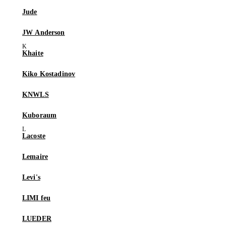
Jude
JW Anderson
Khaite
Kiko Kostadinov
KNWLS
Kuboraum
Lacoste
Lemaire
Levi's
LIMI feu
LUEDER