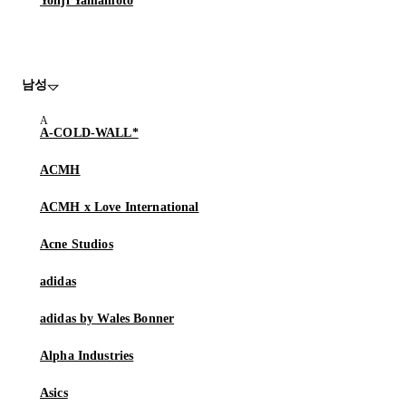
Yohji Yamamoto
남성
A-COLD-WALL*
ACMH
ACMH x Love International
Acne Studios
adidas
adidas by Wales Bonner
Alpha Industries
Asics