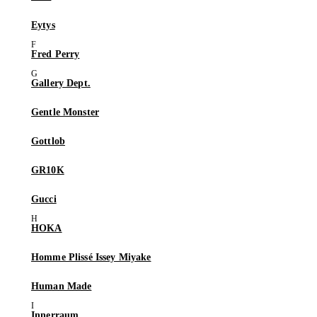
Eytys
Fred Perry
Gallery Dept.
Gentle Monster
Gottlob
GR10K
Gucci
HOKA
Homme Plissé Issey Miyake
Human Made
Innerraum