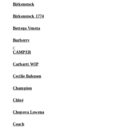
Birkenstock
Birkenstock 1774
Bottega Veneta
Burberry
CAMPER
Carhartt WIP
Cecilie Bahnsen
Champion
Chloé
Chopova Lowena
Coach