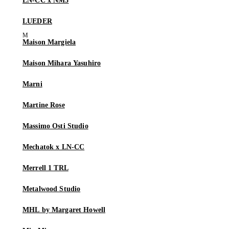
LN-CC x NM3
LUEDER
Maison Margiela
Maison Mihara Yasuhiro
Marni
Martine Rose
Massimo Osti Studio
Mechatok x LN-CC
Merrell 1 TRL
Metalwood Studio
MHL by Margaret Howell