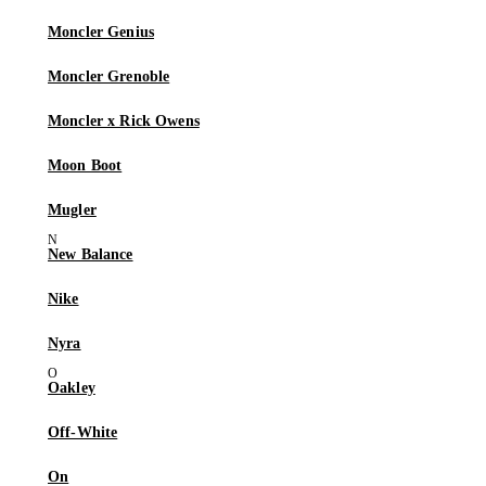
Moncler Genius
Moncler Grenoble
Moncler x Rick Owens
Moon Boot
Mugler
New Balance
Nike
Nyra
Oakley
Off-White
On