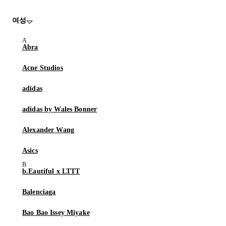
여성
Abra
Acne Studios
adidas
adidas by Wales Bonner
Alexander Wang
Asics
b.Eautiful x LTTT
Balenciaga
Bao Bao Issey Miyake