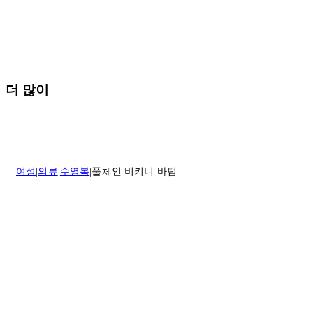
* 속옷, 향수 및 화장품등 반품 불가능합니다.
배송 및 배달에 대한 자세한 내용이 필요하면
여기
를 클릭하세요.
질문이 있거나 도움이 필요하신 경우 고객센터로 문의해 주세요.
반품 정책에 대한 자세한 내용은
여기
를 클릭하세요.
더 많이
여성
의류
수영복
풀체인 비키니 바텀