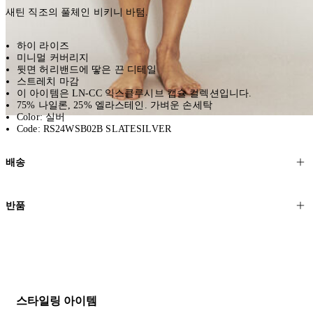
새틴 직조의 풀체인 비키니 바텀.
하이 라이즈
미니멀 커버리지
뒷면 허리밴드에 땋은 끈 디테일
스트레치 마감
이 아이템은 LN-CC 익스클루시브 캡슐 컬렉션입니다.
75% 나일론, 25% 엘라스테인. 가벼운 손세탁
Color: 실버
Code: RS24WSB02B SLATESILVER
배송
고객님의 위치에 따라 일반 배송과 익스프레스 배송을 제공합니다.
반품
모든 주문은 제휴 택배사를 통해 전 세계로 배송됩니다.
할인 제품을 포함한 모든 제품은 무료반품을 신청하실 수 있습니다.
주문이 발송되면 추적 번호가 포함된 이메일을 보내드립니다. 이메일
을 받은 후 1~2시간이 지나면 제공된 링크를 통해 주문 상태를 확인하
배송일로부터 영업일 기준 30일 이내에 접수된 반품에 대해서는 기꺼
실 수 있습니다.
이 환불해 드리겠습니다.반품 상품은 원래 상태를 유지하고 반드시
등기우편으로 보내주셔야 합니다.
세일 기간에는 배송이 다소 지연될 수 있습니다. 궁금하신 점이 있거
스타일링 아이템
나 도움이 필요하신 경우 고객센터로 문의해 주세요.