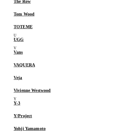
The Row
Tom Wood
TOTEME
UGG
Vans
VAQUERA
Veja
Vivienne Westwood
Y-3
Y/Project
Yohji Yamamoto