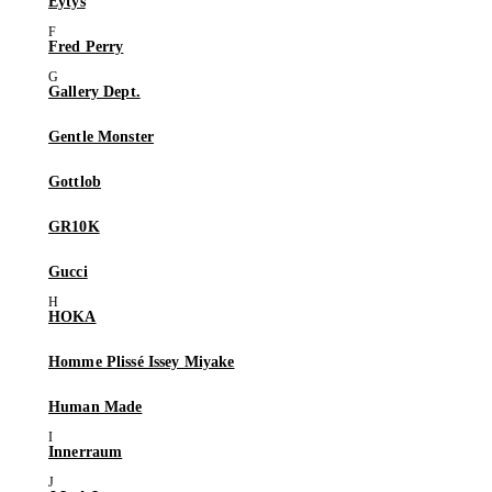
Eytys
Fred Perry
Gallery Dept.
Gentle Monster
Gottlob
GR10K
Gucci
HOKA
Homme Plissé Issey Miyake
Human Made
Innerraum