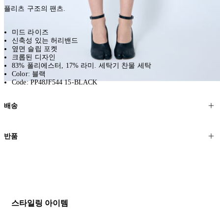
플리츠 구조의 팬츠.
미드 라이즈
신축성 있는 허리밴드
옆면 슬립 포켓
크롭된 디자인
83% 폴리에스터, 17% 라미. 세탁기 찬물 세탁
Color: 블랙
Code: PP48JF544 15-BLACK
배송
고객님의 위치에 따라 일반 배송과 익스프레스 배송을 제공합니다.
반품
모든 주문은 제휴 택배사를 통해 전 세계로 배송됩니다.
할인 제품을 포함한 모든 제품은 무료반품을 신청하실 수 있습니다.
주문이 발송되면 추적 번호가 포함된 이메일을 보내드립니다. 이메일
을 받은 후 1~2시간이 지나면 제공된 링크를 통해 주문 상태를 확인하
배송일로부터 영업일 기준 30일 이내에 접수된 반품에 대해서는 기꺼
실 수 있습니다.
이 환불해 드리겠습니다.반품 상품은 원래 상태를 유지하고 반드시
등기우편으로 보내주셔야 합니다.
세일 기간에는 배송이 다소 지연될 수 있습니다. 궁금하신 점이 있거
스타일링 아이템
나 도움이 필요하신 경우 고객센터로 문의해 주세요.
* 속옷, 향수 및 화장품등 반품 불가능합니다.