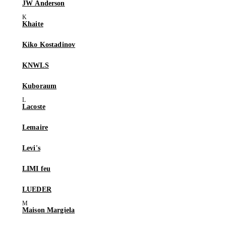
JW Anderson
Khaite
Kiko Kostadinov
KNWLS
Kuboraum
Lacoste
Lemaire
Levi's
LIMI feu
LUEDER
Maison Margiela