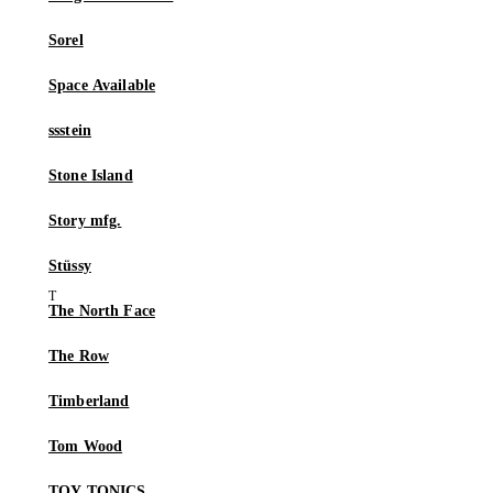
Sorel
Space Available
ssstein
Stone Island
Story mfg.
Stüssy
The North Face
The Row
Timberland
Tom Wood
TOY TONICS