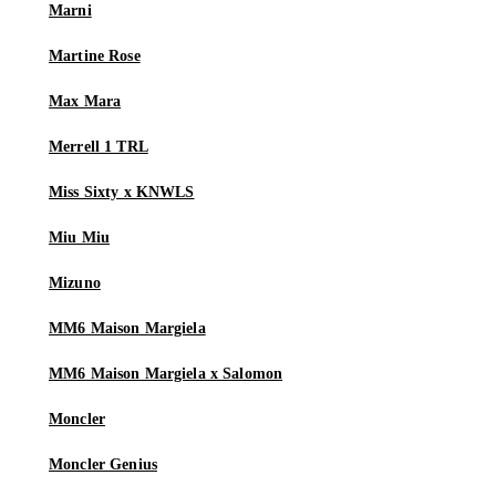
Marni
Martine Rose
Max Mara
Merrell 1 TRL
Miss Sixty x KNWLS
Miu Miu
Mizuno
MM6 Maison Margiela
MM6 Maison Margiela x Salomon
Moncler
Moncler Genius