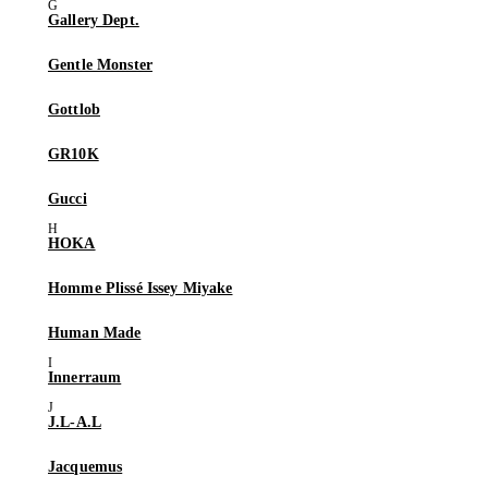
Gallery Dept.
Gentle Monster
Gottlob
GR10K
Gucci
HOKA
Homme Plissé Issey Miyake
Human Made
Innerraum
J.L-A.L
Jacquemus