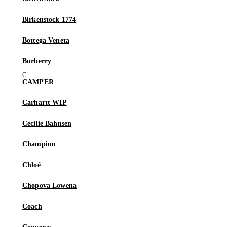
Birkenstock 1774
Bottega Veneta
Burberry
CAMPER
Carhartt WIP
Cecilie Bahnsen
Champion
Chloé
Chopova Lowena
Coach