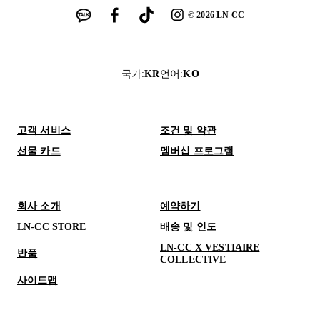
©
2026
LN-CC
국가
:
KR
언어
:
KO
고객 서비스
조건 및 약관
선물 카드
멤버십 프로그램
회사 소개
예약하기
LN-CC STORE
배송 및 인도
LN-CC X VESTIAIRE
반품
COLLECTIVE
사이트맵