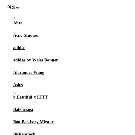
여성
Abra
Acne Studios
adidas
adidas by Wales Bonner
Alexander Wang
Asics
b.Eautiful x LTTT
Balenciaga
Bao Bao Issey Miyake
Birkenstock