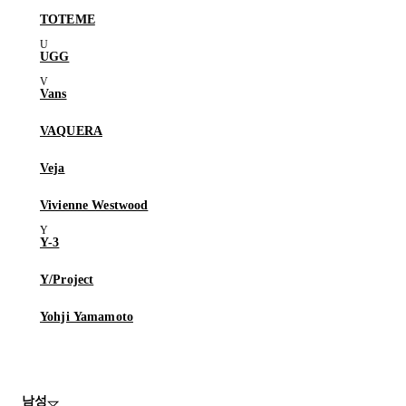
TOTEME
UGG
Vans
VAQUERA
Veja
Vivienne Westwood
Y-3
Y/Project
Yohji Yamamoto
남성