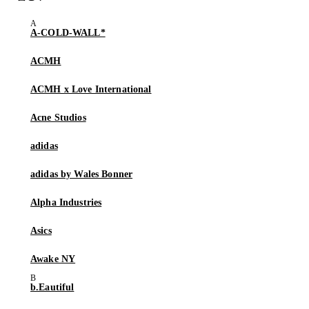
A-COLD-WALL*
ACMH
ACMH x Love International
Acne Studios
adidas
adidas by Wales Bonner
Alpha Industries
Asics
Awake NY
b.Eautiful