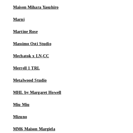
Maison Mihara Yasuhiro
Marni
Martine Rose
Massimo Osti Studio
Mechatok x LN-CC
Merrell 1 TRL
Metalwood Studio
MHL by Margaret Howell
Miu Miu
Mizuno
MM6 Maison Margiela