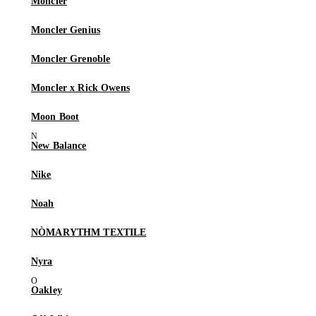
Moncler
Moncler Genius
Moncler Grenoble
Moncler x Rick Owens
Moon Boot
New Balance
Nike
Noah
NÒMARYTHM TEXTILE
Nyra
Oakley