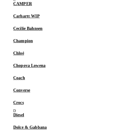
CAMPER
Carhartt WIP
Cecilie Bahnsen
Champion
Chloé
Chopova Lowena
Coach
Converse
Crocs
Diesel
Dolce & Gabbana