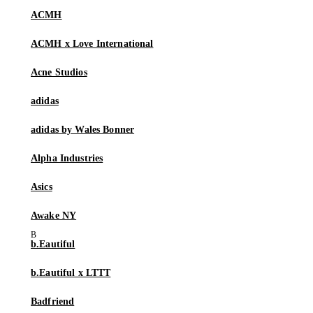
ACMH
ACMH x Love International
Acne Studios
adidas
adidas by Wales Bonner
Alpha Industries
Asics
Awake NY
b.Eautiful
b.Eautiful x LTTT
Badfriend