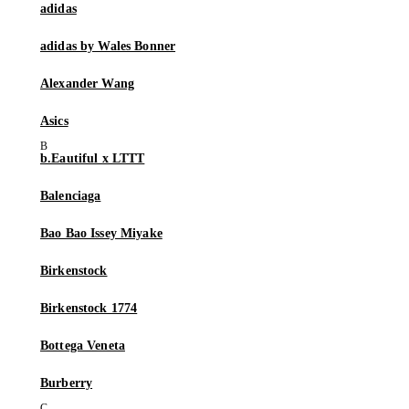
adidas
adidas by Wales Bonner
Alexander Wang
Asics
b.Eautiful x LTTT
Balenciaga
Bao Bao Issey Miyake
Birkenstock
Birkenstock 1774
Bottega Veneta
Burberry