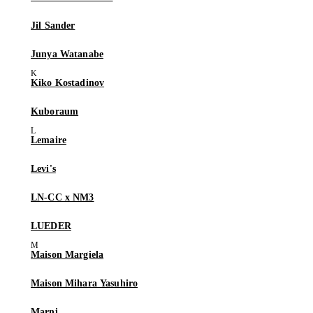
Jil Sander
Junya Watanabe
Kiko Kostadinov
Kuboraum
Lemaire
Levi's
LN-CC x NM3
LUEDER
Maison Margiela
Maison Mihara Yasuhiro
Marni