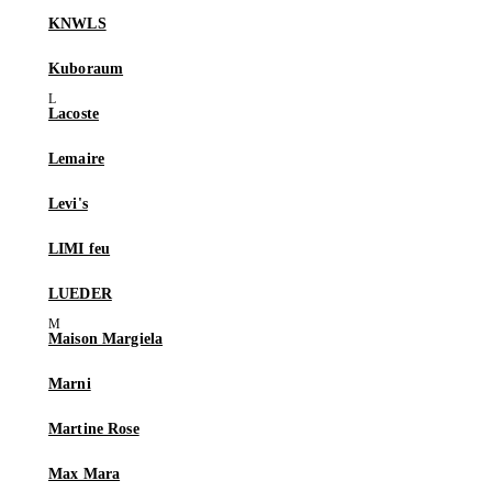
KNWLS
Kuboraum
Lacoste
Lemaire
Levi's
LIMI feu
LUEDER
Maison Margiela
Marni
Martine Rose
Max Mara