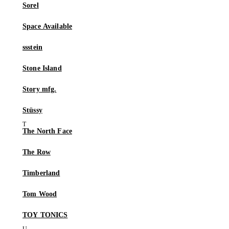
Sorel
Space Available
ssstein
Stone Island
Story mfg.
Stüssy
The North Face
The Row
Timberland
Tom Wood
TOY TONICS