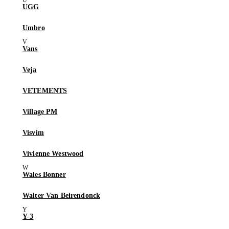
UGG
Umbro
Vans
Veja
VETEMENTS
Village PM
Visvim
Vivienne Westwood
Wales Bonner
Walter Van Beirendonck
Y-3