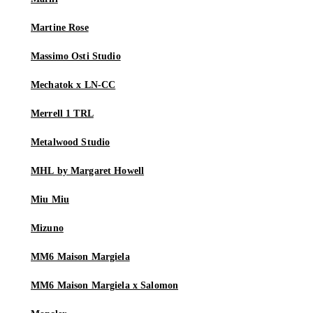
Martine Rose
Massimo Osti Studio
Mechatok x LN-CC
Merrell 1 TRL
Metalwood Studio
MHL by Margaret Howell
Miu Miu
Mizuno
MM6 Maison Margiela
MM6 Maison Margiela x Salomon