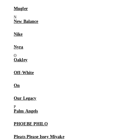
Mugler
New Balance
Nike
Nyra
Oakley
Off-White
On
Our Legacy
Palm Angels
PHOEBE PHILO
Pleats Please Issey Miyake