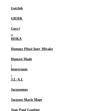
Gottlob
GR10K
Gucci
HOKA
Homme Plissé Issey Miyake
Human Made
Innerraum
J.L-A.L
Jacquemus
Jacques Marie Mage
Jean Paul Gaultier