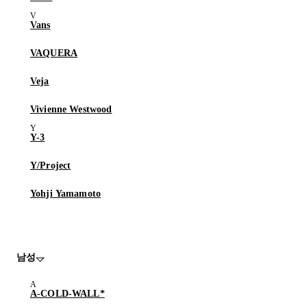
Vans
VAQUERA
Veja
Vivienne Westwood
Y-3
Y/Project
Yohji Yamamoto
남성
A-COLD-WALL*