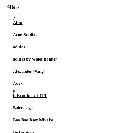
여성
Abra
Acne Studios
adidas
adidas by Wales Bonner
Alexander Wang
Asics
b.Eautiful x LTTT
Balenciaga
Bao Bao Issey Miyake
Birkenstock