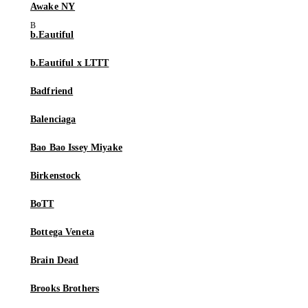
Awake NY
b.Eautiful
b.Eautiful x LTTT
Badfriend
Balenciaga
Bao Bao Issey Miyake
Birkenstock
BoTT
Bottega Veneta
Brain Dead
Brooks Brothers