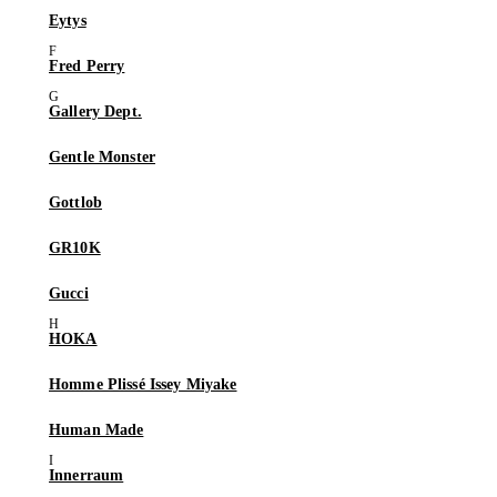
Eytys
Fred Perry
Gallery Dept.
Gentle Monster
Gottlob
GR10K
Gucci
HOKA
Homme Plissé Issey Miyake
Human Made
Innerraum