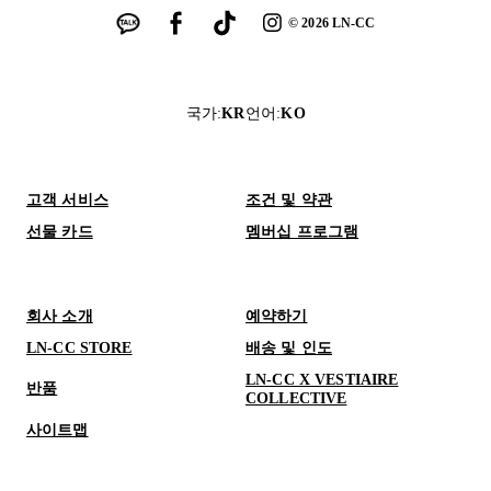
©
2026
LN-CC
국가
:
KR
언어
:
KO
고객 서비스
조건 및 약관
선물 카드
멤버십 프로그램
회사 소개
예약하기
LN-CC STORE
배송 및 인도
LN-CC X VESTIAIRE
반품
COLLECTIVE
사이트맵