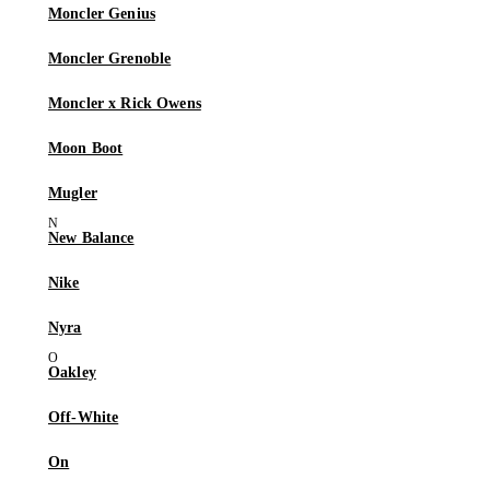
Moncler Genius
Moncler Grenoble
Moncler x Rick Owens
Moon Boot
Mugler
New Balance
Nike
Nyra
Oakley
Off-White
On