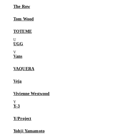
The Row
Tom Wood
TOTEME
UGG
Vans
VAQUERA
Veja
Vivienne Westwood
Y-3
Y/Project
Yohji Yamamoto