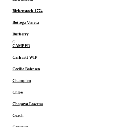
Birkenstock 1774
Bottega Veneta
Burberry
CAMPER
Carhartt WIP
Cecilie Bahnsen
Champion
Chloé
Chopova Lowena
Coach