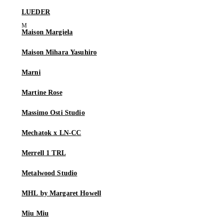
LUEDER
Maison Margiela
Maison Mihara Yasuhiro
Marni
Martine Rose
Massimo Osti Studio
Mechatok x LN-CC
Merrell 1 TRL
Metalwood Studio
MHL by Margaret Howell
Miu Miu