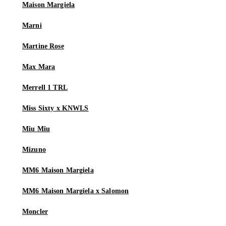
Maison Margiela
Marni
Martine Rose
Max Mara
Merrell 1 TRL
Miss Sixty x KNWLS
Miu Miu
Mizuno
MM6 Maison Margiela
MM6 Maison Margiela x Salomon
Moncler