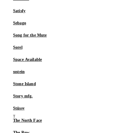
Satisfy
Sebago
Song for the Mute
Sorel
Space Available
ssstein
Stone Island
Story mfg.
Stüssy
The North Face
The Row