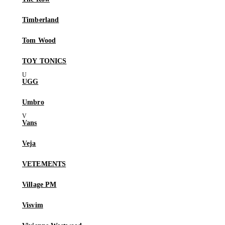
Timberland
Tom Wood
TOY TONICS
UGG
Umbro
Vans
Veja
VETEMENTS
Village PM
Visvim