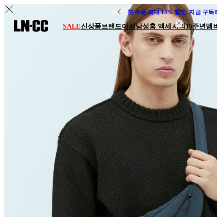
첫 주문 최대 15% 할인. 지금 구
SALE
신상품
브랜드
여성
남성
홈 액세서리
15주년
멤