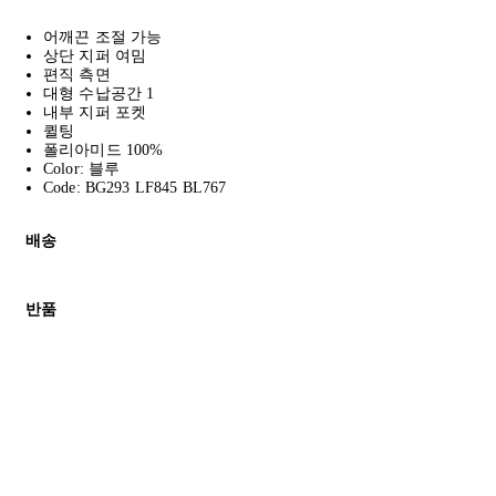
어깨끈 조절 가능
상단 지퍼 여밈
편직 측면
대형 수납공간 1
내부 지퍼 포켓
퀼팅
폴리아미드 100%
Color: 블루
Code: BG293 LF845 BL767
배송
고객님의 위치에 따라 일반 배송과 익스프레스 배송을 제공합니다.
반품
모든 주문은 제휴 택배사를 통해 전 세계로 배송됩니다.
할인 제품을 포함한 모든 제품은 무료반품을 신청하실 수 있습니다.
주문이 발송되면 추적 번호가 포함된 이메일을 보내드립니다. 이메일을
배송일로부터 영업일 기준 30일 이내에 접수된 반품에 대해서는 기
세일 기간에는 배송이 다소 지연될 수 있습니다. 궁금하신 점이 있
* 속옷, 향수 및 화장품등 반품 불가능합니다.
배송 및 배달에 대한 자세한 내용이 필요하면
여기
를 클릭하세요.
질문이 있거나 도움이 필요하신 경우 고객센터로 문의해 주세요.