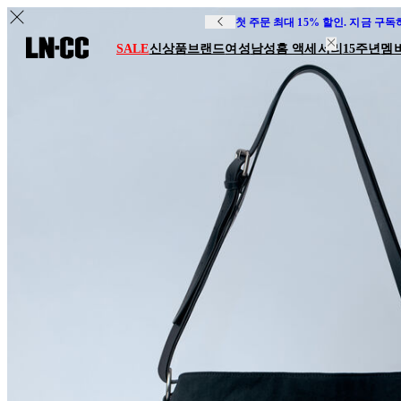
첫 주문 최대 15% 할인. 지금 구
SALE
신상품
브랜드
여성
남성
홈 액세서리
15주년
멤