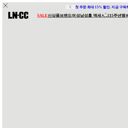
첫 주문 최대 15% 할인. 지금 구
SALE
신상품
브랜드
여성
남성
홈 액세서리
15주년
멤