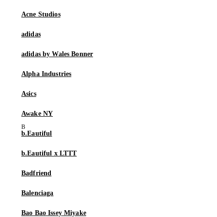
Acne Studios
adidas
adidas by Wales Bonner
Alpha Industries
Asics
Awake NY
b.Eautiful
b.Eautiful x LTTT
Badfriend
Balenciaga
Bao Bao Issey Miyake