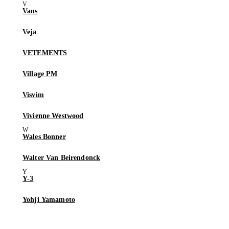
Vans
Veja
VETEMENTS
Village PM
Visvim
Vivienne Westwood
Wales Bonner
Walter Van Beirendonck
Y-3
Yohji Yamamoto