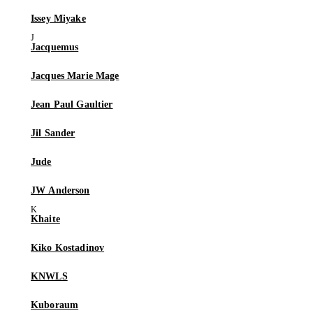
Issey Miyake
Jacquemus
Jacques Marie Mage
Jean Paul Gaultier
Jil Sander
Jude
JW Anderson
Khaite
Kiko Kostadinov
KNWLS
Kuboraum