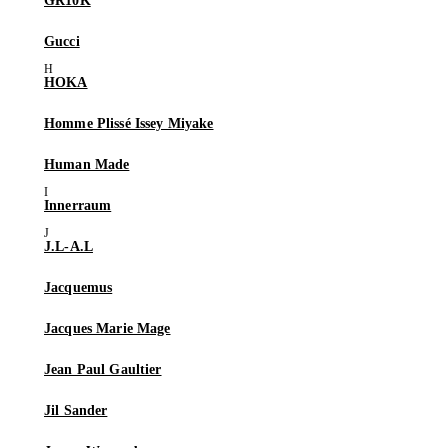
GR10K
Gucci
HOKA
Homme Plissé Issey Miyake
Human Made
Innerraum
J.L-A.L
Jacquemus
Jacques Marie Mage
Jean Paul Gaultier
Jil Sander