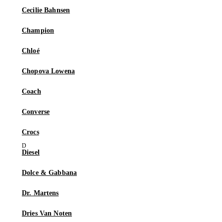
Cecilie Bahnsen
Champion
Chloé
Chopova Lowena
Coach
Converse
Crocs
Diesel
Dolce & Gabbana
Dr. Martens
Dries Van Noten