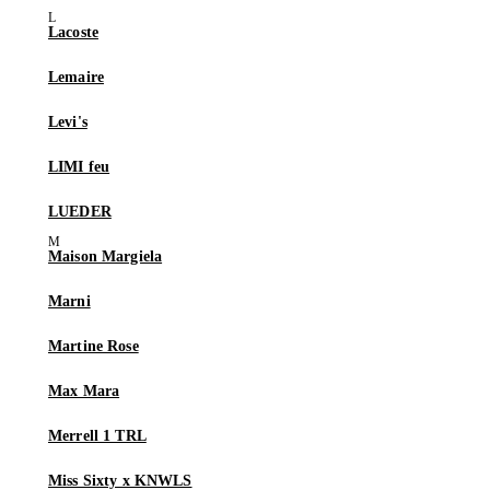
Lacoste
Lemaire
Levi's
LIMI feu
LUEDER
Maison Margiela
Marni
Martine Rose
Max Mara
Merrell 1 TRL
Miss Sixty x KNWLS