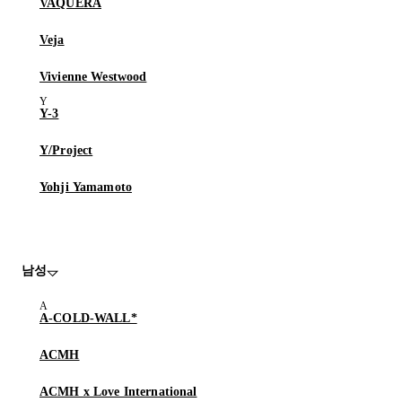
VAQUERA
Veja
Vivienne Westwood
Y-3
Y/Project
Yohji Yamamoto
남성
A-COLD-WALL*
ACMH
ACMH x Love International