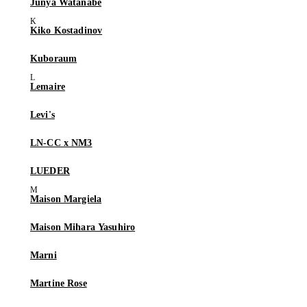
Junya Watanabe
Kiko Kostadinov
Kuboraum
Lemaire
Levi's
LN-CC x NM3
LUEDER
Maison Margiela
Maison Mihara Yasuhiro
Marni
Martine Rose