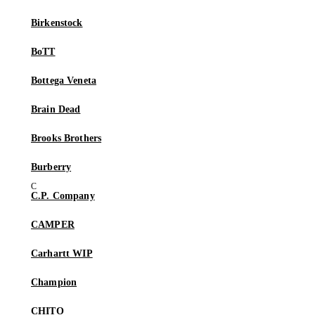
Birkenstock
BoTT
Bottega Veneta
Brain Dead
Brooks Brothers
Burberry
C.P. Company
CAMPER
Carhartt WIP
Champion
CHITO