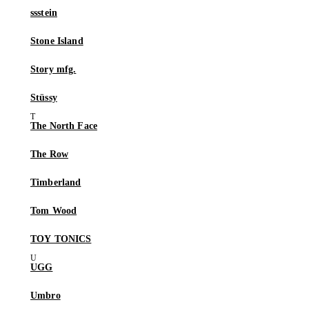
ssstein
Stone Island
Story mfg.
Stüssy
The North Face
The Row
Timberland
Tom Wood
TOY TONICS
UGG
Umbro