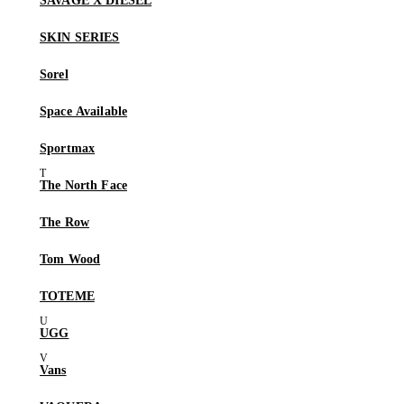
SAVAGE X DIESEL
SKIN SERIES
Sorel
Space Available
Sportmax
The North Face
The Row
Tom Wood
TOTEME
UGG
Vans