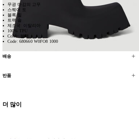
무광 마감의 고무
스퀘어 토
블록 힐
트랙 솔
제조국: 이탈리아
100% TPU
Color: 블랙
Code: 680660 W0FO8 1000
배송
고객님의 위치에 따라 일반 배송과 익스프레스 배송을 제공합니다.
반품
모든 주문은 제휴 택배사를 통해 전 세계로 배송됩니다.
할인 제품을 포함한 모든 제품은 무료반품을 신청하실 수 있습니다.
주문이 발송되면 추적 번호가 포함된 이메일을 보내드립니다. 이메일
을 받은 후 1~2시간이 지나면 제공된 링크를 통해 주문 상태를 확인하
배송일로부터 영업일 기준 30일 이내에 접수된 반품에 대해서는 기꺼
더 많이
실 수 있습니다.
이 환불해 드리겠습니다.반품 상품은 원래 상태를 유지하고 반드시
등기우편으로 보내주셔야 합니다.
세일 기간에는 배송이 다소 지연될 수 있습니다. 궁금하신 점이 있거
나 도움이 필요하신 경우 고객센터로 문의해 주세요.
* 속옷, 향수 및 화장품등 반품 불가능합니다.
배송 및 배달에 대한 자세한 내용이 필요하면
여기
를 클릭하세요.
질문이 있거나 도움이 필요하신 경우 고객센터로 문의해 주세요.