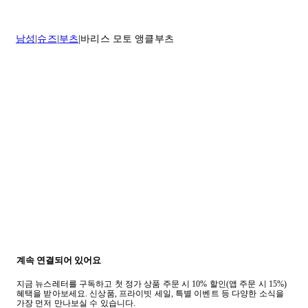
* 속옷, 향수 및 화장품등 반품 불가능합니다.
배송 및 배달에 대한 자세한 내용이 필요하면
여기
를 클릭하세요.
질문이 있거나 도움이 필요하신 경우 고객센터로 문의해 주세요.
남성
슈즈
부츠
바리스 모토 앵클부츠
반품 정책에 대한 자세한 내용은
여기
를 클릭하세요.
계속 연결되어 있어요
지금 뉴스레터를 구독하고 첫 정가 상품 주문 시 10% 할인(앱 주문 시 15%)
혜택을 받아보세요. 신상품, 프라이빗 세일, 특별 이벤트 등 다양한 소식을
가장 먼저 만나보실 수 있습니다.