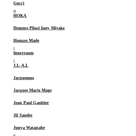
Gucci
HOKA
Homme Plissé Issey Miyake
Human Made
Innerraum
J.L-A.L
Jacquemus
Jacques Marie Mage
Jean Paul Gaultier
Jil Sander
Junya Watanabe