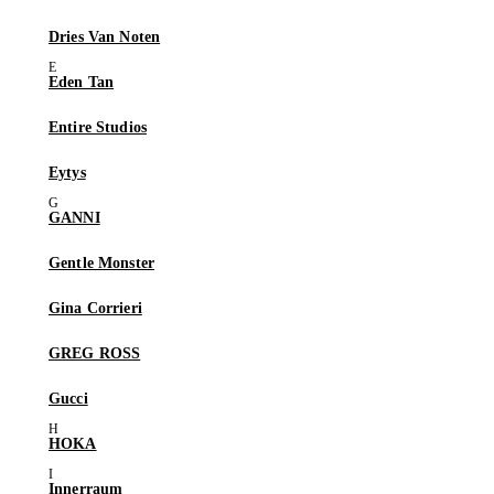
Dries Van Noten
Eden Tan
Entire Studios
Eytys
GANNI
Gentle Monster
Gina Corrieri
GREG ROSS
Gucci
HOKA
Innerraum