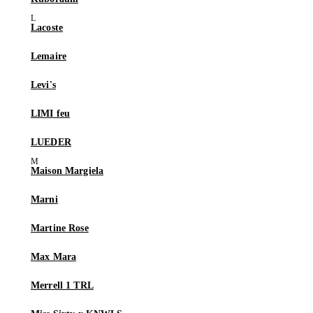
Lacoste
Lemaire
Levi's
LIMI feu
LUEDER
Maison Margiela
Marni
Martine Rose
Max Mara
Merrell 1 TRL