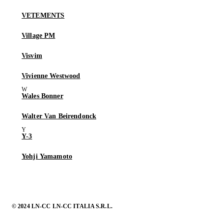
VETEMENTS
Village PM
Visvim
Vivienne Westwood
Wales Bonner
Walter Van Beirendonck
Y-3
Yohji Yamamoto
© 2024 LN-CC LN-CC ITALIA S.R.L.