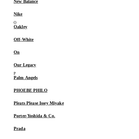
New Balance
Nike
Oakley
Off-White
On
Our Legacy
Palm Angels
PHOEBE PHILO
Pleats Please Issey Miyake
Porter-Yoshida & Co.
Prada