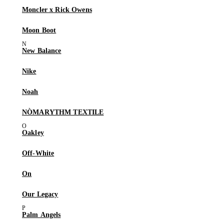
Moncler x Rick Owens
Moon Boot
New Balance
Nike
Noah
NÒMARYTHM TEXTILE
Oakley
Off-White
On
Our Legacy
Palm Angels