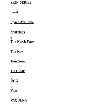
SKIN SERIES
Sorel
Space Available
Sportmax
The North Face
The Row
Tom Wood
TOTEME
UGG
Vans
VAQUERA