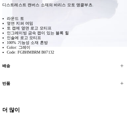
디스트레스트 캔버스 소재의 바리스 모토 앵클부츠.
라운드 토
옆면 지퍼 여밈
토 캡에 옆면 로고 모티프
인그레이빙 금속 캡이 있는 블록 힐
인솔에 로고 모티프
100% 기능성 소재 혼방
Color: 그레이
Code: FGBHMBRM B07132
배송
고객님의 위치에 따라 일반 배송과 익스프레스 배송을 제공합니다.
반품
모든 주문은 제휴 택배사를 통해 전 세계로 배송됩니다.
할인 제품을 포함한 모든 제품은 무료반품을 신청하실 수 있습니다.
주문이 발송되면 추적 번호가 포함된 이메일을 보내드립니다. 이메일
을 받은 후 1~2시간이 지나면 제공된 링크를 통해 주문 상태를 확인하
배송일로부터 영업일 기준 30일 이내에 접수된 반품에 대해서는 기꺼
더 많이
실 수 있습니다.
이 환불해 드리겠습니다.반품 상품은 원래 상태를 유지하고 반드시
등기우편으로 보내주셔야 합니다.
세일 기간에는 배송이 다소 지연될 수 있습니다. 궁금하신 점이 있거
나 도움이 필요하신 경우 고객센터로 문의해 주세요.