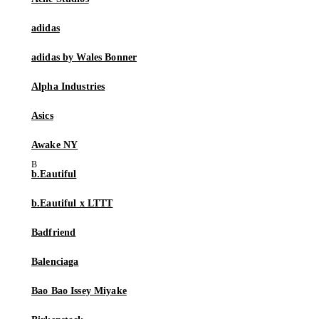
adidas
adidas by Wales Bonner
Alpha Industries
Asics
Awake NY
b.Eautiful
b.Eautiful x LTTT
Badfriend
Balenciaga
Bao Bao Issey Miyake