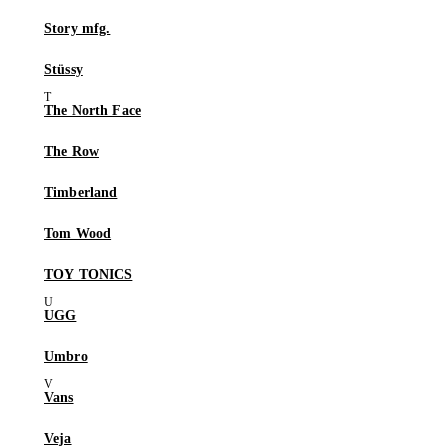
Story mfg.
Stüssy
The North Face
The Row
Timberland
Tom Wood
TOY TONICS
UGG
Umbro
Vans
Veja