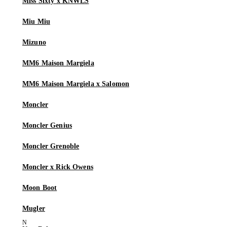
Miss Sixty x KNWLS
Miu Miu
Mizuno
MM6 Maison Margiela
MM6 Maison Margiela x Salomon
Moncler
Moncler Genius
Moncler Grenoble
Moncler x Rick Owens
Moon Boot
Mugler