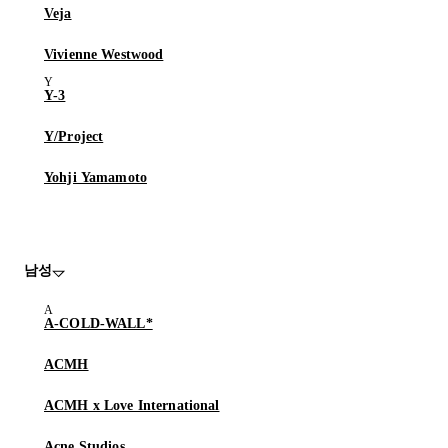
Veja
Vivienne Westwood
Y-3
Y/Project
Yohji Yamamoto
남성
A-COLD-WALL*
ACMH
ACMH x Love International
Acne Studios