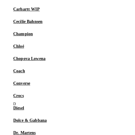
Carhartt WIP
Cecilie Bahnsen
Champion
Chloé
Chopova Lowena
Coach
Converse
Crocs
Diesel
Dolce & Gabbana
Dr. Martens