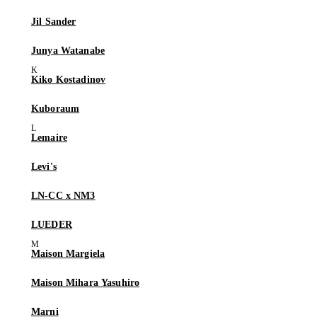
Jil Sander
Junya Watanabe
Kiko Kostadinov
Kuboraum
Lemaire
Levi's
LN-CC x NM3
LUEDER
Maison Margiela
Maison Mihara Yasuhiro
Marni