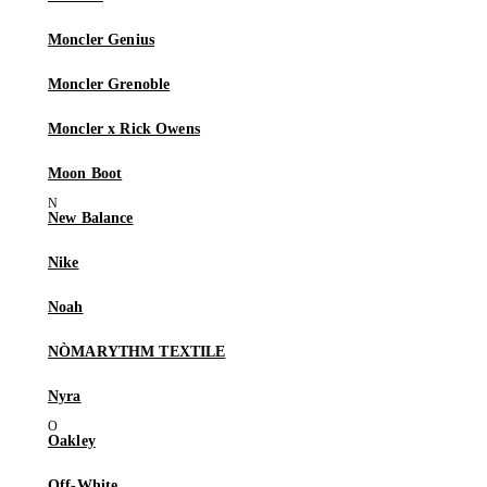
Moncler Genius
Moncler Grenoble
Moncler x Rick Owens
Moon Boot
New Balance
Nike
Noah
NÒMARYTHM TEXTILE
Nyra
Oakley
Off-White