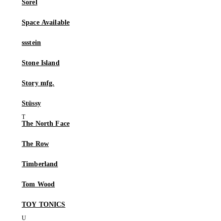
Sorel
Space Available
ssstein
Stone Island
Story mfg.
Stüssy
The North Face
The Row
Timberland
Tom Wood
TOY TONICS