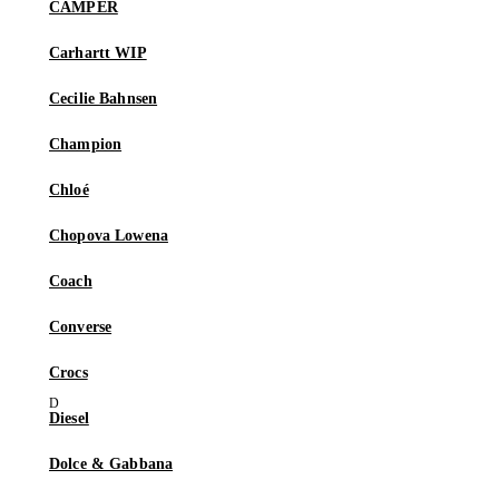
CAMPER
Carhartt WIP
Cecilie Bahnsen
Champion
Chloé
Chopova Lowena
Coach
Converse
Crocs
Diesel
Dolce & Gabbana