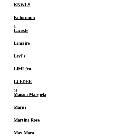
KNWLS
Kuboraum
Lacoste
Lemaire
Levi's
LIMI feu
LUEDER
Maison Margiela
Marni
Martine Rose
Max Mara