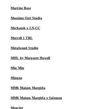
Martine Rose
Massimo Osti Studio
Mechatok x LN-CC
Merrell 1 TRL
Metalwood Studio
MHL by Margaret Howell
Miu Miu
Mizuno
MM6 Maison Margiela
MM6 Maison Margiela x Salomon
Moncler