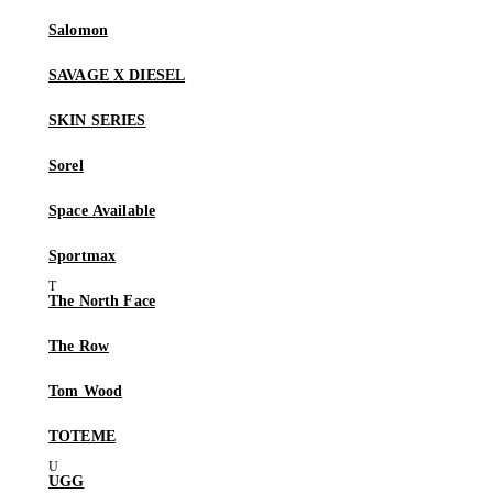
Salomon
SAVAGE X DIESEL
SKIN SERIES
Sorel
Space Available
Sportmax
The North Face
The Row
Tom Wood
TOTEME
UGG