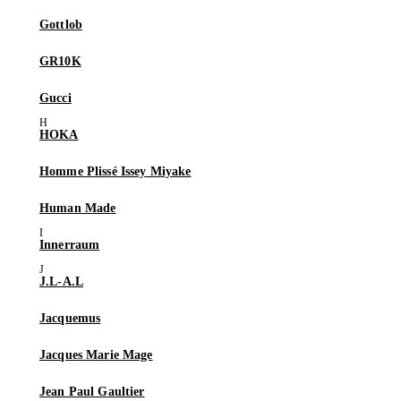
Gottlob
GR10K
Gucci
HOKA
Homme Plissé Issey Miyake
Human Made
Innerraum
J.L-A.L
Jacquemus
Jacques Marie Mage
Jean Paul Gaultier