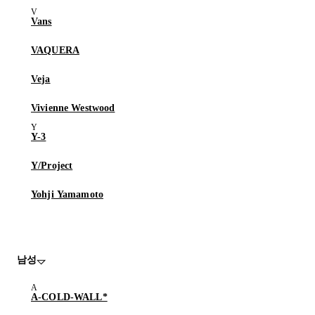
Vans
VAQUERA
Veja
Vivienne Westwood
Y-3
Y/Project
Yohji Yamamoto
남성
A-COLD-WALL*