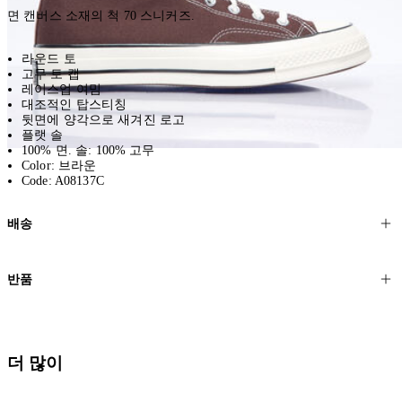
면 캔버스 소재의 척 70 스니커즈.
라운드 토
고무 토 캡
레이스업 여밈
대조적인 탑스티칭
뒷면에 양각으로 새겨진 로고
플랫 솔
100% 면. 솔: 100% 고무
Color: 브라운
Code: A08137C
배송
고객님의 위치에 따라 일반 배송과 익스프레스 배송을 제공합니다.
반품
모든 주문은 제휴 택배사를 통해 전 세계로 배송됩니다.
할인 제품을 포함한 모든 제품은 무료반품을 신청하실 수 있습니다.
주문이 발송되면 추적 번호가 포함된 이메일을 보내드립니다. 이메일
을 받은 후 1~2시간이 지나면 제공된 링크를 통해 주문 상태를 확인하
배송일로부터 영업일 기준 30일 이내에 접수된 반품에 대해서는 기꺼
더 많이
실 수 있습니다.
이 환불해 드리겠습니다.반품 상품은 원래 상태를 유지하고 반드시
등기우편으로 보내주셔야 합니다.
세일 기간에는 배송이 다소 지연될 수 있습니다. 궁금하신 점이 있거