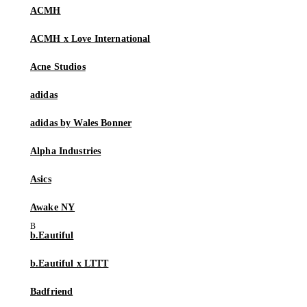
ACMH
ACMH x Love International
Acne Studios
adidas
adidas by Wales Bonner
Alpha Industries
Asics
Awake NY
b.Eautiful
b.Eautiful x LTTT
Badfriend