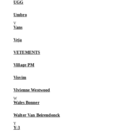
UGG
Umbro
Vans
Veja
VETEMENTS
Village PM
Visvim
Vivienne Westwood
Wales Bonner
Walter Van Beirendonck
Y-3