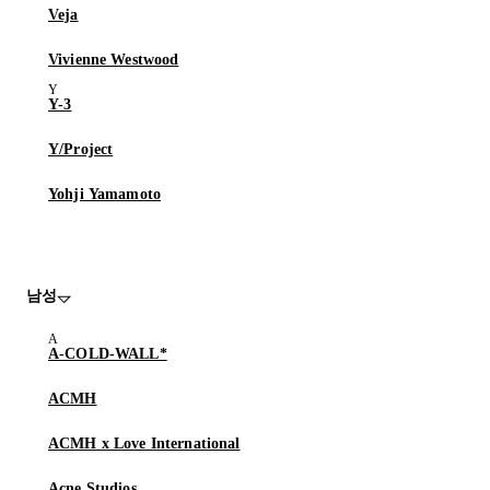
Veja
Vivienne Westwood
Y-3
Y/Project
Yohji Yamamoto
남성
A-COLD-WALL*
ACMH
ACMH x Love International
Acne Studios