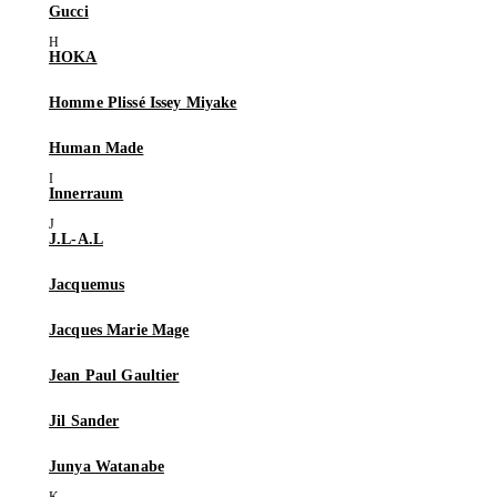
Gucci
HOKA
Homme Plissé Issey Miyake
Human Made
Innerraum
J.L-A.L
Jacquemus
Jacques Marie Mage
Jean Paul Gaultier
Jil Sander
Junya Watanabe