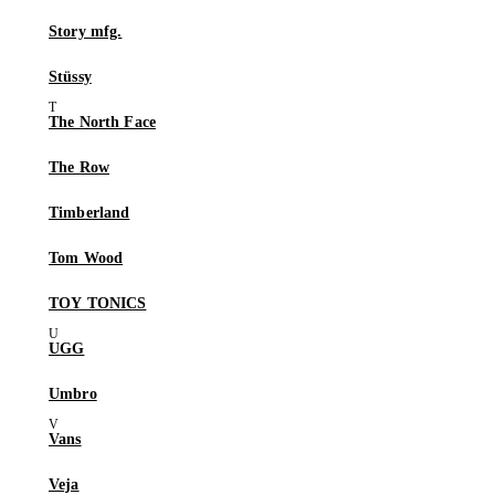
Story mfg.
Stüssy
The North Face
The Row
Timberland
Tom Wood
TOY TONICS
UGG
Umbro
Vans
Veja