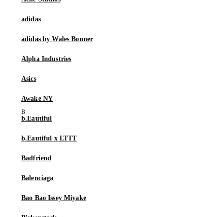
adidas
adidas by Wales Bonner
Alpha Industries
Asics
Awake NY
b.Eautiful
b.Eautiful x LTTT
Badfriend
Balenciaga
Bao Bao Issey Miyake