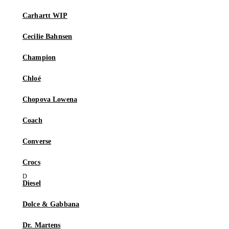
Carhartt WIP
Cecilie Bahnsen
Champion
Chloé
Chopova Lowena
Coach
Converse
Crocs
Diesel
Dolce & Gabbana
Dr. Martens