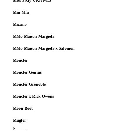
Miss Sixty x KNWLS
Miu Miu
Mizuno
MM6 Maison Margiela
MM6 Maison Margiela x Salomon
Moncler
Moncler Genius
Moncler Grenoble
Moncler x Rick Owens
Moon Boot
Mugler