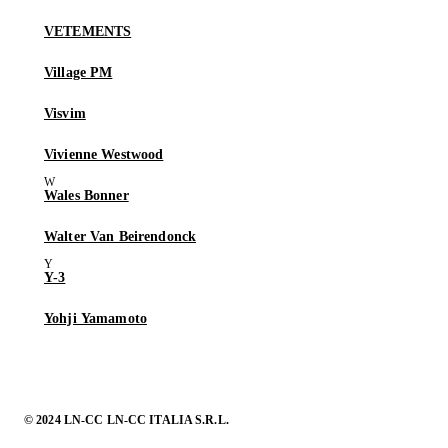
VETEMENTS
Village PM
Visvim
Vivienne Westwood
Wales Bonner
Walter Van Beirendonck
Y-3
Yohji Yamamoto
© 2024 LN-CC LN-CC ITALIA S.R.L.