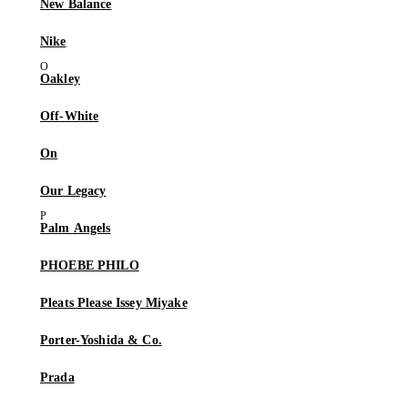
New Balance
Nike
Oakley
Off-White
On
Our Legacy
Palm Angels
PHOEBE PHILO
Pleats Please Issey Miyake
Porter-Yoshida & Co.
Prada