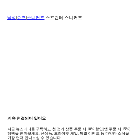
* 속옷, 향수 및 화장품등 반품 불가능합니다.
배송 및 배달에 대한 자세한 내용이 필요하면
여기
를 클릭하세요.
질문이 있거나 도움이 필요하신 경우 고객센터로 문의해 주세요.
남성
슈즈
스니커즈
스프린터 스니커즈
반품 정책에 대한 자세한 내용은
여기
를 클릭하세요.
계속 연결되어 있어요
지금 뉴스레터를 구독하고 첫 정가 상품 주문 시 10% 할인(앱 주문 시 15%)
혜택을 받아보세요. 신상품, 프라이빗 세일, 특별 이벤트 등 다양한 소식을
가장 먼저 만나보실 수 있습니다.