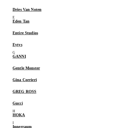
Dries Van Noten
Eden Tan
Entire Studios
Eytys
GANNI
Gentle Monster
Gina Corrieri
GREG ROSS
Gucci
HOKA
Innerraum