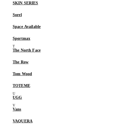
SKIN SERIES
Sorel
Space Available
Sportmax
The North Face
The Row
Tom Wood
TOTEME
UGG
Vans
VAQUERA