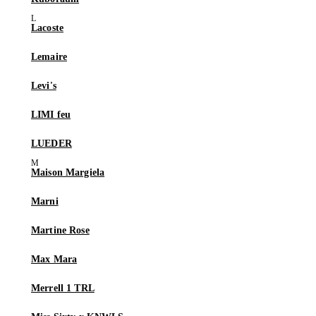
Lacoste
Lemaire
Levi's
LIMI feu
LUEDER
Maison Margiela
Marni
Martine Rose
Max Mara
Merrell 1 TRL