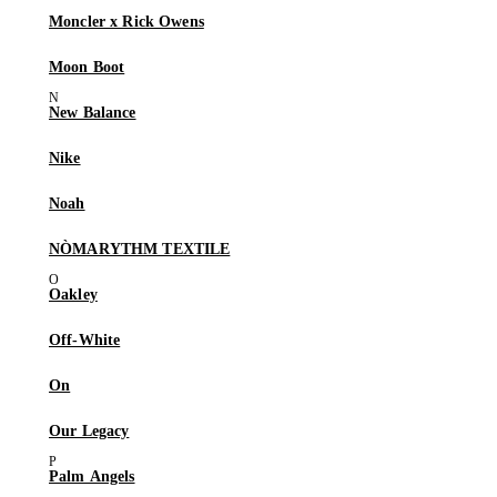
Moncler x Rick Owens
Moon Boot
New Balance
Nike
Noah
NÒMARYTHM TEXTILE
Oakley
Off-White
On
Our Legacy
Palm Angels