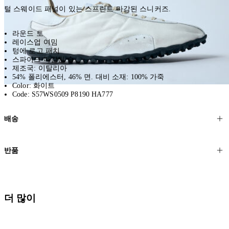
털 스웨이드 패널이 있는 스프린트 마감된 스니커즈.
라운드 토
레이스업 여밈
텅에 로고 패치
스파이크 마감된 솔
제조국: 이탈리아
54% 폴리에스터, 46% 면. 대비 소재: 100% 가죽
Color: 화이트
Code: S57WS0509 P8190 HA777
배송
고객님의 위치에 따라 일반 배송과 익스프레스 배송을 제공합니다.
반품
모든 주문은 제휴 택배사를 통해 전 세계로 배송됩니다.
할인 제품을 포함한 모든 제품은 무료반품을 신청하실 수 있습니다.
주문이 발송되면 추적 번호가 포함된 이메일을 보내드립니다. 이메일
을 받은 후 1~2시간이 지나면 제공된 링크를 통해 주문 상태를 확인하
배송일로부터 영업일 기준 30일 이내에 접수된 반품에 대해서는 기꺼
더 많이
실 수 있습니다.
이 환불해 드리겠습니다.반품 상품은 원래 상태를 유지하고 반드시
등기우편으로 보내주셔야 합니다.
세일 기간에는 배송이 다소 지연될 수 있습니다. 궁금하신 점이 있거
나 도움이 필요하신 경우 고객센터로 문의해 주세요.