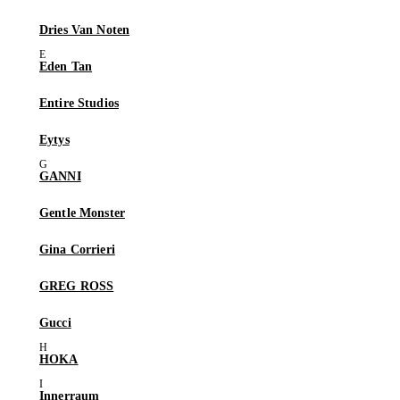
Dries Van Noten
Eden Tan
Entire Studios
Eytys
GANNI
Gentle Monster
Gina Corrieri
GREG ROSS
Gucci
HOKA
Innerraum