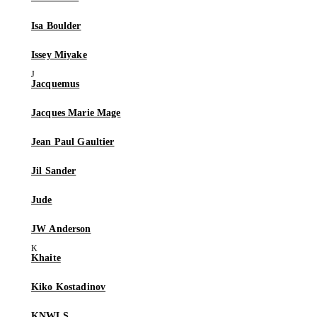
Isa Boulder
Issey Miyake
Jacquemus
Jacques Marie Mage
Jean Paul Gaultier
Jil Sander
Jude
JW Anderson
Khaite
Kiko Kostadinov
KNWLS