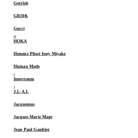
Gottlob
GR10K
Gucci
HOKA
Homme Plissé Issey Miyake
Human Made
Innerraum
J.L-A.L
Jacquemus
Jacques Marie Mage
Jean Paul Gaultier