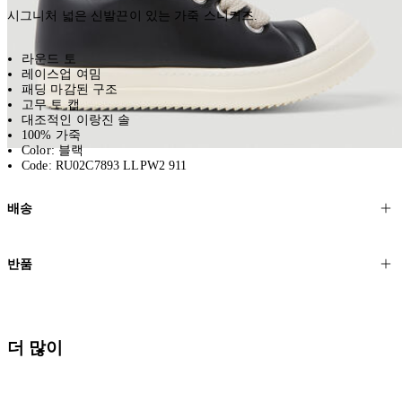
시그니처 넓은 신발끈이 있는 가죽 스니커즈.
라운드 토
레이스업 여밈
패딩 마감된 구조
고무 토 캡
대조적인 이랑진 솔
100% 가죽
Color: 블랙
Code: RU02C7893 LLPW2 911
배송
고객님의 위치에 따라 일반 배송과 익스프레스 배송을 제공합니다.
반품
모든 주문은 제휴 택배사를 통해 전 세계로 배송됩니다.
할인 제품을 포함한 모든 제품은 무료반품을 신청하실 수 있습니다.
주문이 발송되면 추적 번호가 포함된 이메일을 보내드립니다. 이메일
을 받은 후 1~2시간이 지나면 제공된 링크를 통해 주문 상태를 확인하
배송일로부터 영업일 기준 30일 이내에 접수된 반품에 대해서는 기꺼
더 많이
실 수 있습니다.
이 환불해 드리겠습니다.반품 상품은 원래 상태를 유지하고 반드시
등기우편으로 보내주셔야 합니다.
세일 기간에는 배송이 다소 지연될 수 있습니다. 궁금하신 점이 있거
나 도움이 필요하신 경우 고객센터로 문의해 주세요.