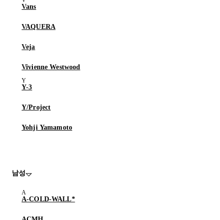
Vans
VAQUERA
Veja
Vivienne Westwood
Y-3
Y/Project
Yohji Yamamoto
남성
A-COLD-WALL*
ACMH