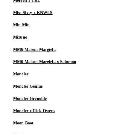
Merrell 1 TRL
Miss Sixty x KNWLS
Miu Miu
Mizuno
MM6 Maison Margiela
MM6 Maison Margiela x Salomon
Moncler
Moncler Genius
Moncler Grenoble
Moncler x Rick Owens
Moon Boot