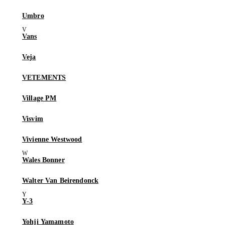
Umbro
Vans
Veja
VETEMENTS
Village PM
Visvim
Vivienne Westwood
Wales Bonner
Walter Van Beirendonck
Y-3
Yohji Yamamoto