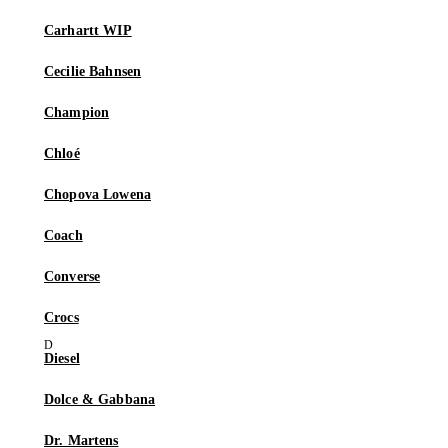
Carhartt WIP
Cecilie Bahnsen
Champion
Chloé
Chopova Lowena
Coach
Converse
Crocs
Diesel
Dolce & Gabbana
Dr. Martens