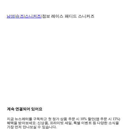
* 속옷, 향수 및 화장품등 반품 불가능합니다.
배송 및 배달에 대한 자세한 내용이 필요하면
여기
를 클릭하세요.
질문이 있거나 도움이 필요하신 경우 고객센터로 문의해 주세요.
남성
슈즈
스니커즈
점보 레이스 패디드 스니커즈
반품 정책에 대한 자세한 내용은
여기
를 클릭하세요.
계속 연결되어 있어요
지금 뉴스레터를 구독하고 첫 정가 상품 주문 시 10% 할인(앱 주문 시 15%)
혜택을 받아보세요. 신상품, 프라이빗 세일, 특별 이벤트 등 다양한 소식을
가장 먼저 만나보실 수 있습니다.