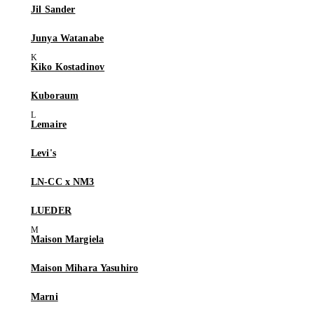
Jil Sander
Junya Watanabe
Kiko Kostadinov
Kuboraum
Lemaire
Levi's
LN-CC x NM3
LUEDER
Maison Margiela
Maison Mihara Yasuhiro
Marni