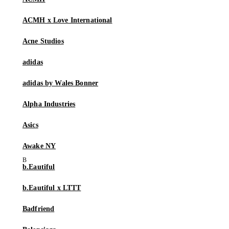
ACMH x Love International
Acne Studios
adidas
adidas by Wales Bonner
Alpha Industries
Asics
Awake NY
b.Eautiful
b.Eautiful x LTTT
Badfriend