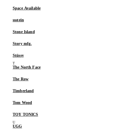
Space Available
ssstein
Stone Island
Story mfg.
Stüssy
The North Face
The Row
Timberland
Tom Wood
TOY TONICS
UGG