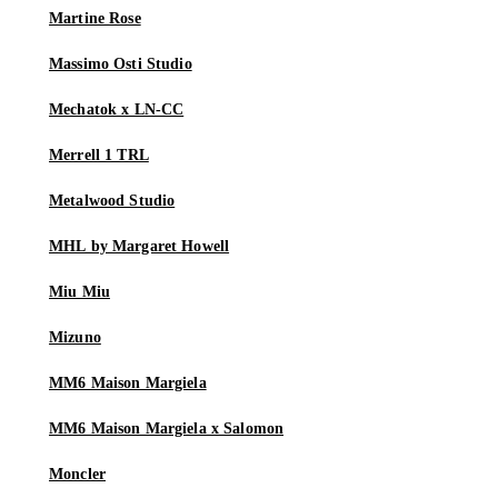
Martine Rose
Massimo Osti Studio
Mechatok x LN-CC
Merrell 1 TRL
Metalwood Studio
MHL by Margaret Howell
Miu Miu
Mizuno
MM6 Maison Margiela
MM6 Maison Margiela x Salomon
Moncler